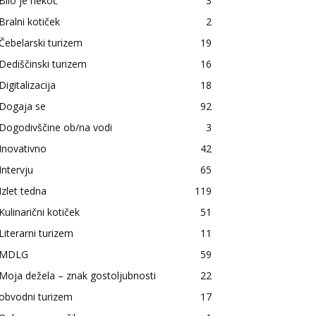
Bilo je nekoč
3
Bralni kotiček
2
Čebelarski turizem
19
Dediščinski turizem
16
Digitalizacija
18
Dogaja se
92
Dogodivščine ob/na vodi
3
Inovativno
42
Intervju
65
Izlet tedna
119
Kulinarični kotiček
51
Literarni turizem
11
MDLG
59
Moja dežela – znak gostoljubnosti
22
obvodni turizem
17