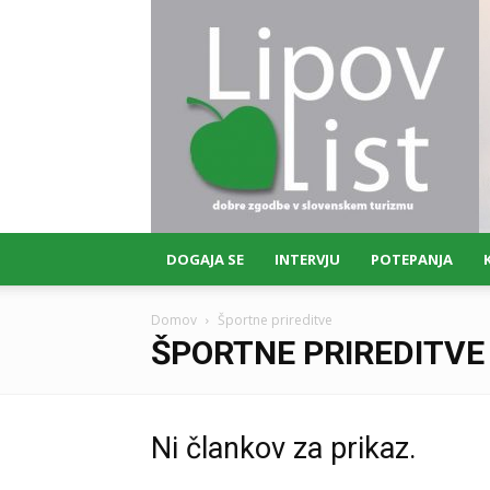
Lipov
list
DOGAJA SE
INTERVJU
POTEPANJA
Domov
Športne prireditve
ŠPORTNE PRIREDITVE
Ni člankov za prikaz.