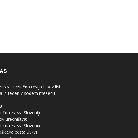
NAS
nska turistična revija Lipov list
ja 2. teden v sodem mesecu.
a:
stična zveza Slovenije
ov uredništva:
stična zveza Slovenije
ošičeva cesta 38/VI