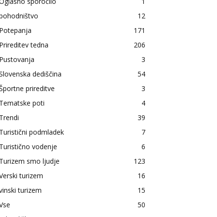
Oglasno sporočilo
1
pohodništvo
12
Potepanja
171
Prireditev tedna
206
Pustovanja
3
Slovenska dediščina
54
Športne prireditve
3
Tematske poti
4
Trendi
39
Turistični podmladek
7
Turistično vodenje
6
Turizem smo ljudje
123
Verski turizem
16
vinski turizem
15
Vse
50