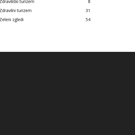
Zdraviliški turizem
8
Zdravilni turizem
31
Zeleni zgledi
54