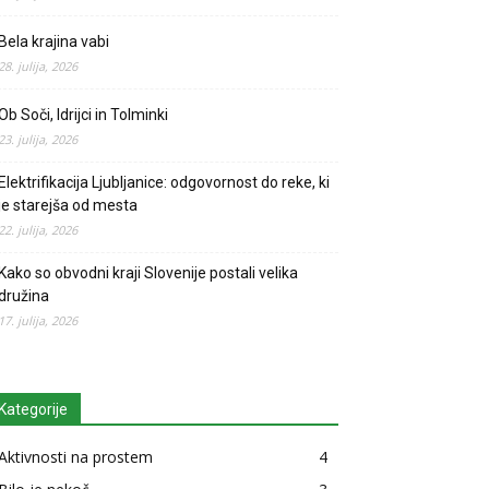
Bela krajina vabi
28. julija, 2026
Ob Soči, Idrijci in Tolminki
23. julija, 2026
Elektrifikacija Ljubljanice: odgovornost do reke, ki
je starejša od mesta
22. julija, 2026
Kako so obvodni kraji Slovenije postali velika
družina
17. julija, 2026
Kategorije
Aktivnosti na prostem
4