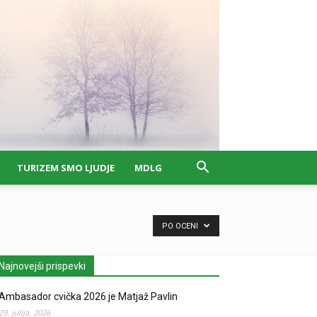
TURIZEM SMO LJUDJE
MDLG
PO OCENI
Najnovejši prispevki
Ambasador cvička 2026 je Matjaž Pavlin
29. julija, 2026