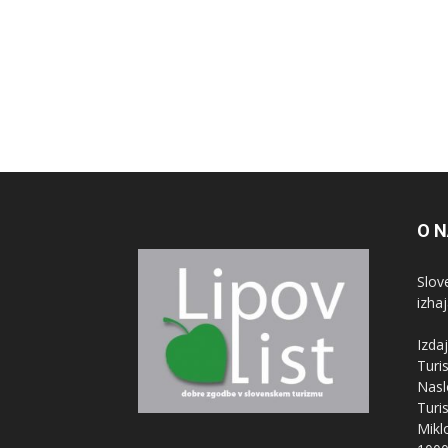
O 
Slove
izha
Izdaj
Turi
Nasl
Turi
Mikl