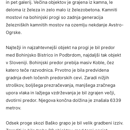
in pet galerij. Večina objektov je grajena iz kamna, le
deloma iz železa in zelo malo iz železobetona. Kamniti
mostovi na bohinjski progi so zadnja generacija
železniških kamnitih mostov na ozemlju nekdanje Avstro-
Ogrske.
Najtežji in najzahtevnejši objekt na progi je bil predor
med Bohinjsko Bistrico in Podbrdom, najdaljši tak objekt
v Sloveniji. Bohinjski predor prebija masiv Koble, čez
katero teče razvodnica. Prvotno je bila predvidena
gradnja dveh ločenih predorskih cevi. Zaradi nižjih
stroškov, boljšega prezračevanja, manjšega zračnega
upora vlaka in lažjega vzdrževanja je bil zgrajen večji,
dvotirni predor. Njegova končna dolžina je znašala 6339
metrov.
Odsek proge skozi Baško grapo je bil velik gradbeni izziv.