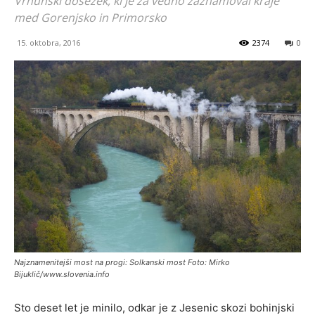
Vrhunski dosežek, ki je za vedno zaznamoval kraje
med Gorenjsko in Primorsko
15. oktobra, 2016
2374
0
Najznamenitejši most na progi: Solkanski most Foto: Mirko
Bijuklič/www.slovenia.info
Sto deset let je minilo, odkar je z Jesenic skozi bohinjski