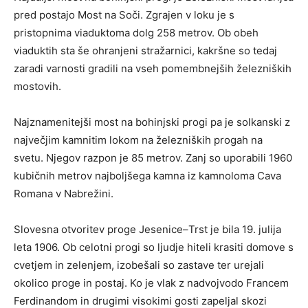
pred postajo Most na Soči. Zgrajen v loku je s
pristopnima viaduktoma dolg 258 metrov. Ob obeh
viaduktih sta še ohranjeni stražarnici, kakršne so tedaj
zaradi varnosti gradili na vseh pomembnejših železniških
mostovih.
Najznamenitejši most na bohinjski progi pa je solkanski z
največjim kamnitim lokom na železniških progah na
svetu. Njegov razpon je 85 metrov. Zanj so uporabili 1960
kubičnih metrov najboljšega kamna iz kamnoloma Cava
Romana v Nabrežini.
Slovesna otvoritev proge Jesenice–Trst je bila 19. julija
leta 1906. Ob celotni progi so ljudje hiteli krasiti domove s
cvetjem in zelenjem, izobešali so zastave ter urejali
okolico proge in postaj. Ko je vlak z nadvojvodo Francem
Ferdinandom in drugimi visokimi gosti zapeljal skozi