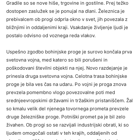
Gradile so se nove hiše, trgovine in gostilne. Prej težko
dostopen zaslužek se je ponujal na dlani. Železnica je
prebivalcem ob progi odprla okno v svet, jih povezala z
bližnjimi in oddaljenimi kraji. Vsakdanje življenje ljudi je
postalo odvisno od voznega reda vlakov.
Uspešno zgodbo bohinjske proge je surovo končala prva
svetovna vojna, med katero so bili porušeni in
poškodovani številni objekti na njej. Novo razdejanje je
prinesla druga svetovna vojna. Celotna trasa bohinjske
proge je bila ves čas na udaru. Po vojni je proga znova
prevzela pomembno vlogo povezovalne poti med
srednjeevropskimi državami in tržaškim pristaniščem. Žal
so kmalu velik del njenega tovornega prometa prevzele
druge železniške proge. Potniški promet pa je bil zelo
živahen. Ob progi so se razvijali industrijski obrati, ki so
ljudem omogočali ostati v teh krajih, oddaljenih od