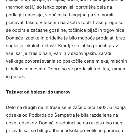
(harmonikaši,) so lahko opravljali obrtniška dela na
podlagi koncesije, v občinske blagajne pa so morali
plačevati takso. V lesenih barakah vzdolž trase proge so
se odpirale začasne gostilne, točilnice pijač in trgovinice.
Domače izdelke in pridelke je bilo mogoče prodajati brez
soglasja lokalnih oblasti. Kmetje so lahko prodali prav
vse, kar je zraslo na njivah in v sadovnjakih. Zaradi
velikega povpraševanja so poskočile cene mleka, mlečnih
izdelkov in mesnin. Dobro so se prodajali tudi les, kamen
in pesek.
Težave: od bolezni do umorov
Delo na drugih delih trase se je začelo leta 1903. Gradnja
odseka od Podbrda do Šempetra je bila razdeljena na
devet odsekov. Domači gradbinci se na razpis niso mogli
prijaviti, saj so bili gradbeni odseki preveliki in garancija