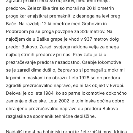
Zgraditi je bilo treba 30 objektov, med temi enajst
predorov. Železniške tire so morali na 20 kilometrih
proge kar enajstkrat premakniti z desnega na levi breg
Bače. Na razdalji 12 kilometrov med Grahovim in
Podbrdom pa se proga povzpne za 326 metrov. Na
najožjem delu Baške grape je vhod v 937 metrov dolg
predor Bukovo. Zaradi svojega naklona velja za enega
najbolj strmih predorov pri nas. Prav zato je bilo
prezračevanje predora nezadostno. Osebje lokomotive
se je zaradi dima dušilo, čeprav so si pomagali z mokrimi
krpami in maskami na obrazu. Leta 1928 so ob predoru
zgradili prezračevalno napravo, edini tak objekt v Evropi.
Deloval je do leta 1984, ko so parne lokomotive dokončno
zamenjale dizelske. Leta 2002 je tolminska občina dobro
ohranjeno prezračevalno napravo ob predoru Bukovo
razglasila za spomenik tehnične dediščine.
Najdaljši most na bohinjski progi je železniški most Idrijca