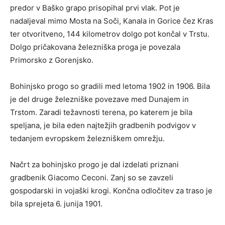
predor v Baško grapo prisopihal prvi vlak. Pot je
nadaljeval mimo Mosta na Soči, Kanala in Gorice čez Kras
ter otvoritveno, 144 kilometrov dolgo pot končal v Trstu.
Dolgo pričakovana železniška proga je povezala
Primorsko z Gorenjsko.
Bohinjsko progo so gradili med letoma 1902 in 1906. Bila
je del druge železniške povezave med Dunajem in
Trstom. Zaradi težavnosti terena, po katerem je bila
speljana, je bila eden najtežjih gradbenih podvigov v
tedanjem evropskem železniškem omrežju.
Načrt za bohinjsko progo je dal izdelati priznani
gradbenik Giacomo Ceconi. Zanj so se zavzeli
gospodarski in vojaški krogi. Končna odločitev za traso je
bila sprejeta 6. junija 1901.