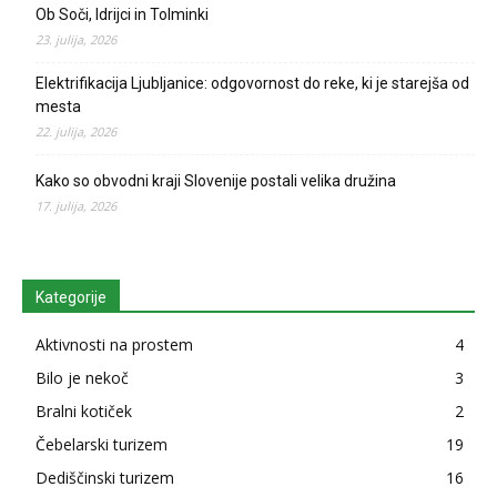
Ob Soči, Idrijci in Tolminki
23. julija, 2026
Elektrifikacija Ljubljanice: odgovornost do reke, ki je starejša od
mesta
22. julija, 2026
Kako so obvodni kraji Slovenije postali velika družina
17. julija, 2026
Kategorije
Aktivnosti na prostem
4
Bilo je nekoč
3
Bralni kotiček
2
Čebelarski turizem
19
Dediščinski turizem
16