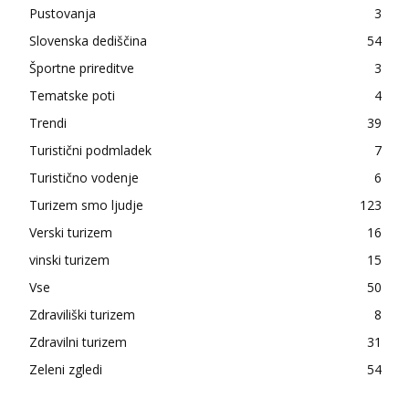
Pustovanja
3
Slovenska dediščina
54
Športne prireditve
3
Tematske poti
4
Trendi
39
Turistični podmladek
7
Turistično vodenje
6
Turizem smo ljudje
123
Verski turizem
16
vinski turizem
15
Vse
50
Zdraviliški turizem
8
Zdravilni turizem
31
Zeleni zgledi
54