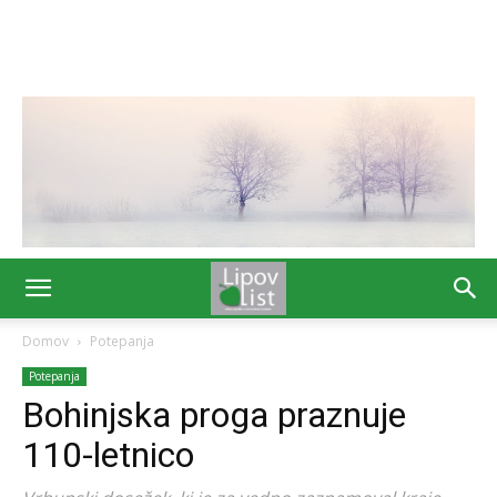
Domov
Potepanja
Potepanja
Bohinjska proga praznuje
110-letnico