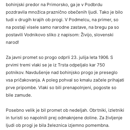
bohinjski predor na Primorsko, ga je v Podbrdu
pozdravila množica praznično obečenih ljudi. Tako je bilo
tudi v drugih krajih ob progi. V Podmelcu, na primer, so
na postaji visele samo narodne zastave, na bregu pa so
postavili Vodnikovo sliko z napisom: Živijo, slovenski
narod!
Za javni promet so progo odprli 23. julija leta 1906. S
prvimi tremi vlaki se je iz Trsta odpeljalo kar 750
potnikov. Navdušenje nad bohinjsko progo je preseglo
vsa pričakovanja. A poleg pohval so kmalu začele prihajati
prve pripombe. Vlaki so bili prenapolnjeni, pogoste so
bile zamude.
Posebno velik je bil promet ob nedeljah. Obrtniki, izletniki
in turisti so napolnili prej odmaknjene doline. Za življenje
ljudi ob progi je bila železnica izjemno pomembna.