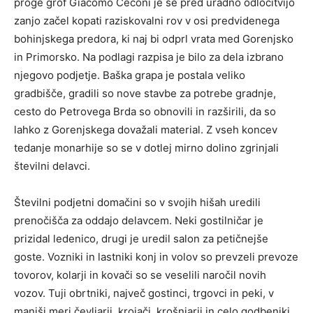
proge grof Giacomo Ceconi je še pred uradno odločitvijo
zanjo začel kopati raziskovalni rov v osi predvidenega
bohinjskega predora, ki naj bi odprl vrata med Gorenjsko
in Primorsko. Na podlagi razpisa je bilo za dela izbrano
njegovo podjetje. Baška grapa je postala veliko
gradbišče, gradili so nove stavbe za potrebe gradnje,
cesto do Petrovega Brda so obnovili in razširili, da so
lahko z Gorenjskega dovažali material. Z vseh koncev
tedanje monarhije so se v dotlej mirno dolino zgrinjali
številni delavci.
Številni podjetni domačini so v svojih hišah uredili
prenočišča za oddajo delavcem. Neki gostilničar je
prizidal ledenico, drugi je uredil salon za petičnejše
goste. Vozniki in lastniki konj in volov so prevzeli prevoze
tovorov, kolarji in kovači so se veselili naročil novih
vozov. Tuji obrtniki, največ gostinci, trgovci in peki, v
manjši meri čevljarji, krojači, krošnjarji in celo godbeniki