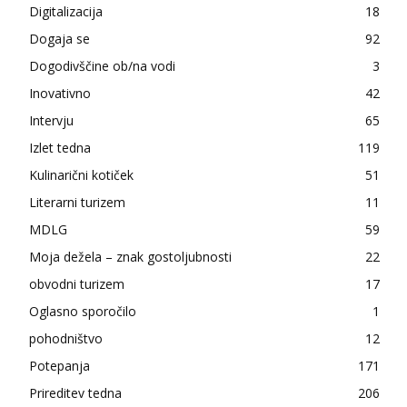
Digitalizacija
18
Dogaja se
92
Dogodivščine ob/na vodi
3
Inovativno
42
Intervju
65
Izlet tedna
119
Kulinarični kotiček
51
Literarni turizem
11
MDLG
59
Moja dežela – znak gostoljubnosti
22
obvodni turizem
17
Oglasno sporočilo
1
pohodništvo
12
Potepanja
171
Prireditev tedna
206