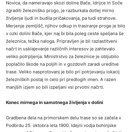
Novica, da nameravajo skozi doline Bače, Idrijce in Soče
zgraditi železniško progo, je razburkala dotlej mirno
življenje ljudi in budila pričakovanja, pa tudi strahove.
Merjenje zemljišč, njihov odkup in trasiranje proge je bilo
v ozki dolini Bače, kjer naj bi bila poleg ceste speljana še
železnica, težka naloga. Pripravljen je bil razlastitveni
načrt in usklajevanje različnih interesov je zahtevalo
veliko potrpljenja. Ministrstvo za železnice je obljubilo
poplačilo škode na poljih in v gozdovih zaradi ureditve
trase. Veliko nasprotovanj je bilo pri potrjevanju lokacij
železniških postaj in celo pri predlogih imen. A razen
manjših izjem so bili izpeljani vsi prvotni načrti.
Konec mirnega in samotnega življenja v dolini
Gradbena dela na primorskem delu trase so se začela v
Podbrdu 25. oktobra leta 1900. Idejni vodja bohinjske