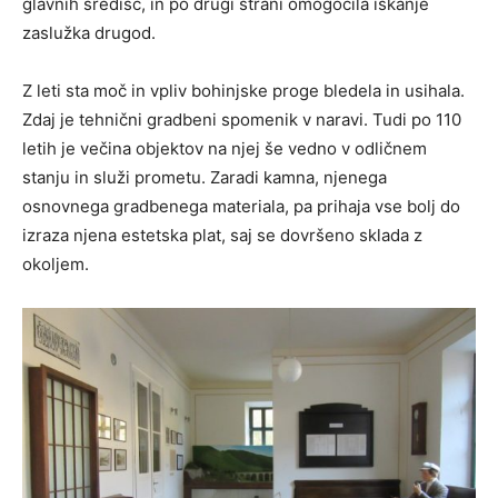
glavnih središč, in po drugi strani omogočila iskanje
zaslužka drugod.
Z leti sta moč in vpliv bohinjske proge bledela in usihala.
Zdaj je tehnični gradbeni spomenik v naravi. Tudi po 110
letih je večina objektov na njej še vedno v odličnem
stanju in služi prometu. Zaradi kamna, njenega
osnovnega gradbenega materiala, pa prihaja vse bolj do
izraza njena estetska plat, saj se dovršeno sklada z
okoljem.