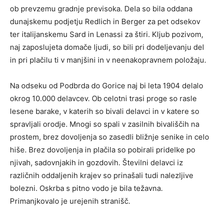
ob prevzemu gradnje previsoka. Dela so bila oddana
dunajskemu podjetju Redlich in Berger za pet odsekov
ter italijanskemu Sard in Lenassi za štiri. Kljub pozivom,
naj zaposlujeta domače ljudi, so bili pri dodeljevanju del
in pri plačilu ti v manjšini in v neenakopravnem položaju.
Na odseku od Podbrda do Gorice naj bi leta 1904 delalo
okrog 10.000 delavcev. Ob celotni trasi proge so rasle
lesene barake, v katerih so bivali delavci in v katere so
spravljali orodje. Mnogi so spali v zasilnih bivališčih na
prostem, brez dovoljenja so zasedli bližnje senike in celo
hiše. Brez dovoljenja in plačila so pobirali pridelke po
njivah, sadovnjakih in gozdovih. Številni delavci iz
različnih oddaljenih krajev so prinašali tudi nalezljive
bolezni. Oskrba s pitno vodo je bila težavna.
Primanjkovalo je urejenih stranišč.