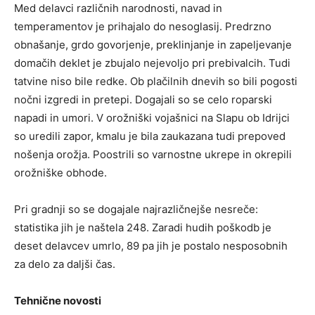
Med delavci različnih narodnosti, navad in
temperamentov je prihajalo do nesoglasij. Predrzno
obnašanje, grdo govorjenje, preklinjanje in zapeljevanje
domačih deklet je zbujalo nejevoljo pri prebivalcih. Tudi
tatvine niso bile redke. Ob plačilnih dnevih so bili pogosti
nočni izgredi in pretepi. Dogajali so se celo roparski
napadi in umori. V orožniški vojašnici na Slapu ob Idrijci
so uredili zapor, kmalu je bila zaukazana tudi prepoved
nošenja orožja. Poostrili so varnostne ukrepe in okrepili
orožniške obhode.
Pri gradnji so se dogajale najrazličnejše nesreče:
statistika jih je naštela 248. Zaradi hudih poškodb je
deset delavcev umrlo, 89 pa jih je postalo nesposobnih
za delo za daljši čas.
Tehnične novosti