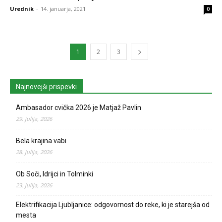
Urednik
-
14. januarja, 2021
0
1
2
3
Najnovejši prispevki
Ambasador cvička 2026 je Matjaž Pavlin
29. julija, 2026
Bela krajina vabi
28. julija, 2026
Ob Soči, Idrijci in Tolminki
23. julija, 2026
Elektrifikacija Ljubljanice: odgovornost do reke, ki je starejša od
mesta