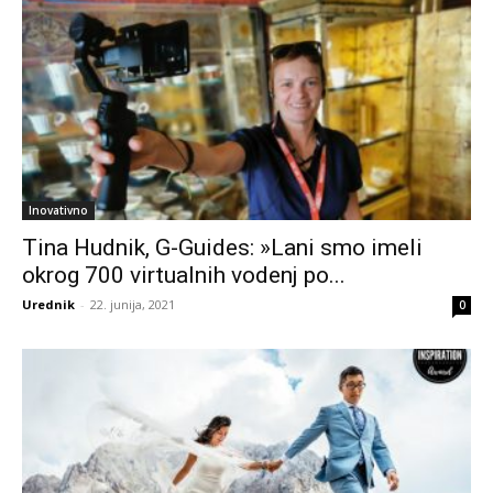
Inovativno
Tina Hudnik, G-Guides: »Lani smo imeli
okrog 700 virtualnih vodenj po...
Urednik
-
22. junija, 2021
0