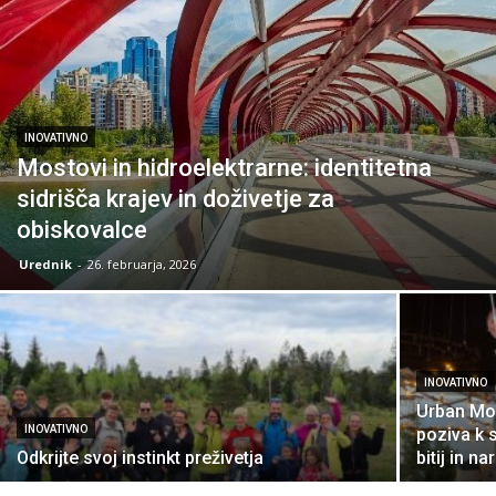
INOVATIVNO
Mostovi in hidroelektrarne: identitetna
sidrišča krajev in doživetje za
obiskovalce
Urednik
-
26. februarja, 2026
INOVATIVNO
Urban Mod
INOVATIVNO
poziva k 
Odkrijte svoj instinkt preživetja
bitij in na