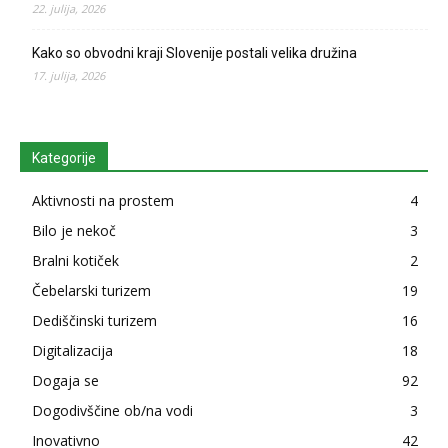
22. julija, 2026
Kako so obvodni kraji Slovenije postali velika družina
17. julija, 2026
Kategorije
Aktivnosti na prostem
4
Bilo je nekoč
3
Bralni kotiček
2
Čebelarski turizem
19
Dediščinski turizem
16
Digitalizacija
18
Dogaja se
92
Dogodivščine ob/na vodi
3
Inovativno
42