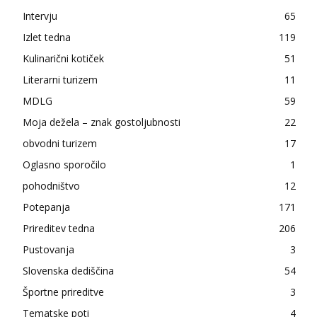
Intervju
65
Izlet tedna
119
Kulinarični kotiček
51
Literarni turizem
11
MDLG
59
Moja dežela – znak gostoljubnosti
22
obvodni turizem
17
Oglasno sporočilo
1
pohodništvo
12
Potepanja
171
Prireditev tedna
206
Pustovanja
3
Slovenska dediščina
54
Športne prireditve
3
Tematske poti
4