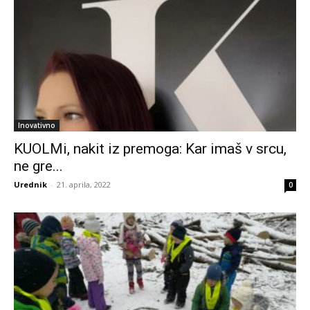
Inovativno
KUOLMi, nakit iz premoga: Kar imaš v srcu,
ne gre...
Urednik
-
21. aprila, 2022
0