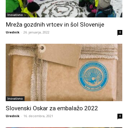
Inovativno
Mreža gozdnih vrtcev in šol Slovenije
Urednik
-
26. januarja, 2022
0
Inovativno
Slovenski Oskar za embalažo 2022
Urednik
-
16. decembra, 2021
0