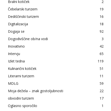
Bralni kotiček
2
Čebelarski turizem
19
Dediščinski turizem
16
Digitalizacija
18
Dogaja se
92
Dogodivščine ob/na vodi
3
Inovativno
42
Intervju
65
Izlet tedna
119
Kulinarični kotiček
51
Literarni turizem
11
MDLG
59
Moja dežela – znak gostoljubnosti
22
obvodni turizem
17
Oglasno sporočilo
1