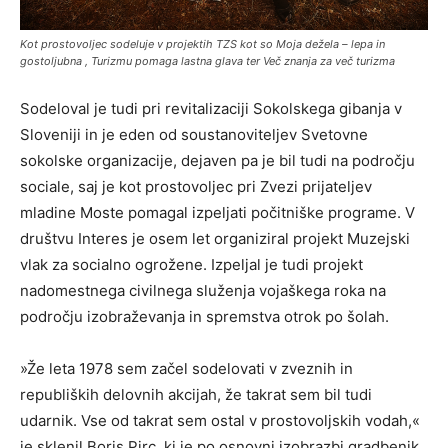
Kot prostovoljec sodeluje v projektih TZS kot so Moja dežela – lepa in
gostoljubna , Turizmu pomaga lastna glava ter Več znanja za več turizma
Sodeloval je tudi pri revitalizaciji Sokolskega gibanja v
Sloveniji in je eden od soustanoviteljev Svetovne
sokolske organizacije, dejaven pa je bil tudi na področju
sociale, saj je kot prostovoljec pri Zvezi prijateljev
mladine Moste pomagal izpeljati počitniške programe. V
društvu Interes je osem let organiziral projekt Muzejski
vlak za socialno ogrožene. Izpeljal je tudi projekt
nadomestnega civilnega služenja vojaškega roka na
področju izobraževanja in spremstva otrok po šolah.
»Že leta 1978 sem začel sodelovati v zveznih in
republiških delovnih akcijah, že takrat sem bil tudi
udarnik. Vse od takrat sem ostal v prostovoljskih vodah,«
je sklenil Boris Pirc, ki je po osnovni izobrazbi gradbenik.