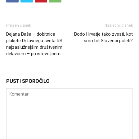
Prejšen članek
Naslednji članek
Dejana Baša – dobitnica
Bodo Hrvatje tako zvesti, kot
plakete Državnega sveta RS
smo bili Slovenci poleti?
najzaslužnejšim društvenim
delavcem – prostovoljcem
PUSTI SPOROČILO