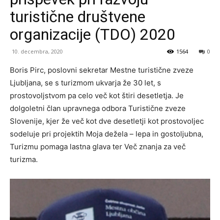
turistične društvene
organizacije (TDO) 2020
10. decembra, 2020
1564
0
Boris Pirc, poslovni sekretar Mestne turistične zveze
Ljubljana, se s turizmom ukvarja že 30 let, s
prostovoljstvom pa celo več kot štiri desetletja. Je
dolgoletni član upravnega odbora Turistične zveze
Slovenije, kjer že več kot dve desetletji kot prostovoljec
sodeluje pri projektih Moja dežela – lepa in gostoljubna,
Turizmu pomaga lastna glava ter Več znanja za več
turizma.