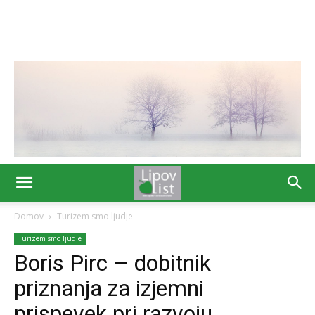
Domov
Turizem smo ljudje
Turizem smo ljudje
Boris Pirc – dobitnik
priznanja za izjemni
prispevek pri razvoju