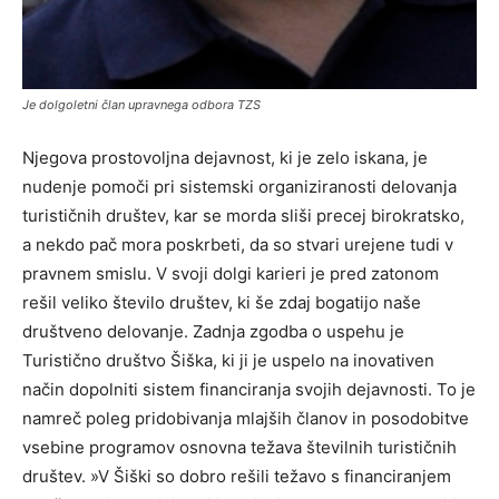
Je dolgoletni član upravnega odbora TZS
Njegova prostovoljna dejavnost, ki je zelo iskana, je
nudenje pomoči pri sistemski organiziranosti delovanja
turističnih društev, kar se morda sliši precej birokratsko,
a nekdo pač mora poskrbeti, da so stvari urejene tudi v
pravnem smislu. V svoji dolgi karieri je pred zatonom
rešil veliko število društev, ki še zdaj bogatijo naše
društveno delovanje. Zadnja zgodba o uspehu je
Turistično društvo Šiška, ki ji je uspelo na inovativen
način dopolniti sistem financiranja svojih dejavnosti. To je
namreč poleg pridobivanja mlajših članov in posodobitve
vsebine programov osnovna težava številnih turističnih
društev. »V Šiški so dobro rešili težavo s financiranjem