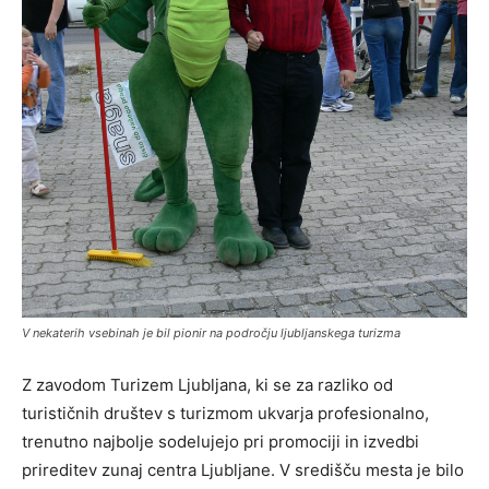
V nekaterih vsebinah je bil pionir na področju ljubljanskega turizma
Z zavodom Turizem Ljubljana, ki se za razliko od
turističnih društev s turizmom ukvarja profesionalno,
trenutno najbolje sodelujejo pri promociji in izvedbi
prireditev zunaj centra Ljubljane. V središču mesta je bilo