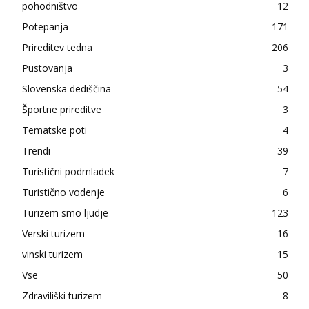
pohodništvo
12
Potepanja
171
Prireditev tedna
206
Pustovanja
3
Slovenska dediščina
54
Športne prireditve
3
Tematske poti
4
Trendi
39
Turistični podmladek
7
Turistično vodenje
6
Turizem smo ljudje
123
Verski turizem
16
vinski turizem
15
Vse
50
Zdraviliški turizem
8