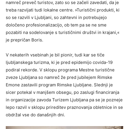
namreč preveč turistov, zato so se začeli zavedati, da je
treba razvijati tudi lokalne centre. »Turistični produkti, ki
so se razvili v Ljubljani, so zahtevni in potrebujejo
določeno profesionalizacijo, ob tem pa se ne sme
pozabiti na sodelovanje s turističnimi društvi in krajani,«
je prepričan Boris.
V nekaterih vsebinah je bil pionir, tudi kar se tiče
ljubljanskega turizma, ki je pred epidemijo covida-19
podiral rekorde. V sklopu programa Mestne turistične
zveze Ljubljana so namreč že pred jubilejem Rimske
Emone zastavili program Rimske Ljubljane. Slednji je
sicer potekal v manjšem obsegu, po zaslugi financiranja
in organizacije zavoda Turizem Ljubljana pa se je pozneje
lepo razvil v sklopu prireditev praznovanja obletnice in se
obdržal vse do današnjih dni.