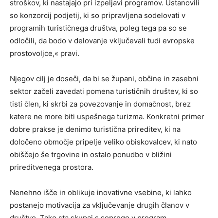
stroškov, ki nastajajo pri izpeljavi programov. Ustanovili
so konzorcij podjetij, ki so pripravljena sodelovati v
programih turističnega društva, poleg tega pa so se
odločili, da bodo v delovanje vključevali tudi evropske
prostovoljce,« pravi.
Njegov cilj je doseči, da bi se župani, občine in zasebni
sektor začeli zavedati pomena turističnih društev, ki so
tisti člen, ki skrbi za povezovanje in domačnost, brez
katere ne more biti uspešnega turizma. Konkretni primer
dobre prakse je denimo turistična prireditev, ki na
določeno območje pripelje veliko obiskovalcev, ki nato
obiščejo še trgovine in ostalo ponudbo v bližini
prireditvenega prostora.
Nenehno išče in oblikuje inovativne vsebine, ki lahko
postanejo motivacija za vključevanje drugih članov v
društvo. Tako sta skupaj s soprogo v program