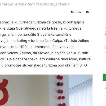
ema Slovenije v tem in prihodnjem letu
3596
0
inacija kulturnega turizma za goste, ki prihajajo s
je vizija Operativnega načrta trženja kulturnega
ga je lani po naročilu Slovenske turistične
zvoj in marketing v turizmu Nea Culpa. »Turiste želimo
lovenske dediščine, umetnosti, festivalov ter
 prebivalcev. Želimo, da Slovenijo obišče več kulturnih
2018 je sicer Evropsko leto kulturne dediščine, kultura
edju promocije slovenskega turizma pod okriljem STO.