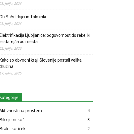
28. julija, 2026
Ob Soči, Idrijci in Tolminki
23. julija, 2026
Elektrifikacija Ljubljanice: odgovornost do reke, ki
je starejša od mesta
22. julija, 2026
Kako so obvodni kraji Slovenije postali velika
družina
17. julija, 2026
Kategorije
Aktivnosti na prostem
4
Bilo je nekoč
3
Bralni kotiček
2