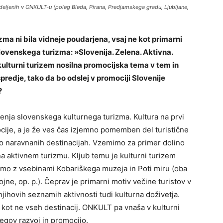
edeljenih v ONKULT-u (poleg Bleda, Pirana, Predjamskega gradu, Ljubljane,
zma ni bila vidneje poudarjena, vsaj ne kot primarni
lovenskega turizma: »Slovenija. Zelena. Aktivna.
ulturni turizem nosilna promocijska tema v tem in
spredje, tako da bo odslej v promociji Slovenije
?
enja slovenskega kulturnega turizma. Kultura na prvi
cije, a je že ves čas izjemno pomemben del turistične
iško naravnanih destinacijah. Vzemimo za primer dolino
na aktivnem turizmu. Kljub temu je kulturni turizem
nimo z vsebinami Kobariškega muzeja in Poti miru (oba
ne, op. p.). Čeprav je primarni motiv večine turistov v
njihovih seznamih aktivnosti tudi kulturna doživetja.
lj kot ne vseh destinacij. ONKULT pa vnaša v kulturni
jegov razvoj in promocijo.