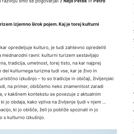
m razvoju smo se pogovarjali z
Nejo Petek
in
Petro
izem izjemno širok pojem. Kaj je torej kulturni
kar opredeljuje kulturo, je tudi zahtevno opredeliti
a mednarodni ravni: kulturni turizem sestavljajo
a, tradicija, umetnost, torej tisto, na kar najprej
el kulturnega turizma tudi vse, kar je živo in
stično izkušnjo – to so tradicije in običaji, življenjski
tudi, na primer, obiščemo neko znamenitost zaradi
, v kakšnem kontekstu se povezuje z aktualnim
i jo obdaja, kako vpliva na življenje ljudi v njem …
acijo, ki jo obišče, želi jo pobliže spoznati in jo
o s kulturno izkušnjo.