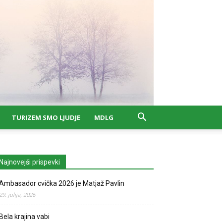
TURIZEM SMO LJUDJE
MDLG
Najnovejši prispevki
Ambasador cvička 2026 je Matjaž Pavlin
29. julija, 2026
Bela krajina vabi