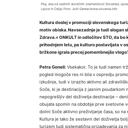
Ptuj, ena od sedmih ikoničnih znamenitosti Slovenije, opr
Lipice in Celja) Foto: Jošt Gantar/www.slovenia.info
Kultura doslej v promociji slovenskega turi
motiv obiska. Navsezadnje je tudi slogan s
Zdrava.« ONKULT in odločitev STO, da bo k
prihodnjem letu, pa kulturo postavljata v o
bržkone igrala precej pomembnejšo vlogo
Petra Goneli:
Vsekakor. To je tudi namen trž
pogled mogoče res ni bila v ospredju promo
izkušnje, tudi v izrazito aktivno ali zdravil
Soče, ki je destinacija z jasnim poudarkom 
nepogrešljiv del doživetja destinacije – de
obujata spomin na obdobje prve svetovne voj
dolini Soče aktivno preživljanje časa, so na 
Kultura je tako že sestavni del doživetja bo
turizem tudi sistematična prizadevanja za n