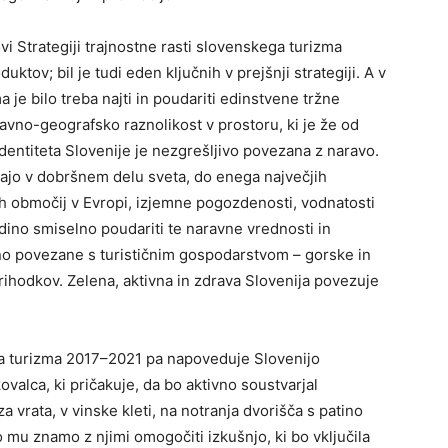
vi Strategiji trajnostne rasti slovenskega turizma
tov; bil je tudi eden ključnih v prejšnji strategiji. A v
 je bilo treba najti in poudariti edinstvene tržne
avno-geografsko raznolikost v prostoru, ki je že od
dentiteta Slovenije je nezgrešljivo povezana z naravo.
oznajo v dobršnem delu sveta, do enega največjih
ih območij v Evropi, izjemne pogozdenosti, vodnatosti
ino smiselno poudariti te naravne vrednosti in
sno povezane s turističnim gospodarstvom – gorske in
prihodkov. Zelena, aktivna in zdrava Slovenija povezuje
ega turizma 2017–2021 pa napoveduje Slovenijo
valca, ki pričakuje, da bo aktivno soustvarjal
 za vrata, v vinske kleti, na notranja dvorišča s patino
j ko mu znamo z njimi omogočiti izkušnjo, ki bo vključila