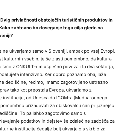
Dvig privlačnosti obstoječih turističnih produktov in
« Kako zahtevno bo doseganje tega cilja glede na
veniji?
 ne ukvarjamo samo v Sloveniji, ampak po vsej Evropi.
ost kulturnih vsebin, je še zlasti pomembno, da kultura
, da smo z ONKULT-om uspešno povezali ta dva sektorja,
 sodelujeta intenzivno. Ker dobro poznamo oba, laže
ne dediščine, recimo, imamo zagotovljeno ustrezno
, prav tako kot preostala Evropa, ukvarjamo z
institucije, od Unesca do ICOM-a (Mednarodnega
 je pomembno prizadevati za obiskovalcu čim prijaznejšo
dediščine. To pa lahko zagotovimo samo s
 Navajanje podatkov in dejstev še zdaleč ne zadošča za
lturne institucije čedalje bolj ukvarjajo s skrbjo za