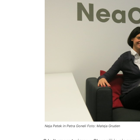
Neja Petek in Petra Goneli Foto: Mateja Gruden