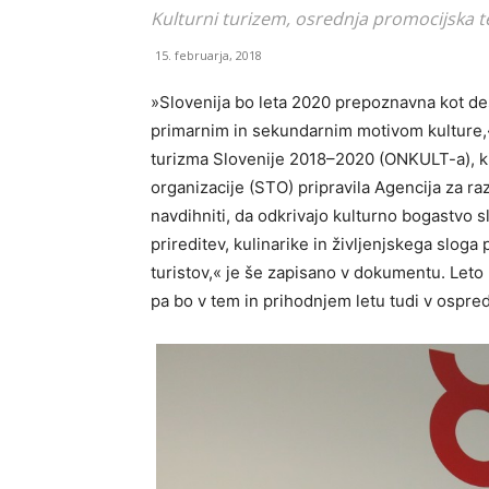
Kulturni turizem, osrednja promocijska t
15. februarja, 2018
»Slovenija bo leta 2020 prepoznavna kot dest
primarnim in sekundarnim motivom kulture,« 
turizma Slovenije 2018–2020 (ONKULT-a), ki 
organizacije (STO) pripravila Agencija za ra
navdihniti, da odkrivajo kulturno bogastvo s
prireditev, kulinarike in življenjskega sloga
turistov,« je še zapisano v dokumentu. Leto 
pa bo v tem in prihodnjem letu tudi v ospr