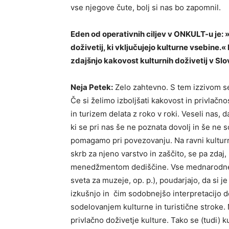
vse njegove čute, bolj si nas bo zapomnil.
Eden od operativnih ciljev v ONKULT-u je: »
doživetij, ki vključujejo kulturne vsebine.
zdajšnjo kakovost kulturnih doživetij v Slo
Neja Petek:
Zelo zahtevno. S tem izzivom se
Če si želimo izboljšati kakovost in privlačn
in turizem delata z roko v roki. Veseli nas
ki se pri nas še ne poznata dovolj in še ne
pomagamo pri povezovanju. Na ravni kultur
skrb za njeno varstvo in zaščito, se pa zdaj
menedžmentom dediščine. Vse mednarodne 
sveta za muzeje, op. p.), poudarjajo, da si
izkušnjo in čim sodobnejšo interpretacijo 
sodelovanjem kulturne in turistične stroke.
privlačno doživetje kulture. Tako se (tudi) ku