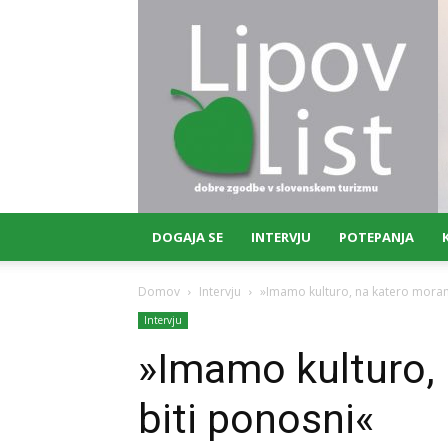
Lipov
list
DOGAJA SE
INTERVJU
POTEPANJA
Domov
Intervju
»Imamo kulturo, na katero mora
Intervju
»Imamo kulturo,
biti ponosni«