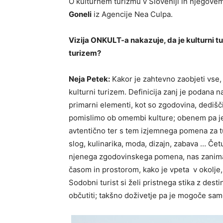
O kulturnem turizmu v Sloveniji in njegove
Goneli
iz Agencije Nea Culpa.
Vizija ONKULT-a nakazuje, da je kulturni tur
turizem?
Neja Petek:
Kakor je zahtevno zaobjeti vse, 
kulturni turizem. Definicija zanj je podana n
primarni elementi, kot so zgodovina, dediščin
pomislimo ob omembi kulture; obenem pa je d
avtentično ter s tem izjemnega pomena za turi
slog, kulinarika, moda, dizajn, zabava … Če
njenega zgodovinskega pomena, nas zanima
časom in prostorom, kako je vpeta v okolje, k
Sodobni turist si želi pristnega stika z destin
občutiti; takšno doživetje pa je mogoče sam