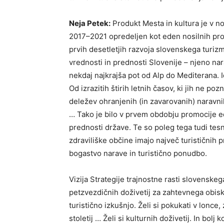
Neja Petek:
Produkt Mesta in kultura je v no
2017–2021 opredeljen kot eden nosilnih produk
prvih desetletjih razvoja slovenskega turizma
vrednosti in prednosti Slovenije – njeno nar
nekdaj najkrajša pot od Alp do Mediterana. I
Od izrazitih štirih letnih časov, ki jih ne p
deležev ohranjenih (in zavarovanih) naravn
… Tako je bilo v prvem obdobju promocije ed
prednosti države. Te so poleg tega tudi te
zdraviliške občine imajo največ turističnih 
bogastvo narave in turistično ponudbo.
Vizija Strategije trajnostne rasti slovensk
petzvezdičnih doživetij za zahtevnega obisko
turistično izkušnjo. Želi si pokukati v lonce,
stoletij … Želi si kulturnih doživetij. In bol