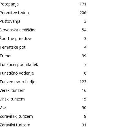
Potepanja
171
Prireditev tedna
206
Pustovanja
3
Slovenska dediščina
54
Športne prireditve
3
Tematske poti
4
Trendi
39
Turistični podmladek
7
Turistično vodenje
6
Turizem smo ljudje
123
Verski turizem
16
vinski turizem
15
Vse
50
Zdraviliški turizem
8
Zdravilni turizem
31