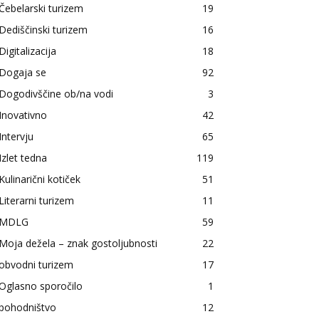
Čebelarski turizem
19
Dediščinski turizem
16
Digitalizacija
18
Dogaja se
92
Dogodivščine ob/na vodi
3
Inovativno
42
Intervju
65
Izlet tedna
119
Kulinarični kotiček
51
Literarni turizem
11
MDLG
59
Moja dežela – znak gostoljubnosti
22
obvodni turizem
17
Oglasno sporočilo
1
pohodništvo
12