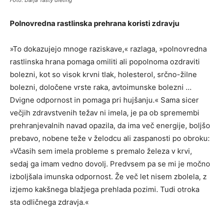
Foto: Darja Tasty dieting
Polnovredna rastlinska prehrana koristi zdravju
»To dokazujejo mnoge raziskave,« razlaga, »polnovredna
rastlinska hrana pomaga omiliti ali popolnoma ozdraviti
bolezni, kot so visok krvni tlak, holesterol, srčno-žilne
bolezni, določene vrste raka, avtoimunske bolezni …
Dvigne odpornost in pomaga pri hujšanju.« Sama sicer
večjih zdravstvenih težav ni imela, je pa ob spremembi
prehranjevalnih navad opazila, da ima več energije, boljšo
prebavo, nobene teže v želodcu ali zaspanosti po obroku:
»Včasih sem imela probleme s premalo železa v krvi,
sedaj ga imam vedno dovolj. Predvsem pa se mi je močno
izboljšala imunska odpornost. Že več let nisem zbolela, z
izjemo kakšnega blažjega prehlada pozimi. Tudi otroka
sta odličnega zdravja.«