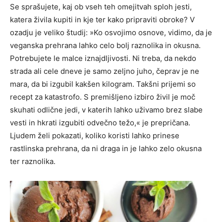
Se sprašujete, kaj ob vseh teh omejitvah sploh jesti,
katera živila kupiti in kje ter kako pripraviti obroke? V
ozadju je veliko študij: »Ko osvojimo osnove, vidimo, da je
veganska prehrana lahko celo bolj raznolika in okusna.
Potrebujete le malce iznajdljivosti. Ni treba, da nekdo
strada ali cele dneve je samo zeljno juho, čeprav je ne
mara, da bi izgubil kakšen kilogram. Takšni prijemi so
recept za katastrofo. S premišljeno izbiro živil je moč
skuhati odlične jedi, v katerih lahko uživamo brez slabe
vesti in hkrati izgubiti odvečno težo,« je prepričana.
Ljudem želi pokazati, koliko koristi lahko prinese
rastlinska prehrana, da ni draga in je lahko zelo okusna
ter raznolika.