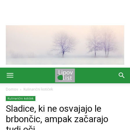
Domov
Kulinarični kotiček
Kulinarični kotiček
Sladice, ki ne osvajajo le
brbončic, ampak začarajo
tudi oči