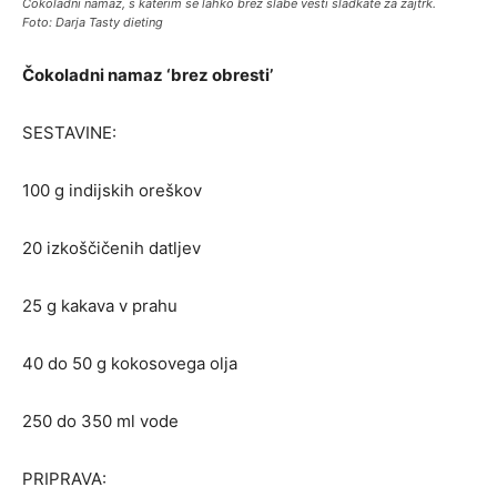
Čokoladni namaz, s katerim se lahko brez slabe vesti sladkate za zajtrk.
Foto: Darja Tasty dieting
Čokoladni namaz ‘brez obresti’
SESTAVINE:
100 g indijskih oreškov
20 izkoščičenih datljev
25 g kakava v prahu
40 do 50 g kokosovega olja
250 do 350 ml vode
PRIPRAVA: