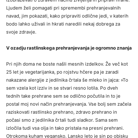
Ljudem želi pomagati pri spremembi prehranjevalnih
navad, jim pokazati, kako pripraviti odlične jedi, v katerih
bodo lahko uživali in hkrati naredili nekaj dobrega za
svoje zdravje.
V ozadju rastlinskega prehranjevanja je ogromno znanja
Pri njih doma ne boste našli mesnih izdelkov. Že več kot
25 let je vegetarijanka, po rojstvu hčere pa je zaradi
nakazane alergije z jedilnika črtala še mleko in jajca: »To
sem vzela kot izziv in se stvari resno lotila. Po dveh
tednih take prehrane sem se odlično počutila in to je
postal moj novi način prehranjevanja. Vse bolj sem začela
raziskovati rastlinsko prehrano, zdravo prehrano in
počasi smo z jedilnika črtali tudi sladkor. Sama sem
izločila tudi vsa olja in tako pristala na presni prehrani.
Otrokoma kuham vegansko. Lansko leto je sin po obisku