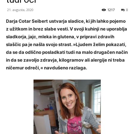
21. avgusta, 2020
1217
0
Darja Cotar Seibert
ustvarja sladice, ki jih lahko pojemo
z užitkom in brez slabe vesti. V svoji kuhinji ne uporablja
sladkorja, jajc, mleka in glutena, v pripravi zdravih
slaščic pa je našla svojo strast. »Ljudem želim pokazati,
da
se da odlično posladkati tudi na malo drugačen način
in da se zavoljo zdravja, kilogramov ali alergije ni treba
ničemur odreči,« navdušeno razlaga.