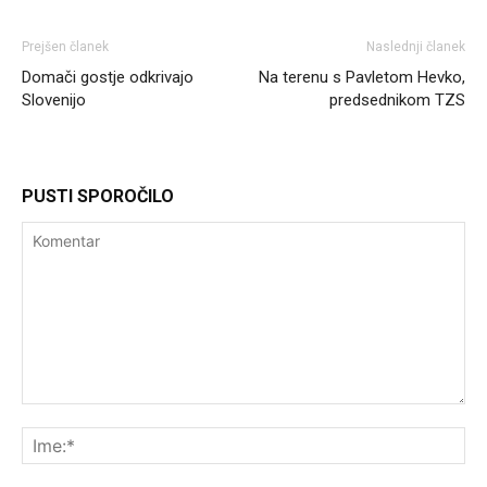
Prejšen članek
Naslednji članek
Domači gostje odkrivajo
Na terenu s Pavletom Hevko,
Slovenijo
predsednikom TZS
PUSTI SPOROČILO