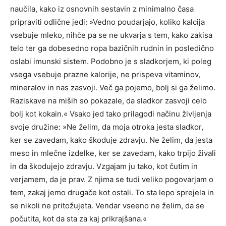
naučila, kako iz osnovnih sestavin z minimalno časa
pripraviti odlične jedi: »Vedno poudarjajo, koliko kalcija
vsebuje mleko, nihče pa se ne ukvarja s tem, kako zakisa
telo ter ga dobesedno ropa bazičnih rudnin in posledično
oslabi imunski sistem. Podobno je s sladkorjem, ki poleg
vsega vsebuje prazne kalorije, ne prispeva vitaminov,
mineralov in nas zasvoji. Več ga pojemo, bolj si ga želimo.
Raziskave na miših so pokazale, da sladkor zasvoji celo
bolj kot kokain.« Vsako jed tako prilagodi načinu življenja
svoje družine: »Ne želim, da moja otroka jesta sladkor,
ker se zavedam, kako škoduje zdravju. Ne želim, da jesta
meso in mlečne izdelke, ker se zavedam, kako trpijo živali
in da škodujejo zdravju. Vzgajam ju tako, kot čutim in
verjamem, da je prav. Z njima se tudi veliko pogovarjam o
tem, zakaj jemo drugače kot ostali. To sta lepo sprejela in
se nikoli ne pritožujeta. Vendar vseeno ne želim, da se
počutita, kot da sta za kaj prikrajšana.«