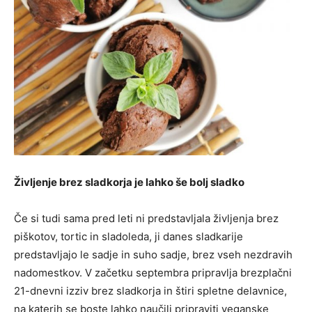
Življenje brez sladkorja je lahko še bolj sladko
Če si tudi sama pred leti ni predstavljala življenja brez
piškotov, tortic in sladoleda, ji danes sladkarije
predstavljajo le sadje in suho sadje, brez vseh nezdravih
nadomestkov. V začetku septembra pripravlja brezplačni
21-dnevni izziv brez sladkorja in štiri spletne delavnice,
na katerih se boste lahko naučili pripraviti veganske