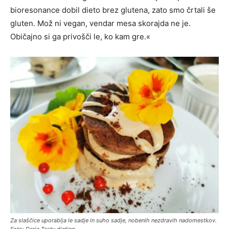
bioresonance dobil dieto brez glutena, zato smo črtali še
gluten. Mož ni vegan, vendar mesa skorajda ne je.
Običajno si ga privošči le, ko kam gre.«
Za slaščice uporablja le sadje in suho sadje, nobenih nezdravih nadomestkov.