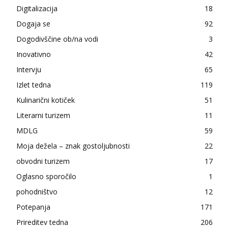
Digitalizacija
18
Dogaja se
92
Dogodivščine ob/na vodi
3
Inovativno
42
Intervju
65
Izlet tedna
119
Kulinarični kotiček
51
Literarni turizem
11
MDLG
59
Moja dežela – znak gostoljubnosti
22
obvodni turizem
17
Oglasno sporočilo
1
pohodništvo
12
Potepanja
171
Prireditev tedna
206