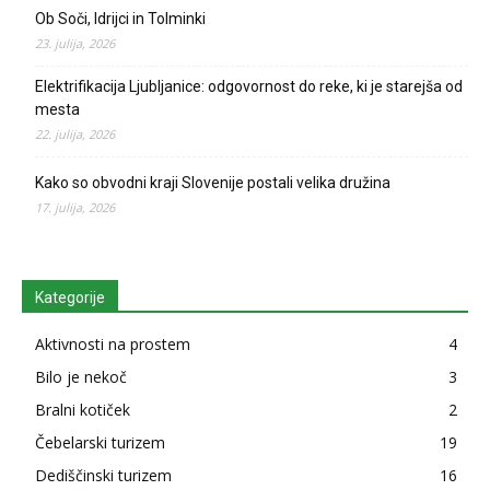
Ob Soči, Idrijci in Tolminki
23. julija, 2026
Elektrifikacija Ljubljanice: odgovornost do reke, ki je starejša od
mesta
22. julija, 2026
Kako so obvodni kraji Slovenije postali velika družina
17. julija, 2026
Kategorije
Aktivnosti na prostem
4
Bilo je nekoč
3
Bralni kotiček
2
Čebelarski turizem
19
Dediščinski turizem
16