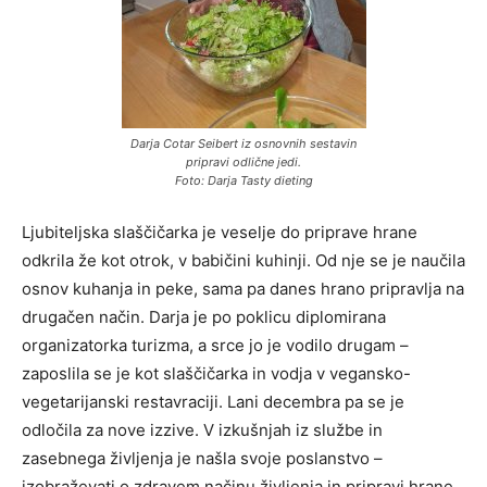
Darja Cotar Seibert iz osnovnih sestavin
pripravi odlične jedi.
Foto: Darja Tasty dieting
Ljubiteljska slaščičarka je veselje do priprave hrane
odkrila že kot otrok, v babičini kuhinji. Od nje se je naučila
osnov kuhanja in peke, sama pa danes hrano pripravlja na
drugačen način. Darja je po poklicu diplomirana
organizatorka turizma, a srce jo je vodilo drugam –
zaposlila se je kot slaščičarka in vodja v vegansko-
vegetarijanski restavraciji. Lani decembra pa se je
odločila za nove izzive. V izkušnjah iz službe in
zasebnega življenja je našla svoje poslanstvo –
izobraževati o zdravem načinu življenja in pripravi hrane.