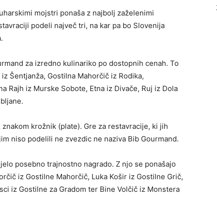
kuharskimi mojstri ponaša z najbolj zaželenimi
tavraciji podeli največ tri, na kar pa bo Slovenija
.
ourmand za izredno kulinariko po dostopnih cenah. To
 iz Šentjanža, Gostilna Mahorčič iz Rodika,
na Rajh iz Murske Sobote, Etna iz Divače, Ruj iz Dola
ubljane.
 znakom krožnik (plate). Gre za restavracije, ki jih
 jim niso podelili ne zvezdic ne naziva Bib Gourmand.
rejelo posebno trajnostno nagrado. Z njo se ponašajo
čič iz Gostilne Mahorčič, Luka Košir iz Gostilne Grič,
sci iz Gostilne za Gradom ter Bine Volčič iz Monstera