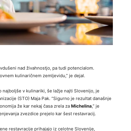
 navdušeni nad živahnostjo, pa tudi potencialom.
tovnem kulinaričnem zemljevidu,” je dejal.
najboljše v kulinariki, še lažje najti Slovenijo, je
anizacije (STO) Maja Pak. “Sigurno je rezultat današnje
ronomija že kar nekaj časa zrela za
Michelina
,” je
enjevanja zvezdice prejelo kar šest restavracij.
ne restavracije prihajajo iz celotne Slovenije,