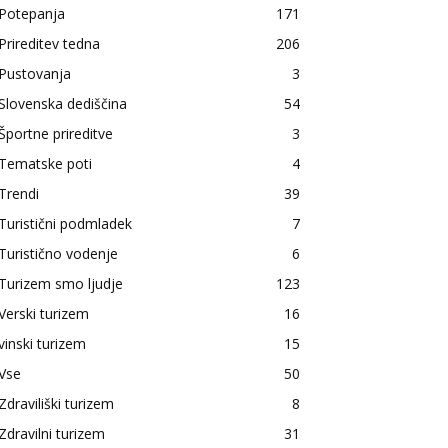
Potepanja
171
Prireditev tedna
206
Pustovanja
3
Slovenska dediščina
54
Športne prireditve
3
Tematske poti
4
Trendi
39
Turistični podmladek
7
Turistično vodenje
6
Turizem smo ljudje
123
Verski turizem
16
vinski turizem
15
Vse
50
Zdraviliški turizem
8
Zdravilni turizem
31