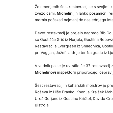
Že omenjenih šest restavracij se s svojimi 
zvezdicami.
Michelin
jih lahko posamični res
morala počakati najmanj do naslednjega leta
Devet restavracij je prejelo nagrado Bib G
so Gostišče Grič iz Horjula, Gostilna Repovž
Restavracija Evergreen iz Smlednika, Gostil
pri Vogljah, Jožef iz Idrije ter Na gradu iz Lj
V vodnik pa se je uvrstilo še 37 restavracij z
Michelinovi
inšpektorji priporočajo, čeprav
Šest restavracij in kuharskih mojstrov je p
Roševa iz Hiše Franko, Ksenija Krajšek Mahor
Uroš Gorjanc iz Gostilne Krištof, Davide Cre
Bistroja.