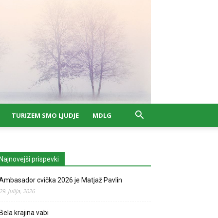
TURIZEM SMO LJUDJE
MDLG
Najnovejši prispevki
Ambasador cvička 2026 je Matjaž Pavlin
29. julija, 2026
Bela krajina vabi