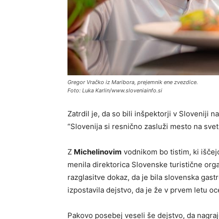
Gregor Vračko iz Maribora, prejemnik ene zvezdice.
Foto: Luka Karlin/www.sloveniainfo.si
Zatrdil je, da so bili inšpektorji v Sloveniji
“Slovenija si resnično zasluži mesto na sve
Z
Michelinovim
vodnikom bo tistim, ki iščejo 
menila direktorica Slovenske turistične org
razglasitve dokaz, da je bila slovenska gast
izpostavila dejstvo, da je že v prvem letu oc
Pakovo posebej veseli še dejstvo, da nagraje