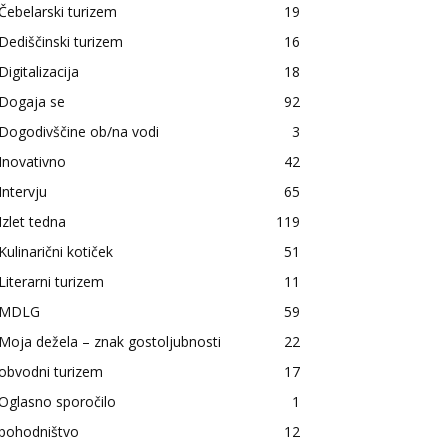
Čebelarski turizem
19
Dediščinski turizem
16
Digitalizacija
18
Dogaja se
92
Dogodivščine ob/na vodi
3
Inovativno
42
Intervju
65
Izlet tedna
119
Kulinarični kotiček
51
Literarni turizem
11
MDLG
59
Moja dežela – znak gostoljubnosti
22
obvodni turizem
17
Oglasno sporočilo
1
pohodništvo
12