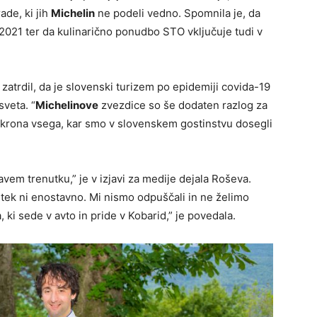
ade, ki jih
Michelin
ne podeli vedno. Spomnila je, da
2021 ter da kulinarično ponudbo STO vključuje tudi v
zatrdil, da je slovenski turizem po epidemiji covida-19
sveta. “
Michelinove
zvezdice so še dodaten razlog za
je krona vsega, kar smo v slovenskem gostinstvu dosegli
em trenutku,” je v izjavi za medije dejala Roševa.
tek ni enostavno. Mi nismo odpuščali in ne želimo
ki sede v avto in pride v Kobarid,” je povedala.