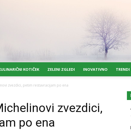
KULINARIČNI KOTIČEK
ZELENI ZGLEDI
INOVATIVNO
TRENDI
inovi zvezdici, petim restavracijam po ena
ichelinovi zvezdici,
jam po ena