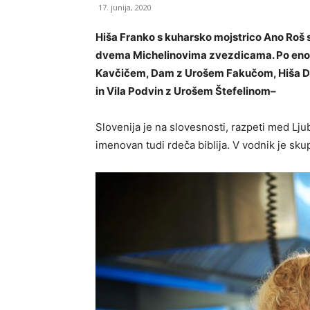
17. junija, 2020
Hiša Franko s kuharsko mojstrico Ano Roš se
dvema Michelinovima zvezdicama. Po eno z
Kavčičem, Dam z Urošem Fakučom, Hiša D
in Vila Podvin z Urošem Štefelinom
–
Slovenija je na slovesnosti, razpeti med Lju
imenovan tudi rdeča biblija. V vodnik je sku