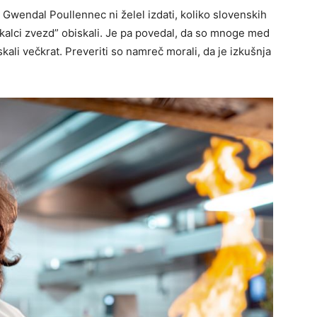
Gwendal Poullennec ni želel izdati, koliko slovenskih
skalci zvezd” obiskali. Je pa povedal, da so mnoge med
skali večkrat. Preveriti so namreč morali, da je izkušnja