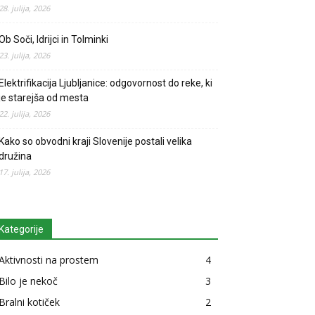
28. julija, 2026
Ob Soči, Idrijci in Tolminki
23. julija, 2026
Elektrifikacija Ljubljanice: odgovornost do reke, ki
je starejša od mesta
22. julija, 2026
Kako so obvodni kraji Slovenije postali velika
družina
17. julija, 2026
Kategorije
Aktivnosti na prostem
4
Bilo je nekoč
3
Bralni kotiček
2