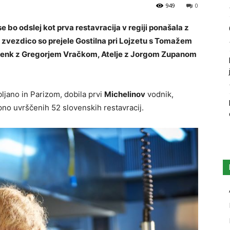
949
0
 bo odslej kot prva restavracija v regiji ponašala z
vezdico so prejele Gostilna pri Lojzetu s Tomažem
enk z Gregorjem Vračkom, Atelje z Jorgom Zupanom
bljano in Parizom, dobila prvi
Michelinov
vodnik,
pno uvrščenih 52 slovenskih restavracij.