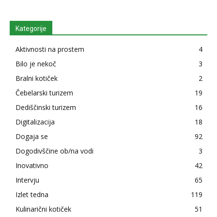
Kategorije
Aktivnosti na prostem
4
Bilo je nekoč
3
Bralni kotiček
2
Čebelarski turizem
19
Dediščinski turizem
16
Digitalizacija
18
Dogaja se
92
Dogodivščine ob/na vodi
3
Inovativno
42
Intervju
65
Izlet tedna
119
Kulinarični kotiček
51