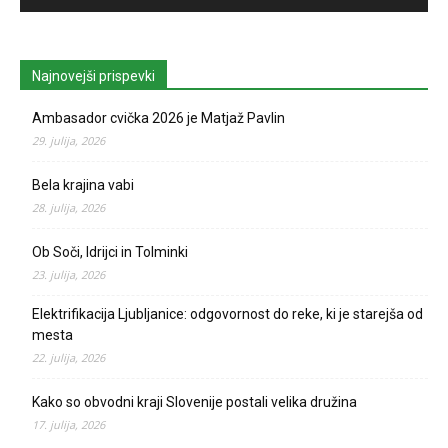
Najnovejši prispevki
Ambasador cvička 2026 je Matjaž Pavlin
29. julija, 2026
Bela krajina vabi
28. julija, 2026
Ob Soči, Idrijci in Tolminki
23. julija, 2026
Elektrifikacija Ljubljanice: odgovornost do reke, ki je starejša od
mesta
22. julija, 2026
Kako so obvodni kraji Slovenije postali velika družina
17. julija, 2026