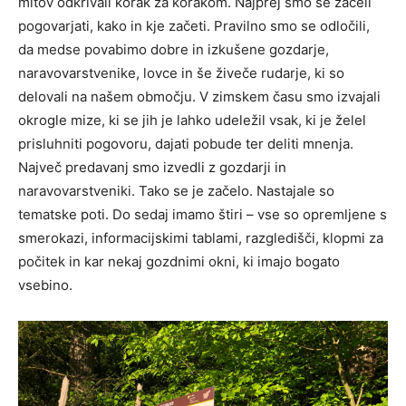
mitov odkrivali korak za korakom. Najprej smo se začeli
pogovarjati, kako in kje začeti. Pravilno smo se odločili,
da medse povabimo dobre in izkušene gozdarje,
naravovarstvenike, lovce in še živeče rudarje, ki so
delovali na našem območju. V zimskem času smo izvajali
okrogle mize, ki se jih je lahko udeležil vsak, ki je želel
prisluhniti pogovoru, dajati pobude ter deliti mnenja.
Največ predavanj smo izvedli z gozdarji in
naravovarstveniki. Tako se je začelo. Nastajale so
tematske poti. Do sedaj imamo štiri – vse so opremljene s
smerokazi, informacijskimi tablami, razgledišči, klopmi za
počitek in kar nekaj gozdnimi okni, ki imajo bogato
vsebino.