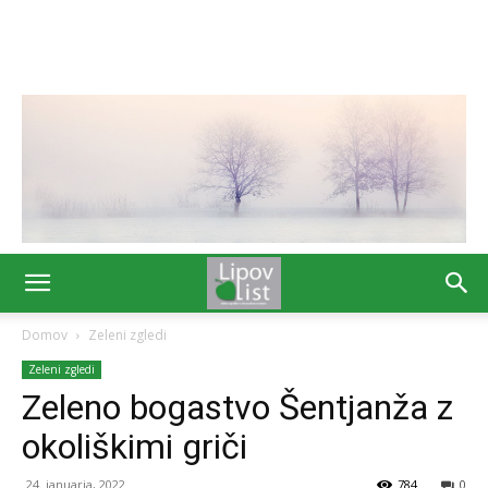
Domov
Zeleni zgledi
Zeleni zgledi
Zeleno bogastvo Šentjanža z
okoliškimi griči
24. januarja, 2022
784
0