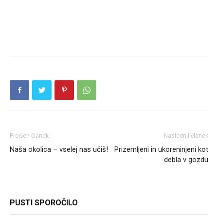
Prejšen članek
Naslednji članek
Naša okolica – vselej nas učiš!
Prizemljeni in ukoreninjeni kot
debla v gozdu
PUSTI SPOROČILO