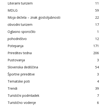
Literarni turizem
11
MDLG
59
Moja dežela – znak gostoljubnosti
22
obvodni turizem
17
Oglasno sporočilo
1
pohodništvo
12
Potepanja
171
Prireditev tedna
206
Pustovanja
3
Slovenska dediščina
54
Športne prireditve
3
Tematske poti
4
Trendi
39
Turistični podmladek
7
Turistično vodenje
6