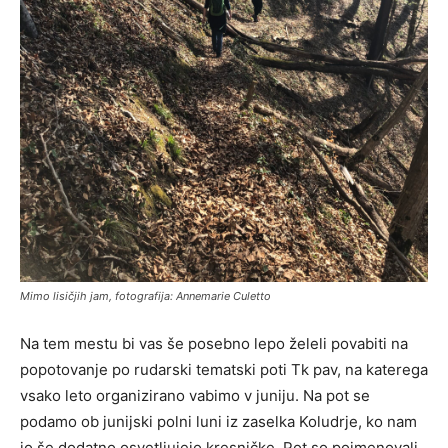
Mimo lisičjih jam, fotografija: Annemarie Culetto
Na tem mestu bi vas še posebno lepo želeli povabiti na
popotovanje po rudarski tematski poti Tk pav, na katerega
vsako leto organizirano vabimo v juniju. Na pot se
podamo ob junijski polni luni iz zaselka Koludrje, ko nam
jo še dodatno osvetljujejo kresničke. Pot so poimenovali