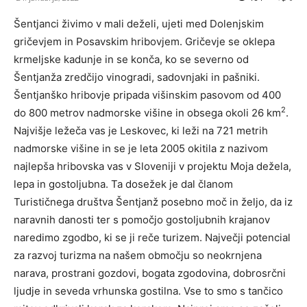
Šentjanci živimo v mali deželi, ujeti med Dolenjskim
gričevjem in Posavskim hribovjem. Gričevje se oklepa
krmeljske kadunje in se konča, ko se severno od
Šentjanža zredčijo vinogradi, sadovnjaki in pašniki.
Šentjanško hribovje pripada višinskim pasovom od 400
2
do 800 metrov nadmorske višine in obsega okoli 26 km
.
Najvišje ležeča vas je Leskovec, ki leži na 721 metrih
nadmorske višine in se je leta 2005 okitila z nazivom
najlepša hribovska vas v Sloveniji v projektu Moja dežela,
lepa in gostoljubna. Ta dosežek je dal članom
Turističnega društva Šentjanž posebno moč in željo, da iz
naravnih danosti ter s pomočjo gostoljubnih krajanov
naredimo zgodbo, ki se ji reče turizem. Največji potencial
za razvoj turizma na našem območju so neokrnjena
narava, prostrani gozdovi, bogata zgodovina, dobrosrčni
ljudje in seveda vrhunska gostilna. Vse to smo s tančico