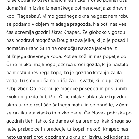
domačini in izvira iz nemškega poimenovanja za dnevni
kop, ‘Tagesbau’. Mimo gozdnega okna na gozdnem robu
se podamo v objem mladega pragozda. Na poti nas ves
čas spremlja gozdni škrat Knapec. Že globoko v gozdu
nas pozdravi mogočna Douglasova jelka, ki jo je posadil
domačin Franc Štirn na območju navoza jalovine iz
bližnjega dnevnega kopa. Pot se zoži in nas popelje do
Črne mlake, majhnega jezerca sredi gozda, ki je nastalo
na mestu dnevnega kopa, ko je gozdno kotanjo zalila
voda. Tu smo običajno priča žabji svatbi, ki jo uprizori
žabji zbor. Ob jezercu je mogoče posedeti in prisluhniti
zvokom gozda. V bližini Črne mlake lahko skozi gozdno
okno uzrete rastišče šotnega mahu in se poučite, v čem
se razlikujeta visoko in nizko barje. Če človek pobrska po
gozdnih tleh, lahko še danes otipa premog, kakršnega so
naše prababice in pradedje tu kopali nekoč. Knapec nas
nato usmeri proti gozdnemu oknu pri izviru, od koder so