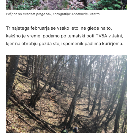
Pešpot po mladem pragozdu, Fotografija: Annemarie Culetto
Trinajstega februarja se vsako leto, ne glede na to,
kakšno je vreme, podamo po tematski poti TV5A v Jatni,
kjer na obrobju gozda stoji spomenik padlima kurirjema.