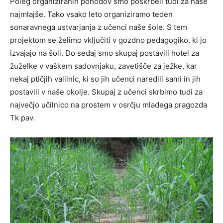
Poleg organiziranih pohodov smo poskrbeli tudi za naše
najmlajše. Tako vsako leto organiziramo teden
sonaravnega ustvarjanja z učenci naše šole. S tem
projektom se želimo vključiti v gozdno pedagogiko, ki jo
izvajajo na šoli. Do sedaj smo skupaj postavili hotel za
žuželke v vaškem sadovnjaku, zavetišče za ježke, kar
nekaj ptičjih valilnic, ki so jih učenci naredili sami in jih
postavili v naše okolje. Skupaj z učenci skrbimo tudi za
največjo učilnico na prostem v osrčju mladega pragozda
Tk pav.