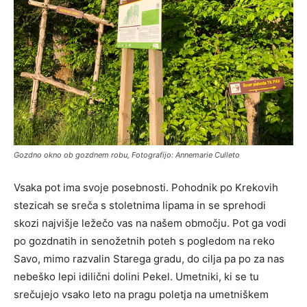
Gozdno okno ob gozdnem robu, Fotografijo: Annemarie Culleto
Vsaka pot ima svoje posebnosti. Pohodnik po Krekovih
stezicah se sreča s stoletnima lipama in se sprehodi
skozi najvišje ležečo vas na našem območju. Pot ga vodi
po gozdnatih in senožetnih poteh s pogledom na reko
Savo, mimo razvalin Starega gradu, do cilja pa po za nas
nebeško lepi idilični dolini Pekel. Umetniki, ki se tu
srečujejo vsako leto na pragu poletja na umetniškem