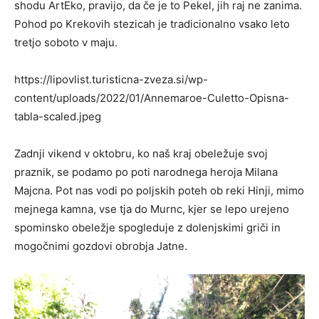
shodu ArtEko, pravijo, da če je to Pekel, jih raj ne zanima.
Pohod po Krekovih stezicah je tradicionalno vsako leto
tretjo soboto v maju.
https://lipovlist.turisticna-zveza.si/wp-
content/uploads/2022/01/Annemaroe-Culetto-Opisna-
tabla-scaled.jpeg
Zadnji vikend v oktobru, ko naš kraj obeležuje svoj
praznik, se podamo po poti narodnega heroja Milana
Majcna. Pot nas vodi po poljskih poteh ob reki Hinji, mimo
mejnega kamna, vse tja do Murnc, kjer se lepo urejeno
spominsko obeležje spogleduje z dolenjskimi griči in
mogočnimi gozdovi obrobja Jatne.