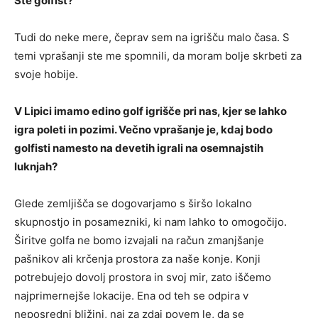
Ste golfist?
Tudi do neke mere, čeprav sem na igrišču malo časa. S
temi vprašanji ste me spomnili, da moram bolje skrbeti za
svoje hobije.
V Lipici imamo edino golf igrišče pri nas, kjer se lahko
igra poleti in pozimi. Večno vprašanje je, kdaj bodo
golfisti namesto na devetih igrali na osemnajstih
luknjah?
Glede zemljišča se dogovarjamo s širšo lokalno
skupnostjo in posamezniki, ki nam lahko to omogočijo.
Širitve golfa ne bomo izvajali na račun zmanjšanje
pašnikov ali krčenja prostora za naše konje. Konji
potrebujejo dovolj prostora in svoj mir, zato iščemo
najprimernejše lokacije. Ena od teh se odpira v
neposredni bližini, naj za zdaj povem le, da se