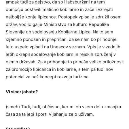
ampak tudi za dejstvo, da so Habsburžani na tem
območju postavili matično kobilarno in začeli vzrejati
najboljše konje lipicance. Postopek vpisa je združil osem
držav, vodilo ga je Ministrstvo za kulturo Republike
Slovenije ob sodelovanju Kobilarne Lipica. Na to sem
izjemno ponosen in prepričan, da se nam bo prihodnje
leto uspelo vpisati na Unescov seznam. Vpis je v zadnjih
letih okrepil sodelovanje kobilarn in rejskih združenj v
osmih državah. Za v prihodnje to prinaša veliko priložnost
za promocijo lipicanca in kobilarne, s tem pa tudi nov
potencial za naš koncept razvoja turizma.
Vi sicer jahate?
(smeh) Tudi, tudi, občasno, ker mi ob vsem delu zmanjka
časa za ta lepi šport. V jahanju zelo uživam.