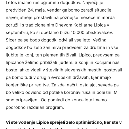
Letos imamo res ogromno dogodkov. Največji je
predviden 24. maja, vendar ga bomo zaradi situacije
najverjetneje prestavili na poznejše mesece in morda
združili s tradicionalnim Dnevom Kobilarne Lipica v
septembru, ko si obetamo blizu 10.000 obiskovalcev.
Sicer pa se bodo dogodki odvijali vse leto. Večina
dogodkov bo zelo zanimiva predvsem za družine in vse
ljubitelje konj, teh plemenitih živali. Lipico, predvsem pa
lipicance želimo približati ljudem. S konji in kočijami nas
boste lahko videli v številnih slovenskih mestih, gostovali
pa bomo tudi v drugih evropskih državah, kjer imajo
konjeniške prireditve. Za zdaj načrti ostajajo, seveda pa
bo veliko odvisno od poteka koronavirusa in bolezni. Mi
smo pripravljeni. Od pomladi do konca leta imamo
podrobno razdelan program.
Vi ste vodenje Lipice sprejeli zelo optimistično, ker ste v