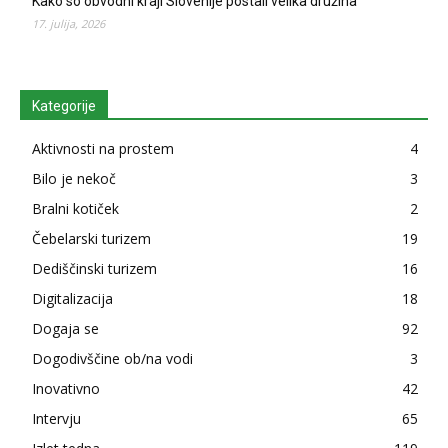
Kako so obvodni kraji Slovenije postali velika družina
17. julija, 2026
Kategorije
Aktivnosti na prostem
4
Bilo je nekoč
3
Bralni kotiček
2
Čebelarski turizem
19
Dediščinski turizem
16
Digitalizacija
18
Dogaja se
92
Dogodivščine ob/na vodi
3
Inovativno
42
Intervju
65