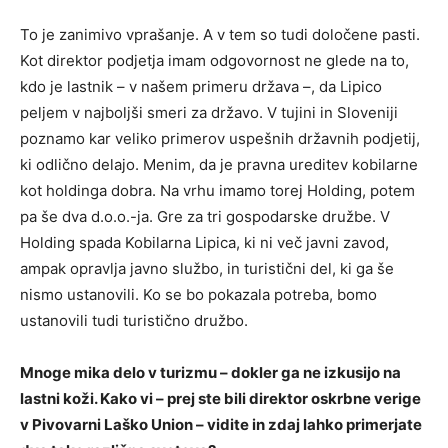
To je zanimivo vprašanje. A v tem so tudi določene pasti.
Kot direktor podjetja imam odgovornost ne glede na to,
kdo je lastnik – v našem primeru država –, da Lipico
peljem v najboljši smeri za državo. V tujini in Sloveniji
poznamo kar veliko primerov uspešnih državnih podjetij,
ki odlično delajo. Menim, da je pravna ureditev kobilarne
kot holdinga dobra. Na vrhu imamo torej Holding, potem
pa še dva d.o.o.-ja. Gre za tri gospodarske družbe. V
Holding spada Kobilarna Lipica, ki ni več javni zavod,
ampak opravlja javno službo, in turistični del, ki ga še
nismo ustanovili. Ko se bo pokazala potreba, bomo
ustanovili tudi turistično družbo.
Mnoge mika delo v turizmu – dokler ga ne izkusijo na
lastni koži. Kako vi – prej ste bili direktor oskrbne verige
v Pivovarni Laško Union – vidite in zdaj lahko primerjate