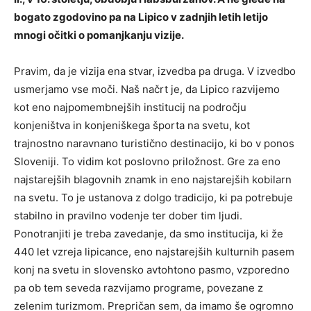
bogato zgodovino pa na Lipico v zadnjih letih letijo
mnogi očitki o pomanjkanju vizije.
Pravim, da je vizija ena stvar, izvedba pa druga. V izvedbo
usmerjamo vse moči. Naš načrt je, da Lipico razvijemo
kot eno najpomembnejših institucij na področju
konjeništva in konjeniškega športa na svetu, kot
trajnostno naravnano turistično destinacijo, ki bo v ponos
Sloveniji. To vidim kot poslovno priložnost. Gre za eno
najstarejših blagovnih znamk in eno najstarejših kobilarn
na svetu. To je ustanova z dolgo tradicijo, ki pa potrebuje
stabilno in pravilno vodenje ter dober tim ljudi.
Ponotranjiti je treba zavedanje, da smo institucija, ki že
440 let vzreja lipicance, eno najstarejših kulturnih pasem
konj na svetu in slovensko avtohtono pasmo, vzporedno
pa ob tem seveda razvijamo programe, povezane z
zelenim turizmom. Prepričan sem, da imamo še ogromno