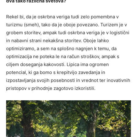
dva tako različna svetova?
Rekel bi, da je oskrbna veriga tudi zelo pomembna v
turizmu (smeh), tako da je oboje povezano. Turizem je v
grobem storitev, ampak tudi oskrbna veriga je v logistični
in nabavni strani nekakšna storitev. Oboje lahko
optimiziramo, a sem na splošno nagnjen k temu, da
optimizacija ne poteka le na račun stroškov, ampak s
ciljem doseganja kakovosti. Lipica ima ogromen
potencial, ki ga bomo s krepitvijo zavedanja in
izpostavljanja svojih posebnosti in vrednot ter inovativnih
pristopov v prihodnje zagotovo izkoristili.