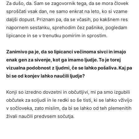
Za dušo, da. Sam se zagovornik tega, da se mora človek
sproščati vsak dan, ne samo enkrat na leto, ko si vzame
daljši dopust. Priznam pa, da se včasih, po kakšnem res
napornem sestanku, sprehodim čez pašnike, pogledam
lipicance in se v trenutku pomirim in sprostim.
Zanimivo pa je, da so lipicanci večinoma sivci in imajo
enak gen za sivenje, kot ga imamo ljudje. To je torej
vizualna podobnost z ljudmi, če se lahko pošaliva. Kaj pa
bi se od konjev lahko naučili ljudje?
Konji so izredno dovzetni in občutljivi, mi pa smo izgubili
občutek za soljudi in le redki so še tisti, ki se lahko vživijo
v sočloveka, zato mislim, da bi se lahko od teh plemenitih
živali naučili predvsem sočutja.