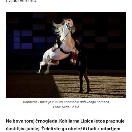
trajala vse leto.
Kobilarna Lipica je kulturni spomenik državnega pomena
Foto: Mitja Božič
Ne bova torej črnogleda. Kobilarna Lipica letos praznuje
častitljivi jubilej. Želeli ste ga obeležiti tudi z odprtjem