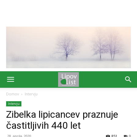
Domov
Intervju
Intervju
Zibelka lipicancev praznuje
častitljivih 440 let
28. aprila, 2020
851
0