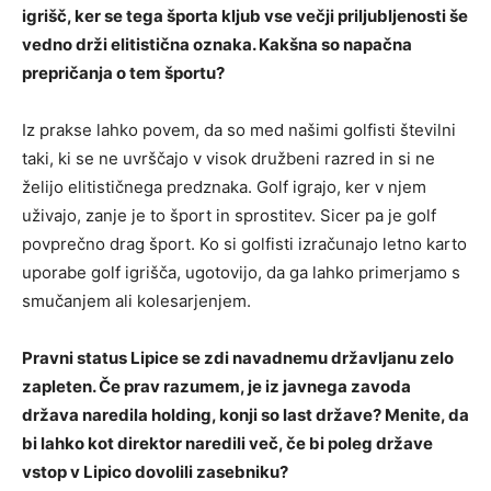
igrišč, ker se tega športa kljub vse večji priljubljenosti še
vedno drži elitistična oznaka. Kakšna so napačna
prepričanja o tem športu?
Iz prakse lahko povem, da so med našimi golfisti številni
taki, ki se ne uvrščajo v visok družbeni razred in si ne
želijo elitističnega predznaka. Golf igrajo, ker v njem
uživajo, zanje je to šport in sprostitev. Sicer pa je golf
povprečno drag šport. Ko si golfisti izračunajo letno karto
uporabe golf igrišča, ugotovijo, da ga lahko primerjamo s
smučanjem ali kolesarjenjem.
Pravni status Lipice se zdi navadnemu državljanu zelo
zapleten. Če prav razumem, je iz javnega zavoda
država naredila holding, konji so last države? Menite, da
bi lahko kot direktor naredili več, če bi poleg države
vstop v Lipico dovolili zasebniku?