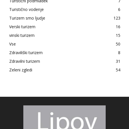
Turistični podmladek
7
Turistično vodenje
6
Turizem smo ljudje
123
Verski turizem
16
vinski turizem
15
Vse
50
Zdraviliški turizem
8
Zdravilni turizem
31
Zeleni zgledi
54