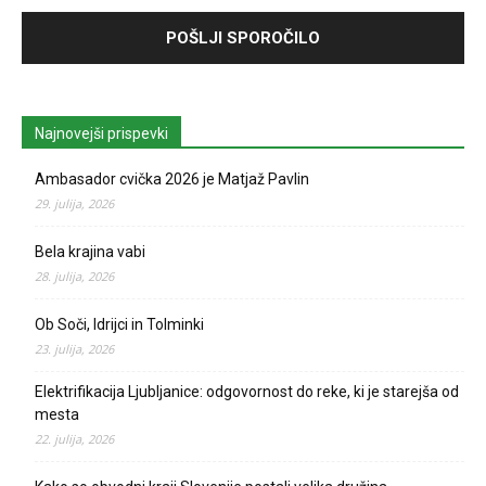
Najnovejši prispevki
Ambasador cvička 2026 je Matjaž Pavlin
29. julija, 2026
Bela krajina vabi
28. julija, 2026
Ob Soči, Idrijci in Tolminki
23. julija, 2026
Elektrifikacija Ljubljanice: odgovornost do reke, ki je starejša od
mesta
22. julija, 2026