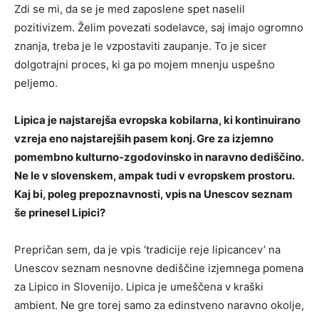
Zdi se mi, da se je med zaposlene spet naselil
pozitivizem. Želim povezati sodelavce, saj imajo ogromno
znanja, treba je le vzpostaviti zaupanje. To je sicer
dolgotrajni proces, ki ga po mojem mnenju uspešno
peljemo.
Lipica je najstarejša evropska kobilarna, ki kontinuirano
vzreja eno najstarejših pasem konj. Gre za izjemno
pomembno kulturno-zgodovinsko in naravno dediščino.
Ne le v slovenskem, ampak tudi v evropskem prostoru.
Kaj bi, poleg prepoznavnosti, vpis na Unescov seznam
še prinesel Lipici?
Prepričan sem, da je vpis ‘tradicije reje lipicancev’ na
Unescov seznam nesnovne dediščine izjemnega pomena
za Lipico in Slovenijo. Lipica je umeščena v kraški
ambient. Ne gre torej samo za edinstveno naravno okolje,