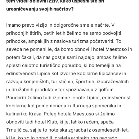
tem videli delovni izziv. Kako uspešni ste pri
uresničevanju svojih načrtov?
Imamo pravo vizijo in dolgoročne smele načrte. V
prihodnjih štirih, petih letih želimo ne samo podvojiti
prihodke, ampak jih z naslova turizma početveriti. To
seveda ne pomeni le, da bomo obnovili hotel Maestoso in
potem čakali, da nas gostje sami najdejo, ampak želimo
splesti celotno turistično ponudbo, ki bo temeljila na
edinstvenosti Lipice kot izvorne kobilarne lipicancev in
razvoju konjeniških, turističnih, športnih, izobraževalnih
in družabnih produktov ter spoznavanju z golfom.
Poudariti želimo tudi izjemne lepote Lipice, edinstvenost
kobilarne kot pomembnega kulturnega spomenika in
kulinariko Krasa. Poleg hotela Maestoso si želimo
obnoviti tudi hotel Klub, ki je, lahko rečem, speča
Trnuljčica, saj je to hotelska zgradba iz osemdesetih let,
ki je, ko so jo zgradili, prejela arhitekturno nagrado.