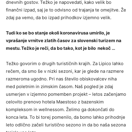
dnevnih gostov. Težko je napovedati, kako velik bo
finančni izpad, saj je to odvisno od trajanja te omejitve. Že
zdaj pa vemo, da bo izpad prihodkov izjemno velik.
Tudi ko se bo stanje okoli koronavirusa umirilo, je
vprašanje vrnitve zlatih časov za slovenski turizem na
mestu. Težko je reči, da bo tako, kot je bilo nekoč …
Težko govorim o drugih turističnih krajih. Za Lipico lahko
rečem, da smo še v nizki sezoni, kar je glede na razmere
razmeroma ugodno. Pri nas število obiskovalcev niha
med poletnim in zimskim časom. Naš pogled je zdaj
usmerjen v izjemno pomemben projekt – letos začenjamo
celovito prenovo hotela Maestoso z bazenskim
kompleksom in wellnessom. Želimo ga dokončati do
konca leta. To bi torej pomenilo, da bomo lahko prihodnje
leto odlično začeli turistično sezono in da bo naša sezona