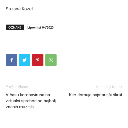
Suzana Kozel
OZNAKE
Lipov list 04/2020
Prejšen članek
Naslednji članek
V času koronavirusa na
Kjer domuje najstarejši škrat
virtualni sprehod po najbolj
znanih muzejih