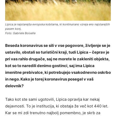
Lipica je najstarejša evropska kobilarna, ki kontinuirano vzreja eno najstarejših
pasem konj.
Foto: Gabriele Boiselle
Beseda koronavirus se sili v vse pogovore, življenje se je
ustavilo, obstali so turistični kraji, tudi Lipica – čeprav je
pri vas rahlo drugače, saj ne morete le zakleniti objekta,
kot so to naredili denimo gostinci, saj ima Lipica
imenitne prebivalce, ki potrebujejo vsakodnevno oskrbo
in nego. Kako je torej koronavirus posegel v vaš
delovnik?
Tako kot ste sami ugotovili, Lipica opravlja kar nekaj
dejavnosti. To je institucija, ki obstaja že več kot 440 let.
Kar se mi zdi trenutno najbolj pomembno, je skrb za