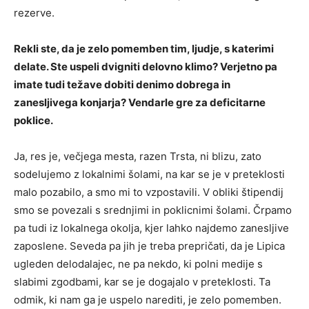
rezerve.
Rekli ste, da je zelo pomemben tim, ljudje, s katerimi
delate. Ste uspeli dvigniti delovno klimo? Verjetno pa
imate tudi težave dobiti denimo dobrega in
zanesljivega konjarja? Vendarle gre za deficitarne
poklice.
Ja, res je, večjega mesta, razen Trsta, ni blizu, zato
sodelujemo z lokalnimi šolami, na kar se je v preteklosti
malo pozabilo, a smo mi to vzpostavili. V obliki štipendij
smo se povezali s srednjimi in poklicnimi šolami. Črpamo
pa tudi iz lokalnega okolja, kjer lahko najdemo zanesljive
zaposlene. Seveda pa jih je treba prepričati, da je Lipica
ugleden delodalajec, ne pa nekdo, ki polni medije s
slabimi zgodbami, kar se je dogajalo v preteklosti. Ta
odmik, ki nam ga je uspelo narediti, je zelo pomemben.