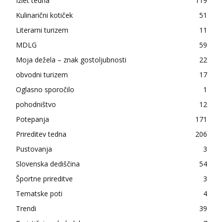
Izlet tedna
119
Kulinarični kotiček
51
Literarni turizem
11
MDLG
59
Moja dežela – znak gostoljubnosti
22
obvodni turizem
17
Oglasno sporočilo
1
pohodništvo
12
Potepanja
171
Prireditev tedna
206
Pustovanja
3
Slovenska dediščina
54
Športne prireditve
3
Tematske poti
4
Trendi
39