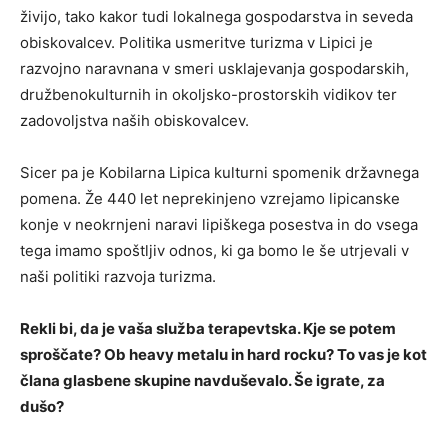
živijo, tako kakor tudi lokalnega gospodarstva in seveda
obiskovalcev. Politika usmeritve turizma v Lipici je
razvojno naravnana v smeri usklajevanja gospodarskih,
družbenokulturnih in okoljsko-prostorskih vidikov ter
zadovoljstva naših obiskovalcev.
Sicer pa je Kobilarna Lipica kulturni spomenik državnega
pomena. Že 440 let neprekinjeno vzrejamo lipicanske
konje v neokrnjeni naravi lipiškega posestva in do vsega
tega imamo spoštljiv odnos, ki ga bomo le še utrjevali v
naši politiki razvoja turizma.
Rekli bi, da je vaša služba terapevtska. Kje se potem
sproščate? Ob heavy metalu in hard rocku? To vas je kot
člana glasbene skupine navduševalo. Še igrate, za
dušo?