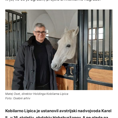
Matej Oset, direktor Holdinga Kobilarna Lipica
Foto: Osebni arhiv
Kobilarno Lipica je ustanovil avstrijski nadvojvoda Karel
II., v 16. stoletju, obdobju Habsburžanov. A ne glede na