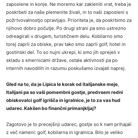
zaposlene in konje. Ne moremo kar zakleniti vrat, treba je
poskrbeti za naše plemenite živali, in to naši zaposleni s
požrtvovalnostjo opravljajo. Prioriteta je, da poskrbimo za
njihovo dobro počutje. Po drugi strani pa smo ustrezno
odreagirali v drugem, turističnem delu. Kobilarno smo
torej zaprli za obiske, prav tako smo zaprli golf, hotel in
gostinski del. To so nujni ukrepi, ki smo jih sprejeli v
skladu s smernicami države, ostale aktivnosti pa po
internih navodilih in razumu poskušamo izvajati naprej.
Gled na to, da je Lipica le korak od italijanske meje,
Italijani pa so vaši pomembni gostje, predvsem redni
obiskovalci golf igrišča in igralnice, je to za vas hud
udarec. Kakšen bo finančni primanjkljaj?
Zagotovo je to precejšnji udarec, gostje so k nam prihajali
z več nameni: golf, kobilarna in igralnica. Bilo je veliko