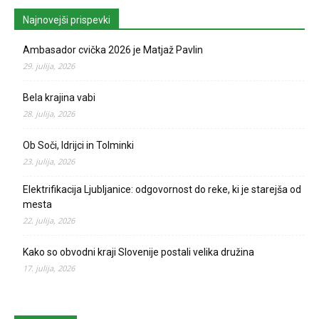
Najnovejši prispevki
Ambasador cvička 2026 je Matjaž Pavlin
29. julija, 2026
Bela krajina vabi
28. julija, 2026
Ob Soči, Idrijci in Tolminki
23. julija, 2026
Elektrifikacija Ljubljanice: odgovornost do reke, ki je starejša od
mesta
22. julija, 2026
Kako so obvodni kraji Slovenije postali velika družina
17. julija, 2026