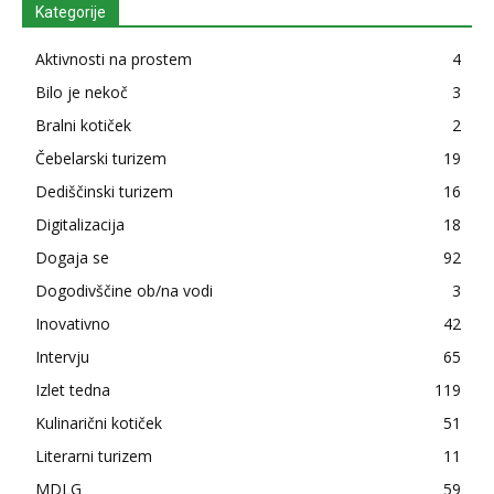
Kategorije
Aktivnosti na prostem
4
Bilo je nekoč
3
Bralni kotiček
2
Čebelarski turizem
19
Dediščinski turizem
16
Digitalizacija
18
Dogaja se
92
Dogodivščine ob/na vodi
3
Inovativno
42
Intervju
65
Izlet tedna
119
Kulinarični kotiček
51
Literarni turizem
11
MDLG
59