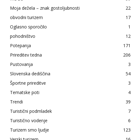
Moja dežela – znak gostoljubnosti
22
obvodni turizem
17
Oglasno sporočilo
1
pohodništvo
12
Potepanja
171
Prireditev tedna
206
Pustovanja
3
Slovenska dediščina
54
Športne prireditve
3
Tematske poti
4
Trendi
39
Turistični podmladek
7
Turistično vodenje
6
Turizem smo ljudje
123
Verski turizem
16