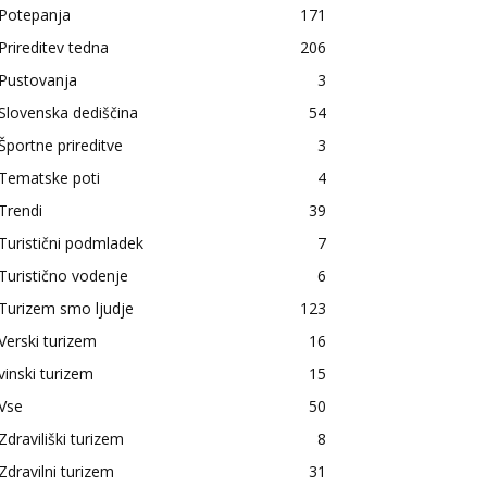
Potepanja
171
Prireditev tedna
206
Pustovanja
3
Slovenska dediščina
54
Športne prireditve
3
Tematske poti
4
Trendi
39
Turistični podmladek
7
Turistično vodenje
6
Turizem smo ljudje
123
Verski turizem
16
vinski turizem
15
Vse
50
Zdraviliški turizem
8
Zdravilni turizem
31