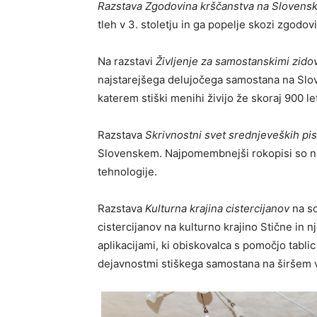
Razstava
Zgodovina krščanstva na Slovens
tleh v 3. stoletju in ga popelje skozi zgodov
Na razstavi
Življenje za samostanskimi zido
najstarejšega delujočega samostana na Sloven
katerem stiški menihi živijo že skoraj 900 le
Razstava
Skrivnostni svet srednjeveških pis
Slovenskem. Najpomembnejši rokopisi so na
tehnologije.
Razstava
Kulturna krajina cistercijanov
na so
cistercijanov na kulturno krajino Stične in
aplikacijami, ki obiskovalca s pomočjo tabl
dejavnostmi stiškega samostana na širšem