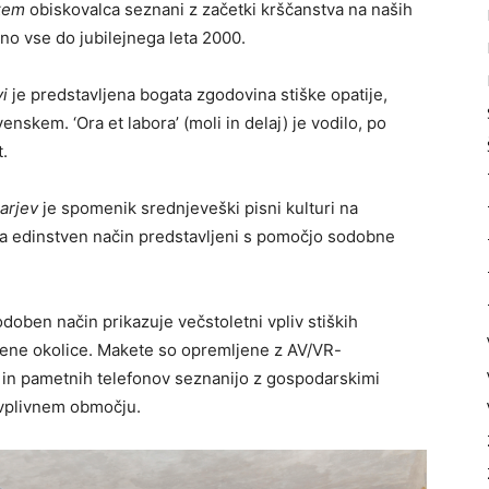
kem
obiskovalca seznani z začetki krščanstva na naših
ino vse do jubilejnega leta 2000.
vi
je predstavljena bogata zgodovina stiške opatije,
skem. ‘Ora et labora’ (moli in delaj) je vodilo, po
t.
arjev
je spomenik srednjeveški pisni kulturi na
 edinstven način predstavljeni s pomočjo sodobne
doben način prikazuje večstoletni vpliv stiških
 njene okolice. Makete so opremljene z AV/VR-
ic in pametnih telefonov seznanijo z gospodarskimi
 vplivnem območju.