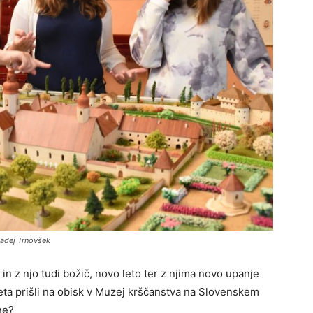
Tadej Trnovšek
in z njo tudi božič, novo leto ter z njima novo upanje
leta prišli na obisk v Muzej krščanstva na Slovenskem
ne?