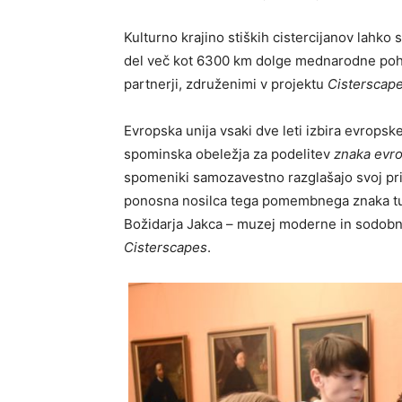
Kulturno krajino stiških cistercijanov lahko
del več kot 6300 km dolge mednarodne pohod
partnerji, združenimi v projektu
Cisterscape
Evropska unija vsaki dve leti izbira evropsk
spominska obeležja za podelitev
znaka evr
spomeniki samozavestno razglašajo svoj pris
ponosna nosilca tega pomembnega znaka tud
Božidarja Jakca – muzej moderne in sodobne
Cisterscapes
.