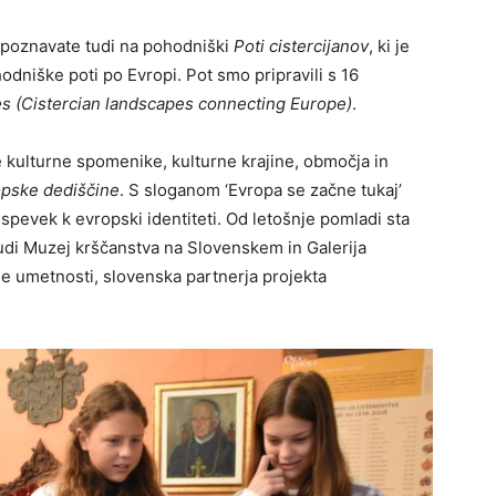
 spoznavate tudi na pohodniški
Poti cistercijanov
, ki je
niške poti po Evropi. Pot smo pripravili s 16
s (Cistercian landscapes connecting Europe)
.
e kulturne spomenike, kulturne krajine, območja in
opske dediščine
. S sloganom ‘Evropa se začne tukaj’
pevek k evropski identiteti. Od letošnje pomladi sta
i Muzej krščanstva na Slovenskem in Galerija
 umetnosti, slovenska partnerja projekta