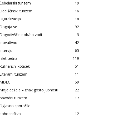
Čebelarski turizem
19
Dediščinski turizem
16
Digitalizacija
18
Dogaja se
92
Dogodivščine ob/na vodi
3
Inovativno
42
Intervju
65
Izlet tedna
119
Kulinarični kotiček
51
Literarni turizem
11
MDLG
59
Moja dežela – znak gostoljubnosti
22
obvodni turizem
17
Oglasno sporočilo
1
pohodništvo
12