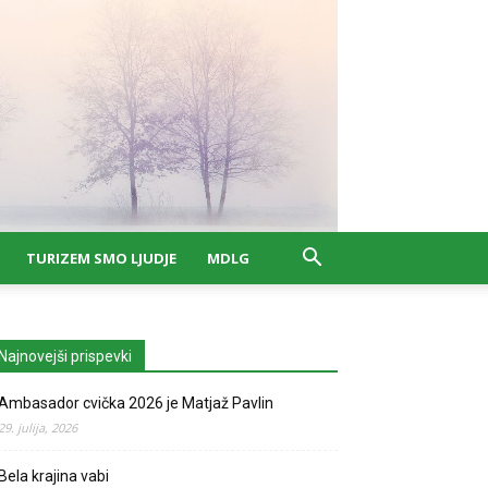
TURIZEM SMO LJUDJE
MDLG
Najnovejši prispevki
Ambasador cvička 2026 je Matjaž Pavlin
29. julija, 2026
Bela krajina vabi