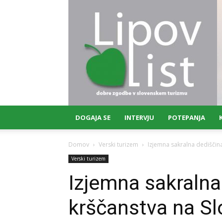
Lipov
list
DOGAJA SE
INTERVJU
POTEPANJA
Domov
Verski turizem
Izjemna sakralna dediščin
Verski turizem
Izjemna sakralna
krščanstva na S