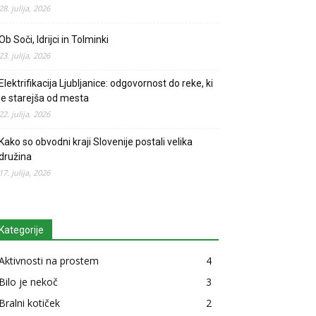
28. julija, 2026
Ob Soči, Idrijci in Tolminki
23. julija, 2026
Elektrifikacija Ljubljanice: odgovornost do reke, ki
je starejša od mesta
22. julija, 2026
Kako so obvodni kraji Slovenije postali velika
družina
17. julija, 2026
Kategorije
Aktivnosti na prostem
4
Bilo je nekoč
3
Bralni kotiček
2