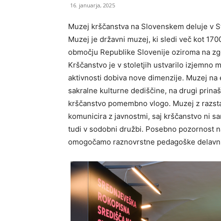
16. januarja, 2025
Muzej krščanstva na Slovenskem deluje v Sti
Muzej je državni muzej, ki sledi več kot 17
območju Republike Slovenije oziroma na z
Krščanstvo je v stoletjih ustvarilo izjemno 
aktivnosti dobiva nove dimenzije. Muzej na e
sakralne kulturne dediščine, na drugi prinaš
krščanstvo pomembno vlogo. Muzej z razstava
komunicira z javnostmi, saj krščanstvo ni 
tudi v sodobni družbi. Posebno pozornost 
omogočamo raznovrstne pedagoške delavn