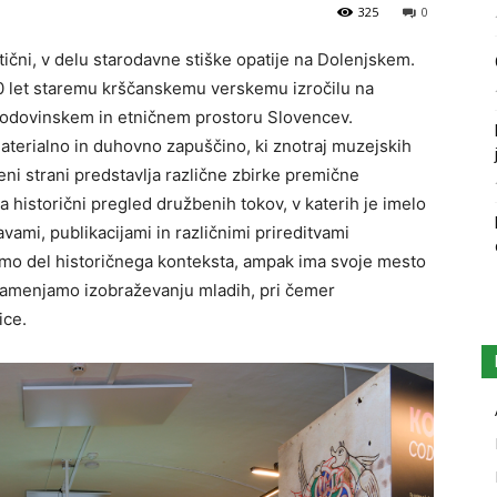
325
0
čni, v delu starodavne stiške opatije na Dolenjskem.
00 let staremu krščanskemu verskemu izročilu na
godovinskem in etničnem prostoru Slovencev.
materialno in duhovno zapuščino, ki znotraj muzejskih
ni strani predstavlja različne zbirke premične
a historični pregled družbenih tokov, v katerih je imelo
mi, publikacijami in različnimi prireditvami
samo del historičnega konteksta, ampak ima svoje mesto
namenjamo izobraževanju mladih, pri čemer
ice.