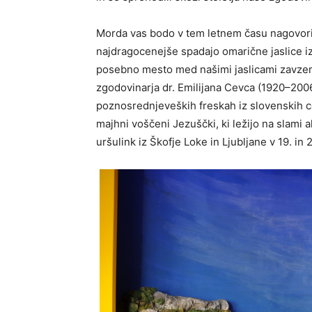
Morda vas bodo v tem letnem času nagovoril
najdragocenejše spadajo omarične jaslice iz
posebno mesto med našimi jaslicami zavze
zgodovinarja dr. Emilijana Cevca (1920–2006)
poznosrednjeveških freskah iz slovenskih c
majhni voščeni Jezuščki, ki ležijo na slami al
uršulink iz Škofje Loke in Ljubljane v 19. in 2