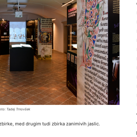
Foto: Tadej Trnovšek
 zbirke, med drugim tudi zbirka zanimivih jaslic.