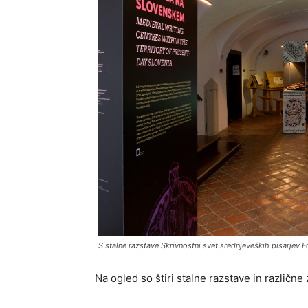
S stalne razstave Skrivnostni svet srednjeveških pisarjev 
Na ogled so štiri stalne razstave in različne