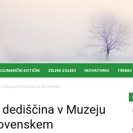
KULINARIČNI KOTIČEK
ZELENI ZGLEDI
INOVATIVNO
TRENDI
a v Muzeju krščanstva na Slovenskem
 dediščina v Muzeju
lovenskem