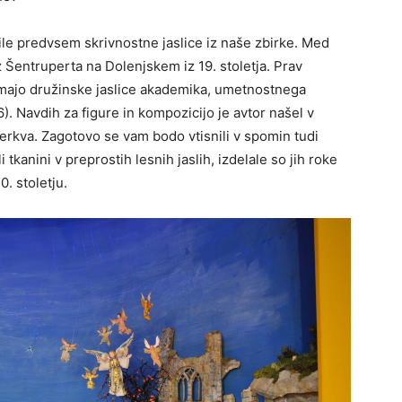
e predvsem skrivnostne jaslice iz naše zbirke. Med
 Šentruperta na Dolenjskem iz 19. stoletja. Prav
majo družinske jaslice akademika, umetnostnega
. Navdih za figure in kompozicijo je avtor našel v
erkva. Zagotovo se vam bodo vtisnili v spomin tudi
i tkanini v preprostih lesnih jaslih, izdelale so jih roke
0. stoletju.