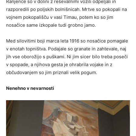
Ranjence so v dolini z reševalnimi vozili odpeljali in
razporedili po poljskih bolnišnicah. Mrtve so pokopali na
vojnem pokopališču v vasi Timau, potem ko so jim
nosačice same izkopale tudi grobno jamo.
Med silovitimi boji marca leta 1916 so nosačice pomagale
v enotah topništva. Podajale so granate in zahtevale, naj
jih vse oborožijo s puškami. Ni jim sicer bilo treba poseči
v spopade, a njihova gesta je ohrabrila vojake in z
občudovanjem so jim priznali velik pogum.
Nenehno v nevarnosti