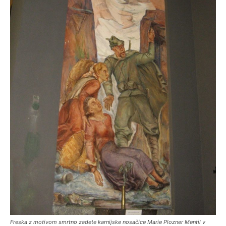
Freska z motivom smrtno zadete karnijske nosačice Marie Plozner Mentil v