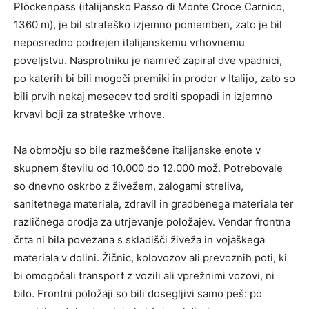
Plöckenpass (italijansko Passo di Monte Croce Carnico,
1360 m), je bil strateško izjemno pomemben, zato je bil
neposredno podrejen italijanskemu vrhovnemu
poveljstvu. Nasprotniku je namreč zapiral dve vpadnici,
po katerih bi bili mogoči premiki in prodor v Italijo, zato so
bili prvih nekaj mesecev tod srditi spopadi in izjemno
krvavi boji za strateške vrhove.
Na območju so bile razmeščene italijanske enote v
skupnem številu od 10.000 do 12.000 mož. Potrebovale
so dnevno oskrbo z živežem, zalogami streliva,
sanitetnega materiala, zdravil in gradbenega materiala ter
različnega orodja za utrjevanje položajev. Vendar frontna
črta ni bila povezana s skladišči živeža in vojaškega
materiala v dolini. Žičnic, kolovozov ali prevoznih poti, ki
bi omogočali transport z vozili ali vprežnimi vozovi, ni
bilo. Frontni položaji so bili dosegljivi samo peš: po