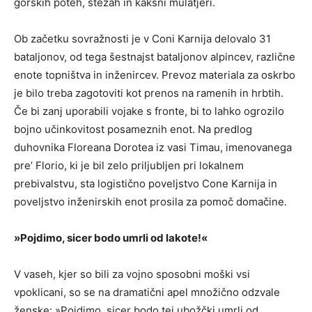
gorskih poteh, stezah in kakšni mulatjeri.
Ob začetku sovražnosti je v Coni Karnija delovalo 31
bataljonov, od tega šestnajst bataljonov alpincev, različne
enote topništva in inženircev. Prevoz materiala za oskrbo
je bilo treba zagotoviti kot prenos na ramenih in hrbtih.
Če bi zanj uporabili vojake s fronte, bi to lahko ogrozilo
bojno učinkovitost posameznih enot. Na predlog
duhovnika Floreana Dorotea iz vasi Timau, imenovanega
pre’ Florio, ki je bil zelo priljubljen pri lokalnem
prebivalstvu, sta logistično poveljstvo Cone Karnija in
poveljstvo inženirskih enot prosila za pomoč domačine.
»Pojdimo, sicer bodo umrli od lakote!«
V vaseh, kjer so bili za vojno sposobni moški vsi
vpoklicani, so se na dramatični apel množično odzvale
ženske: »Pojdimo, sicer bodo tej ubožčki umrli od