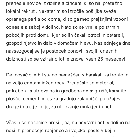
prenesle novice iz doline alpincem, ki so bili pretežno
lokalni rekruti. Nekaterim so izročile pošiljke sveže
opranega perila od doma, ki so ga med prejšnjimi vzponi
odnesle s seboj v dolino. Nato so se vrnile po strmih
pobočjih proti domu, kjer so jih čakali otroci in ostareli,
gospodinjstvo in delo v domačem hlevu. Naslednjega dne
navsezgodaj se je postopek ponovil: svojih dnevnih
dolžnosti so se vztrajno lotile znova, vseh 26 mesecev!
Del nosačic je bil stalno nameščen v barakah za fronto in
na voljo enotam inženircev. Prenašale so material,
potreben za utrjevalna in gradbena dela: grušč, kamnite
plošče, cement in les za gradnjo zaklonišč, položajev
druge in tretje linije, za utrjevanje mulatjer in poti.
Včasih so nosačice prosili, naj na povratni poti v dolino na
nosilih prenesejo ranjence ali vojake, padle v bojih.