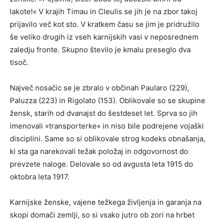
lakote!« V krajih Timau in Cleulis se jih je na zbor takoj
prijavilo več kot sto. V kratkem času se jim je pridružilo
še veliko drugih iz vseh karnijskih vasi v neposrednem
zaledju fronte. Skupno število je kmalu preseglo dva
tisoč.
Največ nosačic se je zbralo v občinah Paularo (229),
Paluzza (223) in Rigolato (153). Oblikovale so se skupine
žensk, starih od dvanajst do šestdeset let. Sprva so jih
imenovali »transporterke« in niso bile podrejene vojaški
disciplini. Same so si oblikovale strog kodeks obnašanja,
ki sta ga narekovali težak položaj in odgovornost do
prevzete naloge. Delovale so od avgusta leta 1915 do
oktobra leta 1917.
Karnijske ženske, vajene težkega življenja in garanja na
skopi domači zemlji, so si vsako jutro ob zori na hrbet