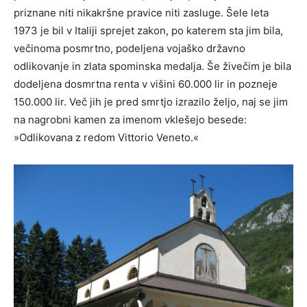
priznane niti nikakršne pravice niti zasluge. Šele leta
1973 je bil v Italiji sprejet zakon, po katerem sta jim bila,
večinoma posmrtno, podeljena vojaško državno
odlikovanje in zlata spominska medalja. Še živečim je bila
dodeljena dosmrtna renta v višini 60.000 lir in pozneje
150.000 lir. Več jih je pred smrtjo izrazilo željo, naj se jim
na nagrobni kamen za imenom vklešejo besede:
»Odlikovana z redom Vittorio Veneto.«