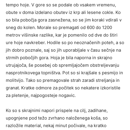
tempo hoje. V gore so se podale ob vsakem vremenu,
obute v doma izdelano obutev iz krp ali lesene cokle. Ko
so bila pobočja gora zasnežena, so se jim koraki vdirali v
sneg do kolen. Morale so premagati od 600 do 1200
metrov višinske razlike, kar je pomenilo od dve do štiri
ure hoje navkreber. Hodile so po neoznačenih poteh, a so
jih dobro poznale, saj so jih uporabljale v času sečnje na
strmih pobočjih gora. Hoja je bila naporna in skrajno
utrujajoča, še posebej ob spremljajočem obstreljevanju
nasprotnikovega topništva. Pot so si krajšale s pesmijo in
molitvijo. Tako so premagovale strah zaradi streljanja in
granat. Kratke odmore za počitek so nekatere izkoristile
za pletenje, najpogosteje nogavic.
Ko so s skrajnimi napori prispele na cilj, zadihane,
upognjene pod težo zvrhano naloženega koša, so
razložile material, nekaj minut počivale, na kratko