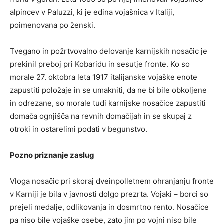
alpincev v Paluzzi, ki je edina vojašnica v Italiji,
poimenovana po ženski.
Tvegano in požrtvovalno delovanje karnijskih nosačic je
prekinil preboj pri Kobaridu in sesutje fronte. Ko so
morale 27. oktobra leta 1917 italijanske vojaške enote
zapustiti položaje in se umakniti, da ne bi bile obkoljene
in odrezane, so morale tudi karnijske nosačice zapustiti
domača ognjišča na revnih domačijah in se skupaj z
otroki in ostarelimi podati v begunstvo.
Pozno priznanje zaslug
Vloga nosačic pri skoraj dveinpolletnem ohranjanju fronte
v Karniji je bila v javnosti dolgo prezrta. Vojaki – borci so
prejeli medalje, odlikovanja in dosmrtno rento. Nosačice
pa niso bile vojaške osebe, zato jim po vojni niso bile