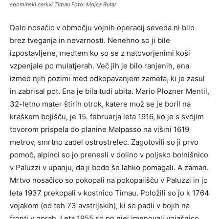
spominski cerkvi Timau Foto: Mojca Rutar
Delo nosačic v območju vojnih operacij seveda ni bilo
brez tveganja in nevarnosti. Nenehno so ji bile
izpostavljene, medtem ko so se z natovorjenimi koši
vzpenjale po mulatjerah. Več jih je bilo ranjenih, ena
izmed njih pozimi med odkopavanjem zameta, ki je zasul
in zabrisal pot. Ena je bila tudi ubita. Mario Plozner Mentil,
32-letno mater štirih otrok, katere mož se je boril na
kraškem bojišču, je 15. februarja leta 1916, ko je s svojim
tovorom prispela do planine Malpasso na višini 1619
metrov, smrtno zadel ostrostrelec. Zagotovili so ji prvo
pomoč, alpinci so jo prenesli v dolino v poljsko bolnišnico
v Paluzzi v upanju, da ji bodo še lahko pomagali. A zaman.
Mrtvo nosačico so pokopali na pokopališču v Paluzzi in jo
leta 1937 prekopali v kostnico Timau. Položili so jo k 1764
vojakom (od teh 73 avstrijskih), ki so padli v bojih na
fronti v gorah. Leta 1955 so po njej imenovali vojašnico