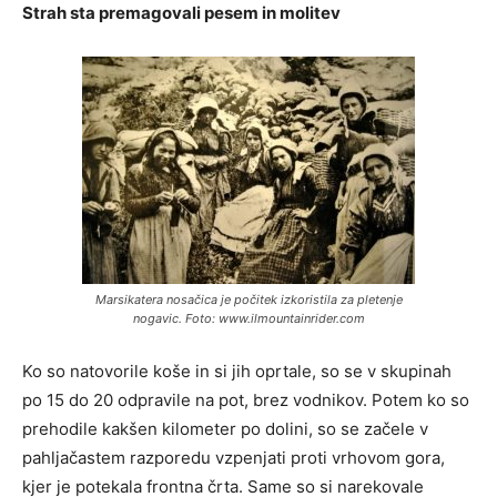
Strah sta premagovali pesem in molitev
Marsikatera nosačica je počitek izkoristila za pletenje
nogavic. Foto: www.ilmountainrider.com
Ko so natovorile koše in si jih oprtale, so se v skupinah
po 15 do 20 odpravile na pot, brez vodnikov. Potem ko so
prehodile kakšen kilometer po dolini, so se začele v
pahljačastem razporedu vzpenjati proti vrhovom gora,
kjer je potekala frontna črta. Same so si narekovale