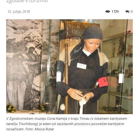
Zgodbe v turizmu
12. julija, 2018
1729
0
V Zgodovinskem muzeju Cona Karnija v kraju Timau (v lokalnem karnijskem
narečju Tischlbong) je eden od razstavnih prostorov posvečen karnijskim
nosačicam. Foto: Mojca Rutar