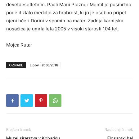
devetdesetletnim. Padli Marii Plozner Mentil je posmrtno
podelil zlato medaljo za hrabrost, ki jo je osebno pripel
njeni hčeri Dorini v spomin na mater. Zadnja karnijska
nosačica je umrla leta 2005 v visoki starosti 104 let.
Mojca Rutar
OZNAKE
Lipov list 06/2018
Prejšen članek
Naslednji članek
Muzej sirarstva v Kobaridu
Flosarski bal