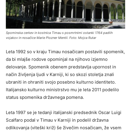
Spominska cerkev in kostnica Timau s posmrtnimi ostanki 1764 padlih
vojakov in nosačice Marie Plozner Mentil. Foto: Mojca Rutar
Leta 1992 so v kraju Timau nosačicam postavili spomenik,
da bi mlajše rodove opominjal na njihovo izjemno
delovanje. Spomenik obenem predstavlja upornost in
način življenja ljudi v Karniji, ki so skozi stoletja znali
ubraniti in ohraniti svojo posebno kulturno identiteto.
Italijansko kulturno ministrstvo mu je leta 2011 podelilo
status spomenika državnega pomena.
Leta 1997 se je tedanji italijanski predsednik Oscar Luigi
Scalfaro podal v Timau v Karniji in podelil državna
odlikovanja (viteški križ) še živečim nosačicam, že vsem