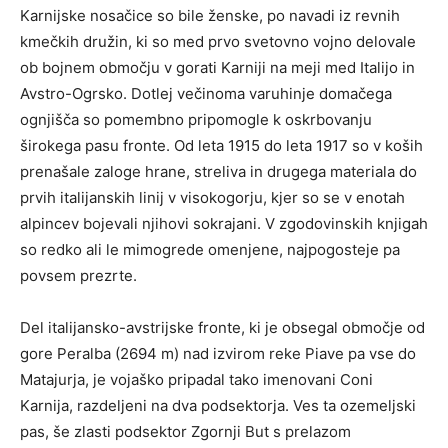
Karnijske nosačice so bile ženske, po navadi iz revnih
kmečkih družin, ki so med prvo svetovno vojno delovale
ob bojnem območju v gorati Karniji na meji med Italijo in
Avstro-Ogrsko. Dotlej večinoma varuhinje domačega
ognjišča so pomembno pripomogle k oskrbovanju
širokega pasu fronte. Od leta 1915 do leta 1917 so v koših
prenašale zaloge hrane, streliva in drugega materiala do
prvih italijanskih linij v visokogorju, kjer so se v enotah
alpincev bojevali njihovi sokrajani. V zgodovinskih knjigah
so redko ali le mimogrede omenjene, najpogosteje pa
povsem prezrte.
Del italijansko-avstrijske fronte, ki je obsegal območje od
gore Peralba (2694 m) nad izvirom reke Piave pa vse do
Matajurja, je vojaško pripadal tako imenovani Coni
Karnija, razdeljeni na dva podsektorja. Ves ta ozemeljski
pas, še zlasti podsektor Zgornji But s prelazom