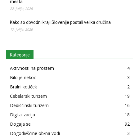
mesta
22. julija, 2026
Kako so obvodni kraji Slovenije postali velika družina
17. julija, 2026
Kategorije
Aktivnosti na prostem
4
Bilo je nekoč
3
Bralni kotiček
2
Čebelarski turizem
19
Dediščinski turizem
16
Digitalizacija
18
Dogaja se
92
Dogodivščine ob/na vodi
3