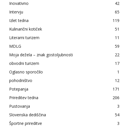
Inovativno
42
Intervju
65
Izlet tedna
119
Kulinarični kotiček
51
Literarni turizem
11
MDLG
59
Moja dežela – znak gostoljubnosti
22
obvodni turizem
17
Oglasno sporočilo
1
pohodništvo
12
Potepanja
171
Prireditev tedna
206
Pustovanja
3
Slovenska dediščina
54
Športne prireditve
3