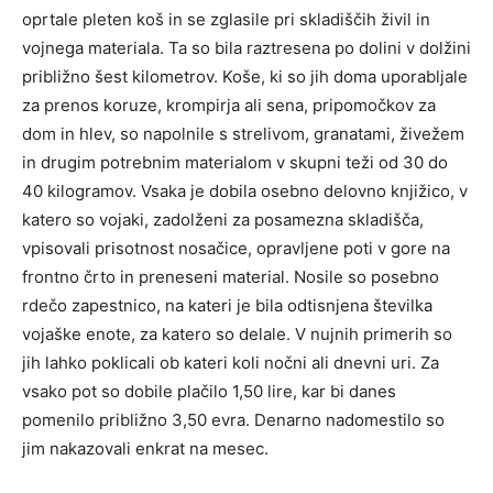
oprtale pleten koš in se zglasile pri skladiščih živil in
vojnega materiala. Ta so bila raztresena po dolini v dolžini
približno šest kilometrov. Koše, ki so jih doma uporabljale
za prenos koruze, krompirja ali sena, pripomočkov za
dom in hlev, so napolnile s strelivom, granatami, živežem
in drugim potrebnim materialom v skupni teži od 30 do
40 kilogramov. Vsaka je dobila osebno delovno knjižico, v
katero so vojaki, zadolženi za posamezna skladišča,
vpisovali prisotnost nosačice, opravljene poti v gore na
frontno črto in preneseni material. Nosile so posebno
rdečo zapestnico, na kateri je bila odtisnjena številka
vojaške enote, za katero so delale. V nujnih primerih so
jih lahko poklicali ob kateri koli nočni ali dnevni uri. Za
vsako pot so dobile plačilo 1,50 lire, kar bi danes
pomenilo približno 3,50 evra. Denarno nadomestilo so
jim nakazovali enkrat na mesec.