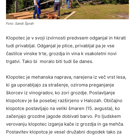
Foto: Sandi Šprah
Klopotec je v svoji izvirnosti predvsem odganjal in hkrati
tudi privabljal. Odganjal je ptice, privabljal pa je vse
častilce vinske trte, grozdja in vina k vsakoletni novi
trgatvi. Tako bi moralo biti tudi še danes.
Klopotec je mehanska naprava, narejena iz več vrst lesa,
ki ga uporabljajo za strašenje, oziroma preganjanje
škorcev iz vinogradov, ko zori grozdje. Postavljanje
klopotcev je še posebej razširjeno v Halozah. Običajno
klopotce postavljajo na veliki šmaren (15. avgusta), ko
začenjajo grozdne jagode dobivati barvo. Po ljudskem
verovanju klopotec izganja kače iz grozdja in ga mehča.
Postavitev klopotca je vesel družabni dogodek tako za