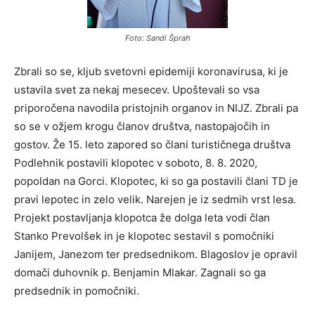
Foto: Sandi Šprah
Zbrali so se, kljub svetovni epidemiji koronavirusa, ki je
ustavila svet za nekaj mesecev. Upoštevali so vsa
priporočena navodila pristojnih organov in NIJZ. Zbrali pa
so se v ožjem krogu članov društva, nastopajočih in
gostov. Že 15. leto zapored so člani turističnega društva
Podlehnik postavili klopotec v soboto, 8. 8. 2020,
popoldan na Gorci. Klopotec, ki so ga postavili člani TD je
pravi lepotec in zelo velik. Narejen je iz sedmih vrst lesa.
Projekt postavljanja klopotca že dolga leta vodi član
Stanko Prevolšek in je klopotec sestavil s pomočniki
Janijem, Janezom ter predsednikom. Blagoslov je opravil
domači duhovnik p. Benjamin Mlakar. Zagnali so ga
predsednik in pomočniki.