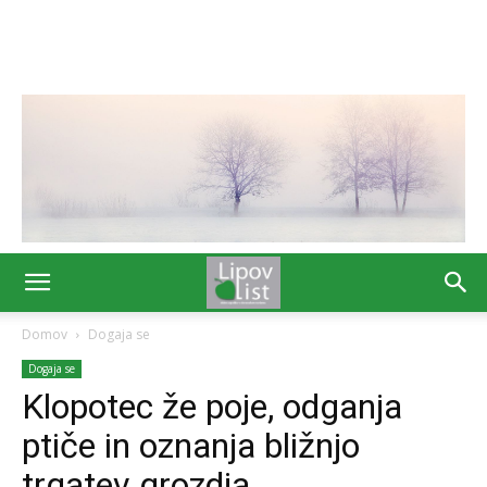
Domov
Dogaja se
Dogaja se
Klopotec že poje, odganja
ptiče in oznanja bližnjo
trgatev grozdja