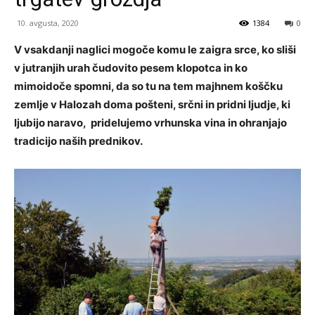
10. avgusta, 2020
1384
0
V vsakdanji naglici mogoče komu le zaigra srce, ko sliši
v jutranjih urah čudovito pesem klopotca in ko
mimoidoče spomni, da so tu na tem majhnem koščku
zemlje v Halozah doma pošteni, srčni in pridni ljudje, ki
ljubijo naravo, pridelujemo vrhunska vina in ohranjajo
tradicijo naših prednikov.