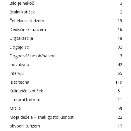
Bilo je nekoč
3
Bralni kotiček
2
Čebelarski turizem
19
Dediščinski turizem
16
Digitalizacija
18
Dogaja se
92
Dogodivščine ob/na vodi
3
Inovativno
42
Intervju
65
Izlet tedna
119
Kulinarični kotiček
51
Literarni turizem
11
MDLG
59
Moja dežela – znak gostoljubnosti
22
obvodni turizem
17