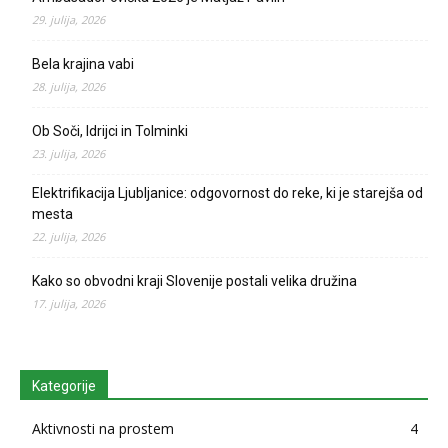
29. julija, 2026
Bela krajina vabi
28. julija, 2026
Ob Soči, Idrijci in Tolminki
23. julija, 2026
Elektrifikacija Ljubljanice: odgovornost do reke, ki je starejša od
mesta
22. julija, 2026
Kako so obvodni kraji Slovenije postali velika družina
17. julija, 2026
Kategorije
Aktivnosti na prostem
4