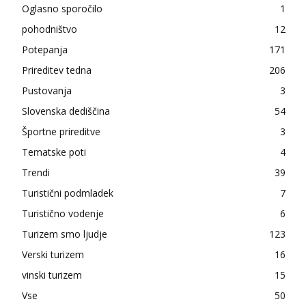
Oglasno sporočilo
1
pohodništvo
12
Potepanja
171
Prireditev tedna
206
Pustovanja
3
Slovenska dediščina
54
Športne prireditve
3
Tematske poti
4
Trendi
39
Turistični podmladek
7
Turistično vodenje
6
Turizem smo ljudje
123
Verski turizem
16
vinski turizem
15
Vse
50