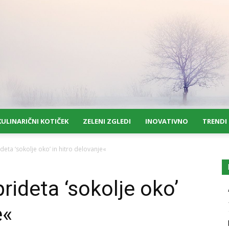
KULINARIČNI KOTIČEK
ZELENI ZGLEDI
INOVATIVNO
TRENDI
deta ‘sokolje oko’ in hitro delovanje«
rideta ‘sokolje oko’
e«