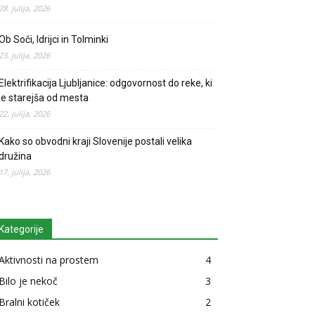
28. julija, 2026
Ob Soči, Idrijci in Tolminki
23. julija, 2026
Elektrifikacija Ljubljanice: odgovornost do reke, ki
je starejša od mesta
22. julija, 2026
Kako so obvodni kraji Slovenije postali velika
družina
17. julija, 2026
Kategorije
Aktivnosti na prostem
4
Bilo je nekoč
3
Bralni kotiček
2