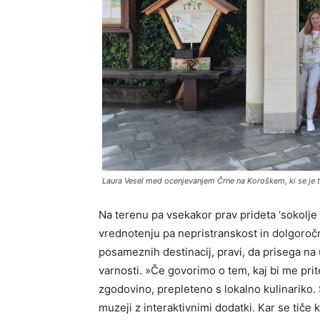
Laura Vesel med ocenjevanjem Črne na Koroškem, ki se je t
Na terenu pa vsekakor prav prideta ‘sokolje 
vrednotenju pa nepristranskost in dolgoroč
posameznih destinacij, pravi, da prisega na 
varnosti. »Če govorimo o tem, kaj bi me prit
zgodovino, prepleteno s lokalno kulinarik
muzeji z interaktivnimi dodatki. Kar se tiče 