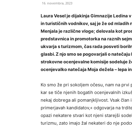
16. novembra, 2023
Laura Vesel je dijakinja Gimnazije Ledina v
in turističnih vodnikov, saj je že od mladih
Menjala je različne vloge; delovala kot pros
predstavnica in promotorka na raznih sejmih
ukvarja s turizmom, čas rada posveti boril
glasbi. Z njo smo se pogovarjali o natečaju
strokovne ocenjevalne komisije sodeluje že
ocenjevalko natečaja Moja dežela – lepa i
Ko smo že pri sokoljem očesu, nam na prvi po
kar se tiče njenih bogatih ocenjevalnih izk
nekaj dobrega ali pomanjkljivost. Vsak član 
primerjavah kandidatov,« odgovarja na trdite
opazi nekatere stvari kot njeni starejši sode
turizmu, zato imajo žal nekateri do nje pod