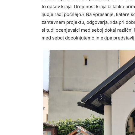
to odsev kraja. Urejenost kraja bi lahko pri
ljudje radi počnejo.« Na vprašanje, katere s
zahtevnem projektu, odgovarja, »da pri dob
si tudi ocenjevalci med seboj dokaj različni
med seboj dopolnjujemo in ekipa predstavlj