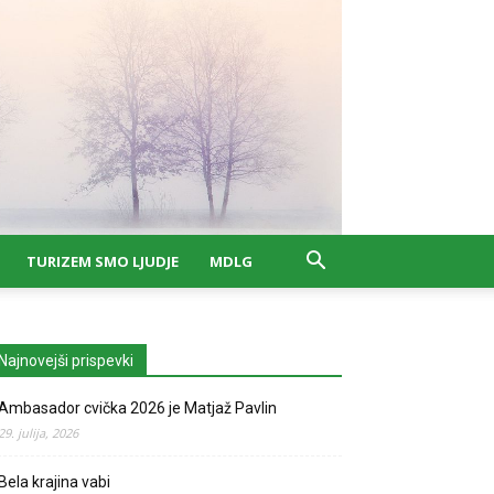
TURIZEM SMO LJUDJE
MDLG
Najnovejši prispevki
Ambasador cvička 2026 je Matjaž Pavlin
29. julija, 2026
Bela krajina vabi