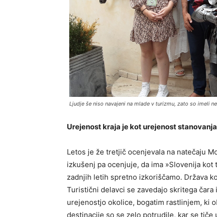
Ljudje še niso navajeni na mlade v turizmu, zato so imeli n
Urejenost kraja je kot urejenost stanovanja
Letos je že tretjič ocenjevala na natečaju M
izkušenj pa ocenjuje, da ima »Slovenija kot tu
zadnjih letih spretno izkoriščamo. Država ko
Turistični delavci se zavedajo skritega čara i
urejenostjo okolice, bogatim rastlinjem, ki ob
destinacije so se zelo potrudile, kar se tič