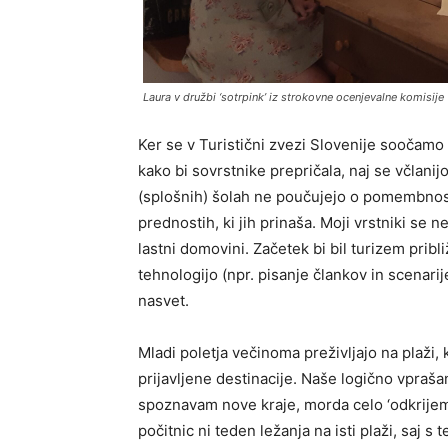
Laura v družbi ‘sotrpink’ iz strokovne ocenjevalne komisije 
Ker se v Turistični zvezi Slovenije soočam
kako bi sovrstnike prepričala, naj se včlanij
(splošnih) šolah ne poučujejo o pomembnosti
prednostih, ki jih prinaša. Moji vrstniki se
lastni domovini. Začetek bi bil turizem pribli
tehnologijo (npr. pisanje člankov in scenarij
nasvet.
Mladi poletja večinoma preživljajo na plaži,
prijavljene destinacije. Naše logično vpraša
spoznavam nove kraje, morda celo ‘odkrijem’
počitnic ni teden ležanja na isti plaži, saj