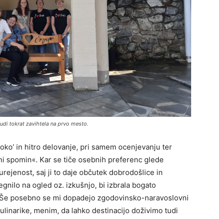
udi tokrat zavihtela na prvo mesto.
oko’ in hitro delovanje, pri samem ocenjevanju ter
ni spomin«. Kar se tiče osebnih preferenc glede
urejenost, saj ji to daje občutek dobrodošlice in
egnilo na ogled oz. izkušnjo, bi izbrala bogato
o. Še posebno se mi dopadejo zgodovinsko-naravoslovni
kulinarike, menim, da lahko destinacijo doživimo tudi