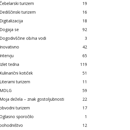
Čebelarski turizem
19
Dediščinski turizem
16
Digitalizacija
18
Dogaja se
92
Dogodivščine ob/na vodi
3
Inovativno
42
Intervju
65
Izlet tedna
119
Kulinarični kotiček
51
Literarni turizem
11
MDLG
59
Moja dežela – znak gostoljubnosti
22
obvodni turizem
17
Oglasno sporočilo
1
pohodništvo
12