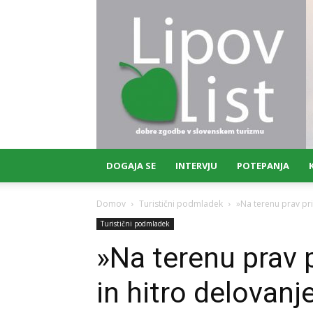
Lipov
list
DOGAJA SE
INTERVJU
POTEPANJA
Domov
Turistični podmladek
»Na terenu prav pri
Turistični podmladek
»Na terenu prav p
in hitro delovanj