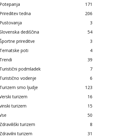
Potepanja
171
Prireditev tedna
206
Pustovanja
3
Slovenska dediščina
54
Športne prireditve
3
Tematske poti
4
Trendi
39
Turistični podmladek
7
Turistično vodenje
6
Turizem smo ljudje
123
Verski turizem
16
vinski turizem
15
Vse
50
Zdraviliški turizem
8
Zdravilni turizem
31