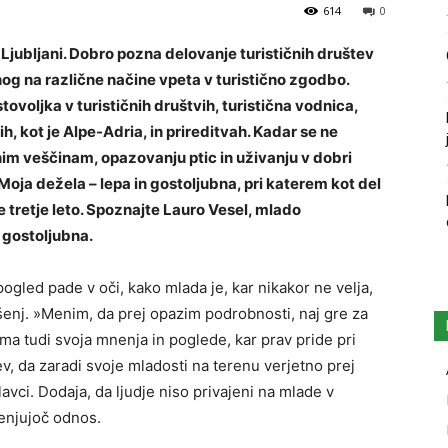
614
0
 Ljubljani. Dobro pozna delovanje turističnih društev
 nog na različne načine vpeta v turistično zgodbo.
tovoljka v turističnih društvih, turistična vodnica,
, kot je Alpe-Adria, in prireditvah. Kadar se ne
nim veščinam, opazovanju ptic in uživanju v dobri
 Moja dežela – lepa in gostoljubna, pri katerem kot del
 tretje leto. Spoznajte Lauro Vesel, mlado
n gostoljubna.
gled pade v oči, kako mlada je, kar nikakor ne velja,
ušenj. »Menim, da prej opazim podrobnosti, naj gre za
ima tudi svoja mnenja in poglede, kar prav pride pri
v, da zaradi svoje mladosti na terenu verjetno prej
lavci. Dodaja, da ljudje niso privajeni na mlade v
cenjujoč odnos.