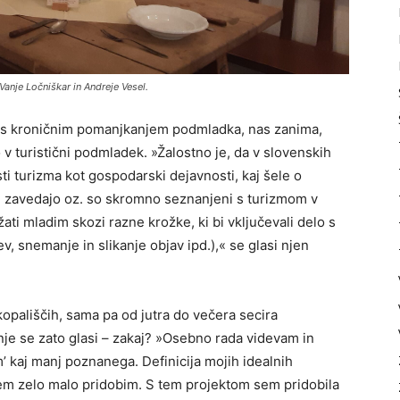
Vanje Ločniškar in Andreje Vesel.
o s kroničnim pomanjkanjem podmladka, nas zanima,
o v turistični podmladek. »Žalostno je, da v slovenskih
 turizma kot gospodarski dejavnosti, kaj šele o
 ne zavedajo oz. so skromno seznanjeni s turizmom v
žati mladim skozi razne krožke, ki bi vključevali delo s
ev, snemanje in slikanje objav ipd.),« se glasi njen
 kopališčih, sama pa od jutra do večera secira
nje se zato glasi – zakaj? »Osebno rada videvam in
 kaj manj poznanega. Definicija mojih idealnih
 s tem zelo malo pridobim. S tem projektom sem pridobila