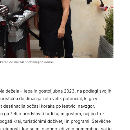
ekateri do nje žal podcenjujoč odnos.
oja dežela – lepa in gostoljubna 2023, na podlagi svojih
ristična destinacija zelo velik potencial, ki ga v
t destinacija počasi koraka po lestvici navzgor.
n ga želijo predstaviti tudi tujim gostom, naj bo to z
ogati kraj, turističnimi doživetji in programi. Številčne
e urejenosti, kar se mi osebno zdi zelo pomembno, saj je