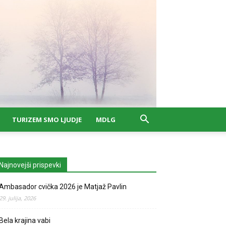
TURIZEM SMO LJUDJE
MDLG
Najnovejši prispevki
Ambasador cvička 2026 je Matjaž Pavlin
29. julija, 2026
Bela krajina vabi