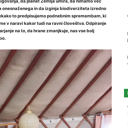
migovanja, da planet Zemlja umira, da nimamo več
ja onesnaženega in da izginja biodiverziteta izredno
, nekako to predpisujemo podnebnim spremembam, ki
me v naravi kakor tudi na ravni človeštva. Odpiranje
arjanje na to, da hrane zmanjkuje, nas vse bolj
bo.