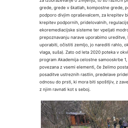
za izobraževanje o življenju, to so različni 
grede, grede v škatlah, kompostne grede, p
podporo divjim opraševalcem, za krepitev b
krepitev podpornih, pridelovalnih, regulacijsk
ekoremediacijske sisteme ter vpeljati modr
prepoznavanju narave uporabimo ureditve, 
uporabiti, očistiti zemljo, jo narediti rahlo, ok
vlaga, suša). Zato od leta 2020 poteka v o
program Akademija celostne samooskrbe 1, 2,
povezana z vsemi elementi, če želimo postat
posaditve ustreznih rastlin, predelave pride
odnosu do prsti, ki mora biti spoštljiv, z za
z njim ravnati kot s seboj.