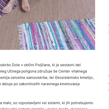
oskrbo Dole v občini Poljčane, ki je sestavni del
leg Učnega poligona združuje še Center vitalnega
ademija celostne samooskrbe, ter Ekosistemsko kmetijo,
n deluje po zakonitostih naravnega kmetovanja
 malo, so vzpostavljeni vsi sistemi, ki jih potrebujemo