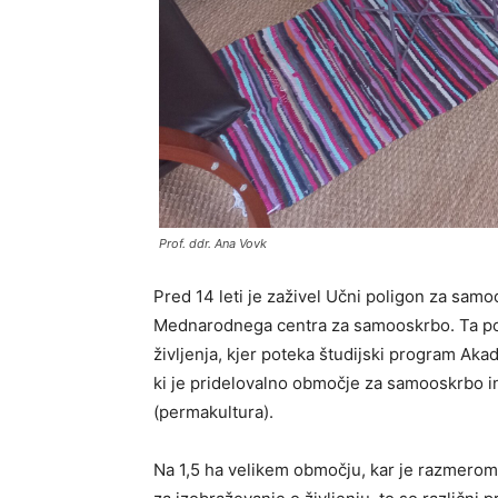
Prof. ddr. Ana Vovk
Pred 14 leti je zaživel Učni poligon za samo
Mednarodnega centra za samooskrbo. Ta po
življenja, kjer poteka študijski program Ak
ki je pridelovalno območje za samooskrbo i
(permakultura).
Na 1,5 ha velikem območju, kar je razmeroma