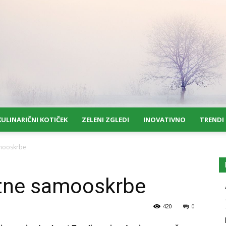
KULINARIČNI KOTIČEK
ZELENI ZGLEDI
INOVATIVNO
TRENDI
amooskrbe
tne samooskrbe
420
0