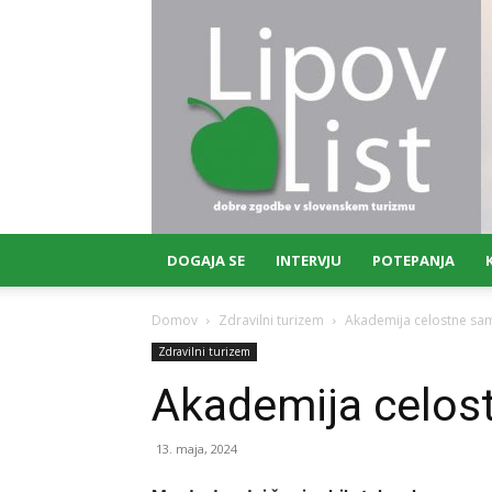
Lipov
list
DOGAJA SE
INTERVJU
POTEPANJA
Domov
Zdravilni turizem
Akademija celostne s
Zdravilni turizem
Akademija celos
13. maja, 2024