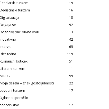
Čebelarski turizem
19
Dediščinski turizem
16
Digitalizacija
18
Dogaja se
92
Dogodivščine ob/na vodi
3
Inovativno
42
Intervju
65
Izlet tedna
119
Kulinarični kotiček
51
Literarni turizem
11
MDLG
59
Moja dežela – znak gostoljubnosti
22
obvodni turizem
17
Oglasno sporočilo
1
pohodništvo
12