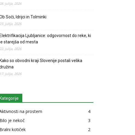
28. julija, 2026
Ob Soči, Idrijci in Tolminki
23. julija, 2026
Elektrifikacija Ljubljanice: odgovornost do reke, ki
je starejša od mesta
22. julija, 2026
Kako so obvodni kraji Slovenije postali velika
družina
17. julija, 2026
Kategorije
Aktivnosti na prostem
4
Bilo je nekoč
3
Bralni kotiček
2