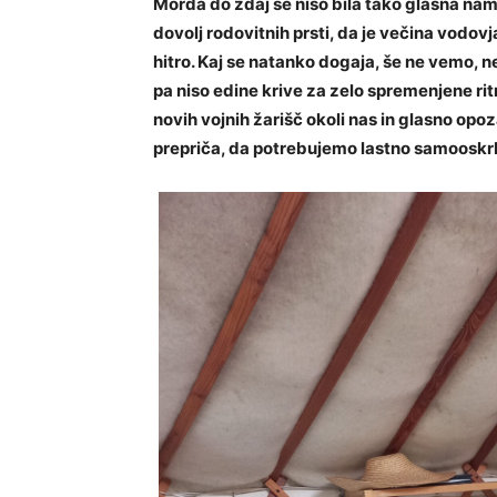
Morda do zdaj še niso bila tako glasna na
dovolj rodovitnih prsti, da je večina vodov
hitro. Kaj se natanko dogaja, še ne vemo
pa niso edine krive za zelo spremenjene rit
novih vojnih žarišč okoli nas in glasno opoz
prepriča, da potrebujemo lastno samooskr