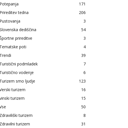
Potepanja
171
Prireditev tedna
206
Pustovanja
3
Slovenska dediščina
54
Športne prireditve
3
Tematske poti
4
Trendi
39
Turistični podmladek
7
Turistično vodenje
6
Turizem smo ljudje
123
Verski turizem
16
vinski turizem
15
Vse
50
Zdraviliški turizem
8
Zdravilni turizem
31