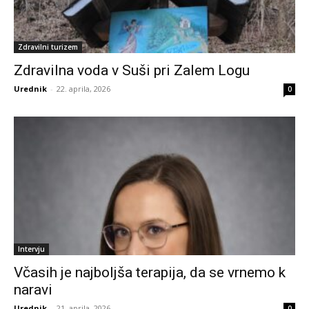
Zdravilni turizem
Zdravilna voda v Suši pri Zalem Logu
Urednik
-
22. aprila, 2026
0
Intervju
Včasih je najboljša terapija, da se vrnemo k
naravi
Urednik
-
21. aprila, 2026
0