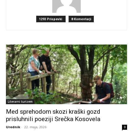
1293 Prispevki
8 Komentarji
Literarni turizem
Med sprehodom skozi kraški gozd
prisluhnili poeziji Srečka Kosovela
Urednik
-
22. maja, 2026
0