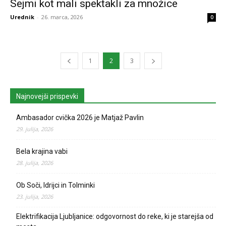
Sejmi kot mali spektakli za množice
Urednik
-
26. marca, 2026
0
1
2
3
Najnovejši prispevki
Ambasador cvička 2026 je Matjaž Pavlin
29. julija, 2026
Bela krajina vabi
28. julija, 2026
Ob Soči, Idrijci in Tolminki
23. julija, 2026
Elektrifikacija Ljubljanice: odgovornost do reke, ki je starejša od