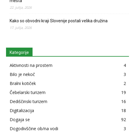
mesta
22. julija, 2026
Kako so obvodni kraji Slovenije postali velika družina
17. julija, 2026
Kategorije
Aktivnosti na prostem
4
Bilo je nekoč
3
Bralni kotiček
2
Čebelarski turizem
19
Dediščinski turizem
16
Digitalizacija
18
Dogaja se
92
Dogodivščine ob/na vodi
3