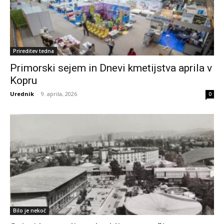
Prireditev tedna
Primorski sejem in Dnevi kmetijstva aprila v
Kopru
Urednik
-
9. aprila, 2026
0
Bilo je nekoč