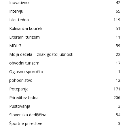
Inovativno
42
Intervju
65
Izlet tedna
119
Kulinarični kotiček
51
Literarni turizem
11
MDLG
59
Moja dežela – znak gostoljubnosti
22
obvodni turizem
17
Oglasno sporočilo
1
pohodništvo
12
Potepanja
171
Prireditev tedna
206
Pustovanja
3
Slovenska dediščina
54
Športne prireditve
3