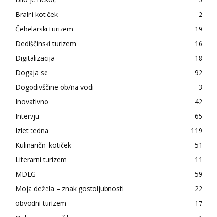
Bralni kotiček
2
Čebelarski turizem
19
Dediščinski turizem
16
Digitalizacija
18
Dogaja se
92
Dogodivščine ob/na vodi
3
Inovativno
42
Intervju
65
Izlet tedna
119
Kulinarični kotiček
51
Literarni turizem
11
MDLG
59
Moja dežela – znak gostoljubnosti
22
obvodni turizem
17