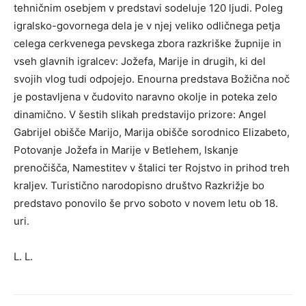
tehničnim osebjem v predstavi sodeluje 120 ljudi. Poleg
igralsko-govornega dela je v njej veliko odličnega petja
celega cerkvenega pevskega zbora razkriške župnije in
vseh glavnih igralcev: Jožefa, Marije in drugih, ki del
svojih vlog tudi odpojejo. Enourna predstava Božična noč
je postavljena v čudovito naravno okolje in poteka zelo
dinamično. V šestih slikah predstavijo prizore: Angel
Gabrijel obišče Marijo, Marija obišče sorodnico Elizabeto,
Potovanje Jožefa in Marije v Betlehem, Iskanje
prenočišča, Namestitev v štalici ter Rojstvo in prihod treh
kraljev. Turistično narodopisno društvo Razkrižje bo
predstavo ponovilo še prvo soboto v novem letu ob 18.
uri.
L. L.