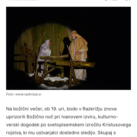
Foto: www.razkrizje.si
Na božični večer, ob 19. uri, bodo v Razkrižju znova
uprizorili Božično noč pri Ivanovem izviru, kulturno-
verski dogodek po svetopisemskem izročilu Kristusovega
rojstva, ki mu ustvarjalci dosledno sledijo. Skupaj s