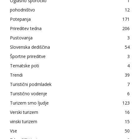
Oglasno sporočilo
1
pohodništvo
12
Potepanja
171
Prireditev tedna
206
Pustovanja
3
Slovenska dediščina
54
Športne prireditve
3
Tematske poti
4
Trendi
39
Turistični podmladek
7
Turistično vodenje
6
Turizem smo ljudje
123
Verski turizem
16
vinski turizem
15
Vse
50