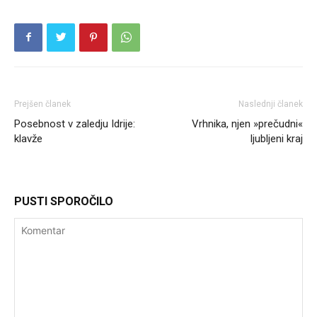
Prejšen članek
Naslednji članek
Posebnost v zaledju Idrije:
Vrhnika, njen »prečudni«
klavže
ljubljeni kraj
PUSTI SPOROČILO