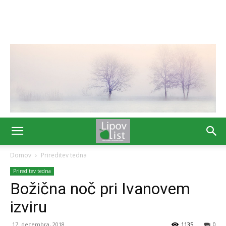
Domov
Prireditev tedna
Prireditev tedna
Božična noč pri Ivanovem
izviru
17. decembra, 2018
1135
0