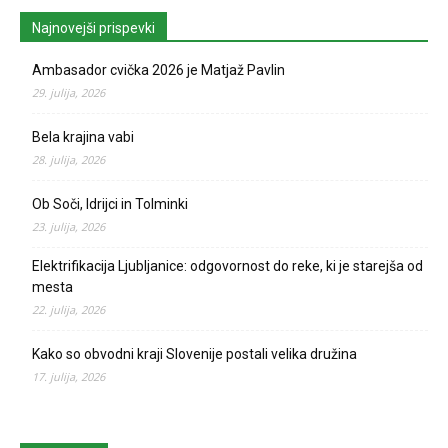
Najnovejši prispevki
Ambasador cvička 2026 je Matjaž Pavlin
29. julija, 2026
Bela krajina vabi
28. julija, 2026
Ob Soči, Idrijci in Tolminki
23. julija, 2026
Elektrifikacija Ljubljanice: odgovornost do reke, ki je starejša od
mesta
22. julija, 2026
Kako so obvodni kraji Slovenije postali velika družina
17. julija, 2026