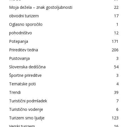
Moja dežela – znak gostoljubnosti
22
obvodni turizem
17
Oglasno sporočilo
1
pohodništvo
12
Potepanja
171
Prireditev tedna
206
Pustovanja
3
Slovenska dediščina
54
Športne prireditve
3
Tematske poti
4
Trendi
39
Turistični podmladek
7
Turistično vodenje
6
Turizem smo ljudje
123
Verski turizem
16