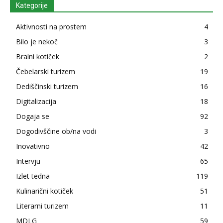
Kategorije
Aktivnosti na prostem
4
Bilo je nekoč
3
Bralni kotiček
2
Čebelarski turizem
19
Dediščinski turizem
16
Digitalizacija
18
Dogaja se
92
Dogodivščine ob/na vodi
3
Inovativno
42
Intervju
65
Izlet tedna
119
Kulinarični kotiček
51
Literarni turizem
11
MDLG
59