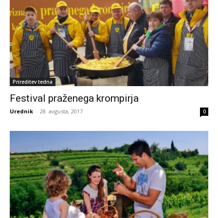
Prireditev tedna
Festival praženega krompirja
Urednik
-
28. avgusta, 2017
0