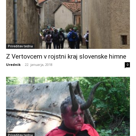
Prireditev tedna
Z Vertovcem v rojstni kraj slovenske himne
Urednik
-
22. januarja, 2018
0
Prireditev tedna