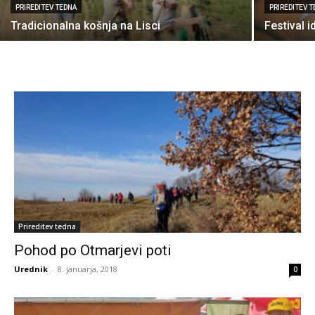
PRIREDITEV TEDNA
PRIREDITEV 
Tradicionalna košnja na Lisci
Festival i
Prireditev tedna
Pohod po Otmarjevi poti
Urednik
-
8. januarja, 2018
0