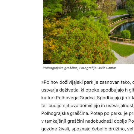
Polhograjska graščina, Fotografija: Jošt Gantar
»Polhov doživljajski park je zasnovan tako,
ustvarja doživetja, ki otroke spodbujajo h gib
kulturi Polhovega Gradca. Spodbujajo jih k 
ter budijo njihovo domišljijo in ustvarjalno
Polhograjska graščina. Potep po parku je pr
v tamkajšnji graščini nadobudneži dobijo Po
gozdne živali, spoznajo čebeljo družino, vel