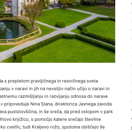
 da s prepletom pravljičnega in resničnega sveta
anju v naravi in jih na nevsiljiv način učijo o naravi in
lastnemu razmišljanju in razvijanju odnosa do narave
st,« pripoveduje Nina Slana, direktorica Javnega zavoda
ava pustolovščina, in še sreča, da pred vstopom v park
lhovo knjižico, s pomočjo katere srečajo številne
iko cvetlic, tudi Kraljevo rožo, spotoma obiščejo še