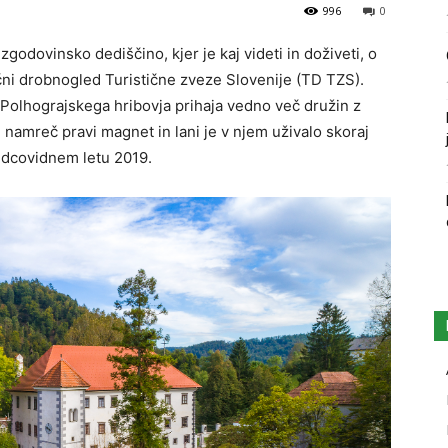
996
0
godovinsko dediščino, kjer je kaj videti in doživeti, o
ični drobnogled Turistične zveze Slovenije (TD TZS).
 Polhograjskega hribovja prihaja vedno več družin z
e namreč pravi magnet in lani je v njem uživalo skoraj
redcovidnem letu 2019.