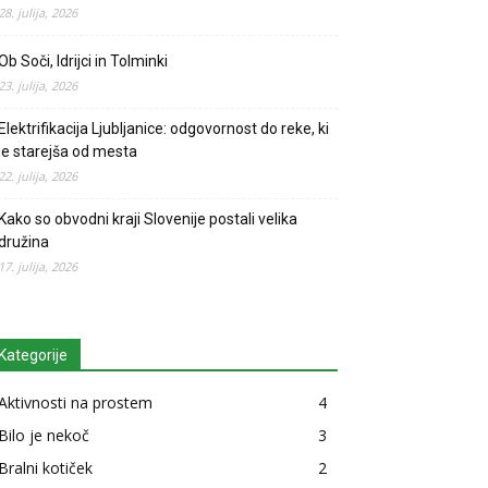
28. julija, 2026
Ob Soči, Idrijci in Tolminki
23. julija, 2026
Elektrifikacija Ljubljanice: odgovornost do reke, ki
je starejša od mesta
22. julija, 2026
Kako so obvodni kraji Slovenije postali velika
družina
17. julija, 2026
Kategorije
Aktivnosti na prostem
4
Bilo je nekoč
3
Bralni kotiček
2