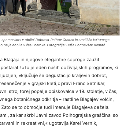
 spomenikov v občini Dobrava-Polhov Gradec in središče kulturnega
dobo pa je dobila v času baroka. Fotografija: Duša Podbevšek Bedrač
a Blagaja in njegove elegantne soproge zaužiti
postarati! »To je eden naših doživljajskih programov, ki
ljubljen, vključuje še degustacijo kraljevih dobrot,
esenečenje v grajski kleti,« pravi Franc Setnikar,
 stroj torej popelje obiskovalce v 19. stoletje, v čas,
nega botaničnega odkritja – rastline Blagajev volčin,
ja! Zato se to območje tudi imenuje Blagajeva dežela.
grami, za kar skrbi Javni zavod Polhograjska graščina, so
barvani in rekreativni,« ugotavlja Karel Vernik,