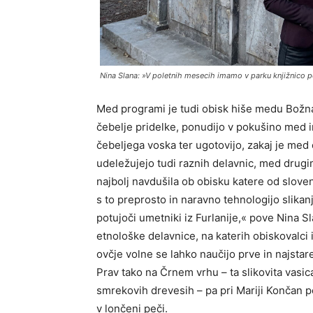
Nina Slana: »V poletnih mesecih imamo v parku knjižnico 
Med programi je tudi obisk hiše medu Božna
čebelje pridelke, ponudijo v pokušino med in
čebeljega voska ter ugotovijo, zakaj je med 
udeležujejo tudi raznih delavnic, med drugim 
najbolj navdušila ob obisku katere od slove
s to preprosto in naravno tehnologijo slikanja
potujoči umetniki iz Furlanije,« pove Nina 
etnološke delavnice, na katerih obiskovalci 
ovčje volne se lahko naučijo prve in najstar
Prav tako na Črnem vrhu – ta slikovita vasic
smrekovih drevesih – pa pri Mariji Končan p
v lončeni peči.