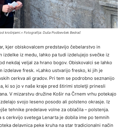
pod krošnjami.« Fotografija: Duša Podbevšek Bedrač
r, kjer obiskovalcem predstavijo čebelarstvo in
 izdelke iz medu, lahko pa tudi izdelujejo svečke iz
od nekdaj veljal za hrano bogov. Obiskovalci se lahko
izdelave fresk. »Lahko ustvarijo fresko, ki jih je
nskih cerkva ali gradov. Pri tem se podrobno seznanijo
, ki so jo v naše kraje pred štirimi stoletji prinesli
Slana. V mizarstvu družine Košir na Črnem vrhu potekajo
izdelajo svojo leseno posodo ali polsteno okrasje. Iz
ejše tehnike predelave volne za oblačila – polstenja.
a s cerkvijo svetega Lenarta je dobila ime po temnih
oteka delavnica peke kruha na star tradicionalni način