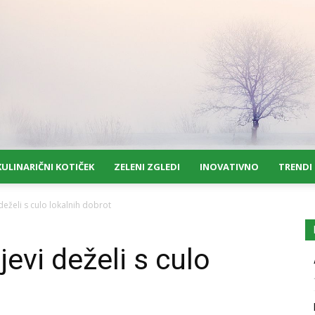
KULINARIČNI KOTIČEK
ZELENI ZGLEDI
INOVATIVNO
TRENDI
deželi s culo lokalnih dobrot
jevi deželi s culo