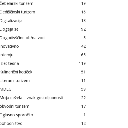
Čebelarski turizem
19
Dediščinski turizem
16
Digitalizacija
18
Dogaja se
92
Dogodivščine ob/na vodi
3
Inovativno
42
Intervju
65
Izlet tedna
119
Kulinarični kotiček
51
Literarni turizem
11
MDLG
59
Moja dežela – znak gostoljubnosti
22
obvodni turizem
17
Oglasno sporočilo
1
pohodništvo
12