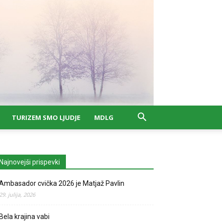
TURIZEM SMO LJUDJE
MDLG
Najnovejši prispevki
Ambasador cvička 2026 je Matjaž Pavlin
29. julija, 2026
Bela krajina vabi