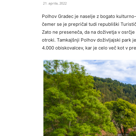
21. aprila, 2022
Polhov Gradec je naselje z bogato kulturno-z
čemer se je prepričal tudi republiški Turist
Zato ne preseneča, da na doživetja v osrčje
otroki. Tamkajšnji Polhov doživljajski park j
4.000 obiskovalcev, kar je celo več kot v p