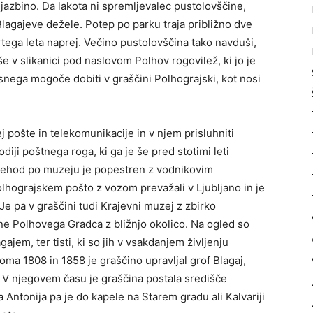
jazbino. Da lakota ni spremljevalec pustolovščine,
Blagajeve dežele. Potep po parku traja približno dve
tega leta naprej. Večino pustolovščina tako navduši,
 v slikanici pod naslovom Polhov rogovilež, ki jo je
snega mogoče dobiti v graščini Polhograjski, kot nosi
j pošte in telekomunikacije in v njem prisluhniti
iji poštnega roga, ki ga je še pred stotimi leti
prehod po muzeju je popestren z vodnikovim
lhograjskem pošto z vozom prevažali v Ljubljano in je
e pa v graščini tudi Krajevni muzej z zbirko
e Polhovega Gradca z bližnjo okolico. Na ogled so
jem, ter tisti, ki so jih v vsakdanjem življenju
oma 1808 in 1858 je graščino upravljal grof Blagaj,
i. V njegovem času je graščina postala središče
 Antonija pa je do kapele na Starem gradu ali Kalvariji