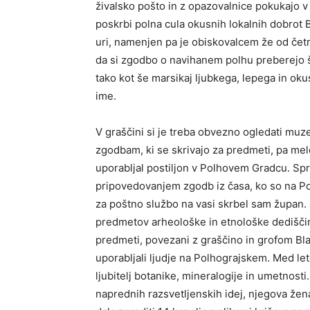
živalsko pošto in z opazovalnice pokukajo v 
poskrbi polna cula okusnih lokalnih dobrot 
uri, namenjen pa je obiskovalcem že od četr
da si zgodbo o navihanem polhu preberejo še
tako kot še marsikaj ljubkega, lepega in oku
ime.
V graščini si je treba obvezno ogledati muze
zgodbam, ki se skrivajo za predmeti, pa melod
uporabljal postiljon v Polhovem Gradcu. S
pripovedovanjem zgodb iz časa, ko so na Po
za poštno službo na vasi skrbel sam župan. J
predmetov arheološke in etnološke dediščin
predmeti, povezani z graščino in grofom Blaga
uporabljali ljudje na Polhograjskem. Med let
ljubitelj botanike, mineralogije in umetnost
naprednih razsvetljenskih idej, njegova žena