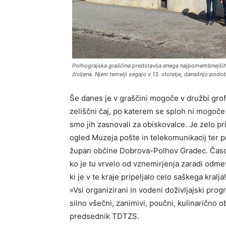
Polhograjska graščina predstavlja enega najpomembnejših
življena. Njeni temelji segajo v 13. stoletje, današnjo po
Še danes je v graščini mogoče v družbi grof
zeliščni čaj, po katerem se sploh ni mogoče 
smo jih zasnovali za obiskovalce. Je zelo pri
ogled Muzeja pošte in telekomunikacij ter pr
župan občine Dobrova-Polhov Gradec. Časovni
ko je tu vrvelo od vznemirjenja zaradi odmev
ki je v te kraje pripeljalo celo saškega kral
»Vsi organizirani in vodeni doživljajski pro
silno všečni, zanimivi, poučni, kulinarično o
predsednik TDTZS.