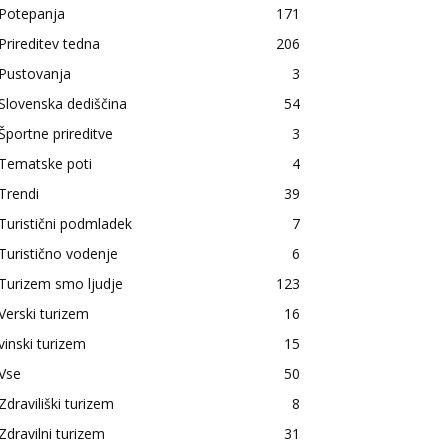
Potepanja
171
Prireditev tedna
206
Pustovanja
3
Slovenska dediščina
54
Športne prireditve
3
Tematske poti
4
Trendi
39
Turistični podmladek
7
Turistično vodenje
6
Turizem smo ljudje
123
Verski turizem
16
vinski turizem
15
Vse
50
Zdraviliški turizem
8
Zdravilni turizem
31