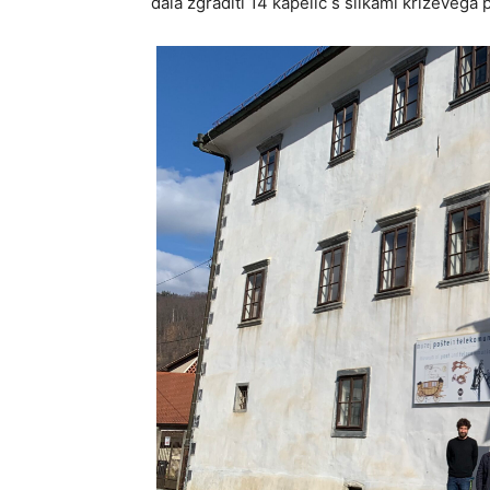
dala zgraditi 14 kapelic s slikami križevega 