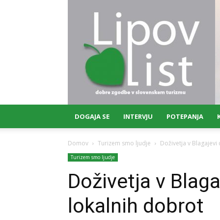
Lipov
list
DOGAJA SE
INTERVJU
POTEPANJA
Domov
Turizem smo ljudje
Doživetja v Blagajevi 
Turizem smo ljudje
Doživetja v Blaga
lokalnih dobrot