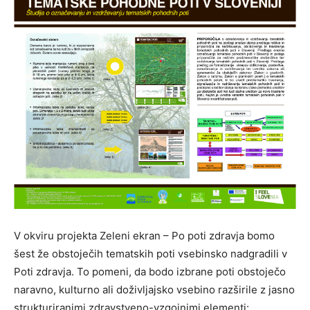
V okviru projekta Zeleni ekran – Po poti zdravja bomo
šest že obstoječih tematskih poti vsebinsko nadgradili v
Poti zdravja. To pomeni, da bodo izbrane poti obstoječo
naravno, kulturno ali doživljajsko vsebino razširile z jasno
strukturiranimi zdravstveno-vzgojnimi elementi: