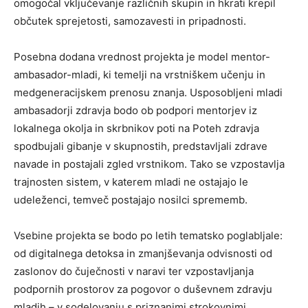
omogočal vključevanje različnih skupin in hkrati krepil
občutek sprejetosti, samozavesti in pripadnosti.
Posebna dodana vrednost projekta je model mentor-
ambasador-mladi, ki temelji na vrstniškem učenju in
medgeneracijskem prenosu znanja. Usposobljeni mladi
ambasadorji zdravja bodo ob podpori mentorjev iz
lokalnega okolja in skrbnikov poti na Poteh zdravja
spodbujali gibanje v skupnostih, predstavljali zdrave
navade in postajali zgled vrstnikom. Tako se vzpostavlja
trajnosten sistem, v katerem mladi ne ostajajo le
udeleženci, temveč postajajo nosilci sprememb.
Vsebine projekta se bodo po letih tematsko poglabljale:
od digitalnega detoksa in zmanjševanja odvisnosti od
zaslonov do čuječnosti v naravi ter vzpostavljanja
podpornih prostorov za pogovor o duševnem zdravju
mladih – v sodelovanju s priznanimi strokovnimi