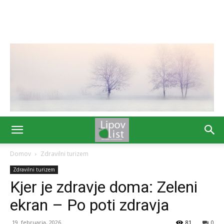
Domov
Zdravilni turizem
Zdravilni turizem
Kjer je zdravje doma: Zeleni
ekran – Po poti zdravja
19. februarja, 2026
81
0