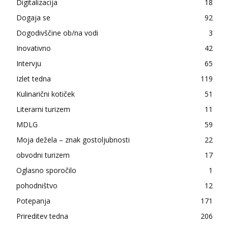
Digitalizacija
18
Dogaja se
92
Dogodivščine ob/na vodi
3
Inovativno
42
Intervju
65
Izlet tedna
119
Kulinarični kotiček
51
Literarni turizem
11
MDLG
59
Moja dežela – znak gostoljubnosti
22
obvodni turizem
17
Oglasno sporočilo
1
pohodništvo
12
Potepanja
171
Prireditev tedna
206