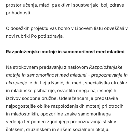
prostor učenja, mladi pa aktivni soustvarjalci bolj zdrave
prihodnosti.
O dosežkih projektu vas bomo v Lipovem listu obveščali v
novi rubriki Po poti zdravja.
Razpoloženjske motnje in samomorilnost med mladimi
Na strokovnem predavanju z naslovom
Razpoloženjske
motnje in samomorilnost med mladimi – prepoznavanje in
ukrepanje
je dr. Lejla Nanić, dr. med., specialistka otroške
in mladinske psihiatrije, osvetlila enega najresnejših
izzivov sodobne družbe. Udeležencem je predstavila
najpogostejše oblike razpoloženjskih motenj pri otrocih
in mladostnikih, opozorilne znake samomorilnega
vedenja ter pomen zgodnjega prepoznavanja stisk v
šolskem, družinskem in širšem socialnem okolju.