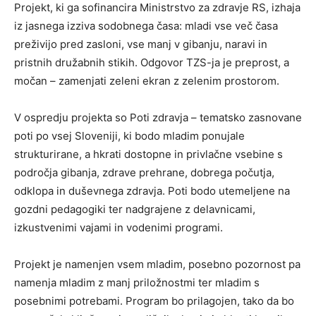
Projekt, ki ga sofinancira Ministrstvo za zdravje RS, izhaja
iz jasnega izziva sodobnega časa: mladi vse več časa
preživijo pred zasloni, vse manj v gibanju, naravi in
pristnih družabnih stikih. Odgovor TZS-ja je preprost, a
močan – zamenjati zeleni ekran z zelenim prostorom.
V ospredju projekta so Poti zdravja – tematsko zasnovane
poti po vsej Sloveniji, ki bodo mladim ponujale
strukturirane, a hkrati dostopne in privlačne vsebine s
področja gibanja, zdrave prehrane, dobrega počutja,
odklopa in duševnega zdravja. Poti bodo utemeljene na
gozdni pedagogiki ter nadgrajene z delavnicami,
izkustvenimi vajami in vodenimi programi.
Projekt je namenjen vsem mladim, posebno pozornost pa
namenja mladim z manj priložnostmi ter mladim s
posebnimi potrebami. Program bo prilagojen, tako da bo