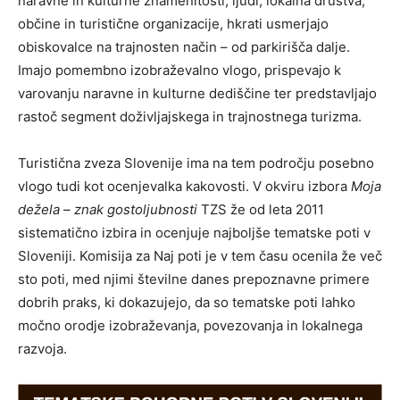
naravne in kulturne znamenitosti, ljudi, lokalna društva,
občine in turistične organizacije, hkrati usmerjajo
obiskovalce na trajnosten način – od parkirišča dalje.
Imajo pomembno izobraževalno vlogo, prispevajo k
varovanju naravne in kulturne dediščine ter predstavljajo
rastoč segment doživljajskega in trajnostnega turizma.
Turistična zveza Slovenije ima na tem področju posebno
vlogo tudi kot ocenjevalka kakovosti. V okviru izbora
Moja
dežela – znak gostoljubnosti
TZS že od leta 2011
sistematično izbira in ocenjuje najboljše tematske poti v
Sloveniji. Komisija za Naj poti je v tem času ocenila že več
sto poti, med njimi številne danes prepoznavne primere
dobrih praks, ki dokazujejo, da so tematske poti lahko
močno orodje izobraževanja, povezovanja in lokalnega
razvoja.