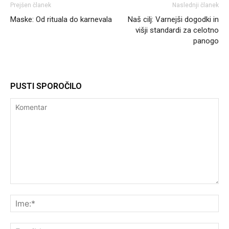
Prejšen članek
Naslednji članek
Maske: Od rituala do karnevala
Naš cilj: Varnejši dogodki in
višji standardi za celotno
panogo
PUSTI SPOROČILO