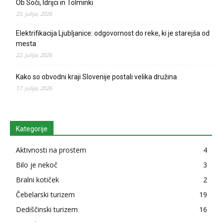
Ob Soči, Idrijci in Tolminki
23. julija, 2026
Elektrifikacija Ljubljanice: odgovornost do reke, ki je starejša od
mesta
22. julija, 2026
Kako so obvodni kraji Slovenije postali velika družina
17. julija, 2026
Kategorije
Aktivnosti na prostem
4
Bilo je nekoč
3
Bralni kotiček
2
Čebelarski turizem
19
Dediščinski turizem
16