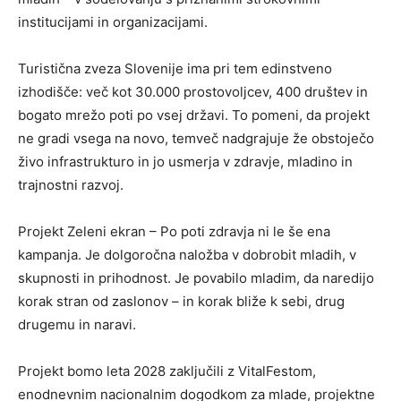
institucijami in organizacijami.
Turistična zveza Slovenije ima pri tem edinstveno
izhodišče: več kot 30.000 prostovoljcev, 400 društev in
bogato mrežo poti po vsej državi. To pomeni, da projekt
ne gradi vsega na novo, temveč nadgrajuje že obstoječo
živo infrastrukturo in jo usmerja v zdravje, mladino in
trajnostni razvoj.
Projekt Zeleni ekran – Po poti zdravja ni le še ena
kampanja. Je dolgoročna naložba v dobrobit mladih, v
skupnosti in prihodnost. Je povabilo mladim, da naredijo
korak stran od zaslonov – in korak bliže k sebi, drug
drugemu in naravi.
Projekt bomo leta 2028 zaključili z VitalFestom,
enodnevnim nacionalnim dogodkom za mlade, projektne