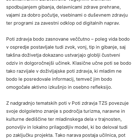
spodbujanjem gibanja, delavnicami zdrave prehrane,
vajami za dobro počutje, vsebinami o duševnem zdravju
ter programi za zavestni odklop od digitalnih naprav.
Poti zdravja bodo zasnovane veččutno – poleg vida bodo
v ospredje postavljale tudi zvok, vonj, tip in gibanje, saj
takšna doživetja dokazano ustvarjajo globlji čustveni
odziv in dolgoročnejši učinek. Klasične učne poti se bodo
tako razvijale v doživljajske poti zdravja, ki mladim ne
bodo le posredovale informacij, temveč jim bodo
omogočale aktivno izkušnjo in osebno refleksijo.
Z nadgradnjo tematskih poti v Poti zdravja TZS povezuje
svoje dolgoletno znanje s področja turizma, naravne in
kulturne dediščine ter mladinskega dela v trajnosten,
ponovljiv in lokalno prilagodljiv model, ki bo deloval tudi
po zaključku projekta. Tako narava postaja učilnica, pot