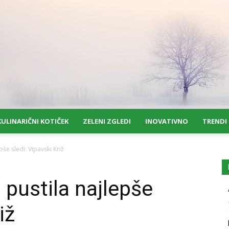
KULINARIČNI KOTIČEK
ZELENI ZGLEDI
INOVATIVNO
TRENDI
pše sledi: Vipavski Križ
 pustila najlepše
iž