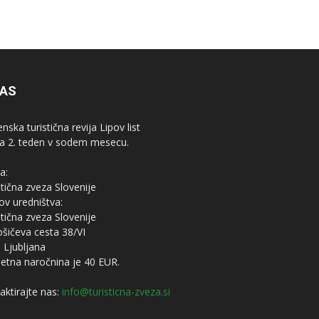
NAS
nska turistična revija Lipov list
ja 2. teden v sodem mesecu.
a:
stična zveza Slovenije
ov uredništva:
stična zveza Slovenije
ošičeva cesta 38/VI
 Ljubljana
letna naročnina je 40 EUR.
aktirajte nas:
info@turisticna-zveza.si