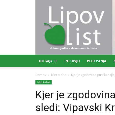
Lipov
list
DOGAJA SE
INTERVJU
POTEPANJA
Domov
Izlet tedna
Kjer je zgodovina pustila najle
Izlet tedna
Kjer je zgodovina
sledi: Vipavski Kr