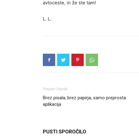
avtoceste, in že ste tam!
L. L.
Prejšen članek
Brez pisala, brez papirja, samo preprosta
aplikacija
PUSTI SPOROČILO