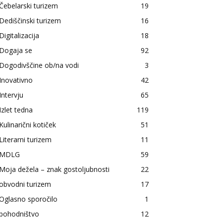
Čebelarski turizem
19
Dediščinski turizem
16
Digitalizacija
18
Dogaja se
92
Dogodivščine ob/na vodi
3
Inovativno
42
Intervju
65
Izlet tedna
119
Kulinarični kotiček
51
Literarni turizem
11
MDLG
59
Moja dežela – znak gostoljubnosti
22
obvodni turizem
17
Oglasno sporočilo
1
pohodništvo
12