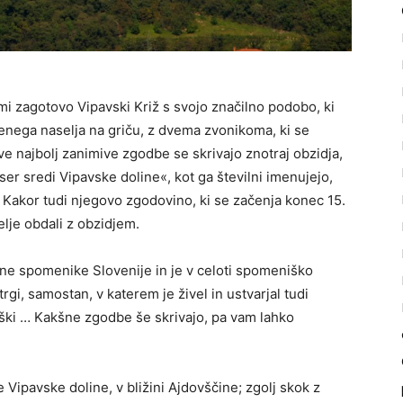
mi zagotovo Vipavski Križ s svojo značilno podobo, ki
jenega naselja na griču, z dvema zvonikoma, ki se
ve najbolj zanimive zgodbe se skrivajo znotraj obzidja,
iser sredi Vipavske doline«, kot ga številni imenujejo,
. Kakor tudi njegovo zgodovino, ki se začenja konec 15.
selje obdali z obzidjem.
ne spomenike Slovenije in je v celoti spomeniško
trgi, samostan, v katerem je živel in ustvarjal tudi
iški … Kakšne zgodbe še skrivajo, pa vam lahko
e Vipavske doline, v bližini Ajdovščine; zgolj skok z