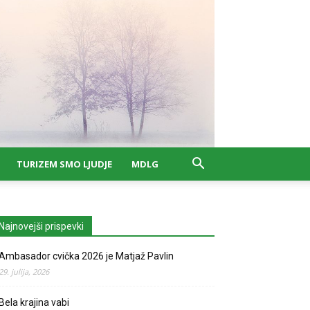
TURIZEM SMO LJUDJE
MDLG
Najnovejši prispevki
Ambasador cvička 2026 je Matjaž Pavlin
29. julija, 2026
Bela krajina vabi