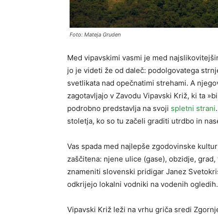
Foto: Mateja Gruden
Med vipavskimi vasmi je med najslikovitejši
jo je videti že od daleč: podolgovatega strn
svetlikata nad opečnatimi strehami. A njego
zagotavljajo v Zavodu Vipavski Križ, ki ta »b
podrobno predstavlja na svoji
spletni strani
stoletja, ko so tu začeli graditi utrdbo in na
Vas spada med najlepše zgodovinske kultur
zaščitena: njene ulice (gase), obzidje, grad, 
znameniti slovenski pridigar Janez Svetokr
odkrijejo lokalni vodniki na vodenih ogledih.
Vipavski Križ leži na vrhu griča sredi Zgornj