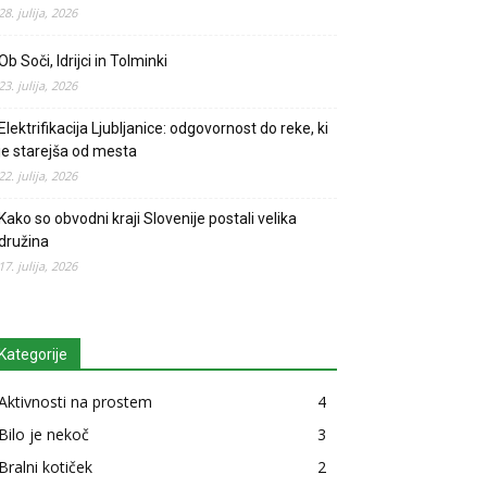
28. julija, 2026
Ob Soči, Idrijci in Tolminki
23. julija, 2026
Elektrifikacija Ljubljanice: odgovornost do reke, ki
je starejša od mesta
22. julija, 2026
Kako so obvodni kraji Slovenije postali velika
družina
17. julija, 2026
Kategorije
Aktivnosti na prostem
4
Bilo je nekoč
3
Bralni kotiček
2