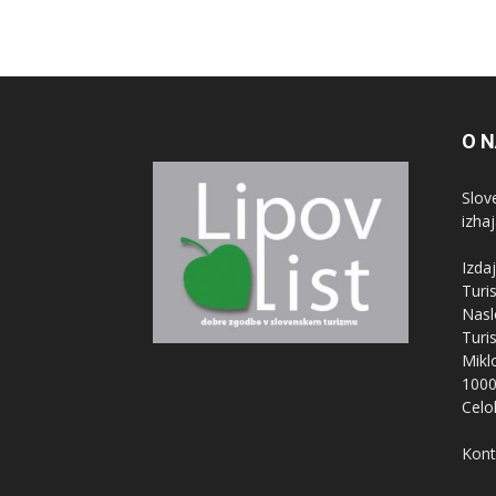
O 
Slove
izha
Izdaj
Turi
Nasl
Turi
Mikl
1000
Celo
Kont