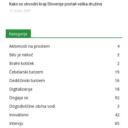
Kako so obvodni kraji Slovenije postali velika družina
17. julija, 2026
Kategorije
Aktivnosti na prostem
4
Bilo je nekoč
3
Bralni kotiček
2
Čebelarski turizem
19
Dediščinski turizem
16
Digitalizacija
18
Dogaja se
92
Dogodivščine ob/na vodi
3
Inovativno
42
Intervju
65