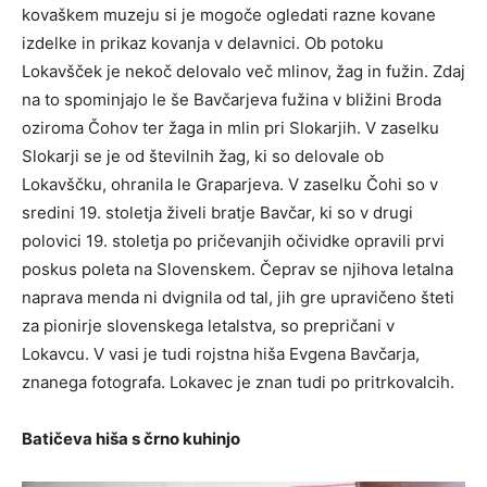
kovaškem muzeju si je mogoče ogledati razne kovane
izdelke in prikaz kovanja v delavnici. Ob potoku
Lokavšček je nekoč delovalo več mlinov, žag in fužin. Zdaj
na to spominjajo le še Bavčarjeva fužina v bližini Broda
oziroma Čohov ter žaga in mlin pri Slokarjih. V zaselku
Slokarji se je od številnih žag, ki so delovale ob
Lokavščku, ohranila le Graparjeva. V zaselku Čohi so v
sredini 19. stoletja živeli bratje Bavčar, ki so v drugi
polovici 19. stoletja po pričevanjih očividke opravili prvi
poskus poleta na Slovenskem. Čeprav se njihova letalna
naprava menda ni dvignila od tal, jih gre upravičeno šteti
za pionirje slovenskega letalstva, so prepričani v
Lokavcu. V vasi je tudi rojstna hiša Evgena Bavčarja,
znanega fotografa. Lokavec je znan tudi po pritrkovalcih.
Batičeva hiša s črno kuhinjo