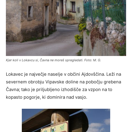
Kjer koli v Lokavcu si, Čavna ne moreš spregledati. Foto: M. G.
Lokavec je največje naselje v občini Ajdovščina. Leži na
severnem obrobju Vipavske doline na pobočju grebena
Čavna; tako je priljubljeno izhodišče za vzpon na to
kopasto pogorje, ki dominira nad vasjo.