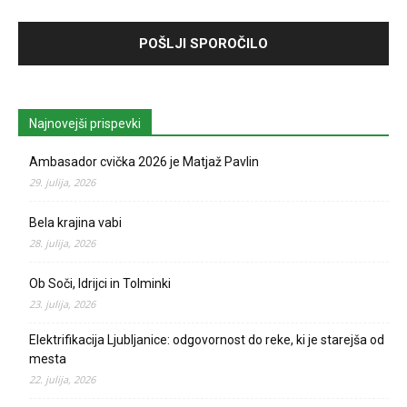
Najnovejši prispevki
Ambasador cvička 2026 je Matjaž Pavlin
29. julija, 2026
Bela krajina vabi
28. julija, 2026
Ob Soči, Idrijci in Tolminki
23. julija, 2026
Elektrifikacija Ljubljanice: odgovornost do reke, ki je starejša od
mesta
22. julija, 2026