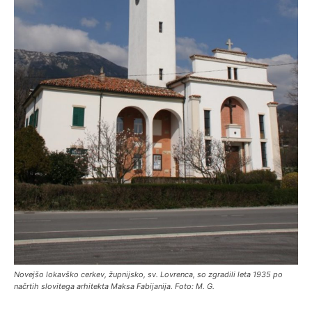
Novejšo lokavško cerkev, župnijsko, sv. Lovrenca, so zgradili leta 1935 po
načrtih slovitega arhitekta Maksa Fabijanija. Foto: M. G.