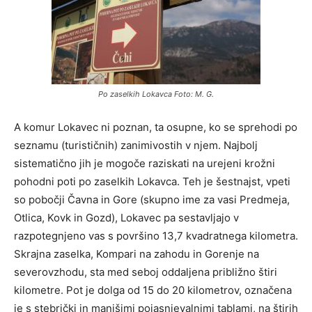
Po zaselkih Lokavca Foto: M. G.
A komur Lokavec ni poznan, ta osupne, ko se sprehodi po
seznamu (turističnih) zanimivostih v njem. Najbolj
sistematično jih je mogoče raziskati na urejeni krožni
pohodni poti po zaselkih Lokavca. Teh je šestnajst, vpeti
so pobočji Čavna in Gore (skupno ime za vasi Predmeja,
Otlica, Kovk in Gozd), Lokavec pa sestavljajo v
razpotegnjeno vas s površino 13,7 kvadratnega kilometra.
Skrajna zaselka, Kompari na zahodu in Gorenje na
severovzhodu, sta med seboj oddaljena približno štiri
kilometre. Pot je dolga od 15 do 20 kilometrov, označena
je s stebrički in manjšimi pojasnjevalnimi tablami, na štirih