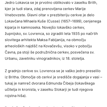
Jedro Lokavca se je prvotno oblikovalo v zaselku Brith,
kjer je tudi stara, zdaj prenovljena cerkev Marije
Vnebovzete. Glavni oltar v prezbiteriju cerkve je delo
Lokavčana Mihaela Kuše (Cusse) (1657–1699), cenjenega
kiparja in kamnoseka. Novejšo lokavško cerkev,
župnijsko, sv. Lovrenca, so zgradili leta 1935 po načrtih
slovitega arhitekta Maksa Fabijanija, na območju
arheoloških najdišč na Kovačevšu, visoko v pobočju
Čavna, pa stoji še podružnična cerkev, posvečena sv.
Urbanu, zavetniku vinogradnikov, iz 18. stoletja.
Z gradnjo cerkve sv. Lovrenca se je vaško jedro preselilo
iz Britha. Območje ob cerkvi je središče dogajanja v vasi –
tukaj je namreč dvorana Edmunda Čibeja (lokavškega
učitelja in kronista, v zaselku Slokarji je tudi njegova
rojstna hiša).