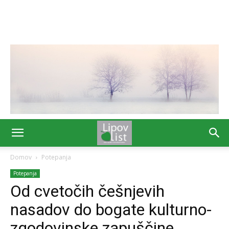
Domov
Potepanja
Potepanja
Od cvetočih češnjevih
nasadov do bogate kulturno-
zgodovinske zapuščine