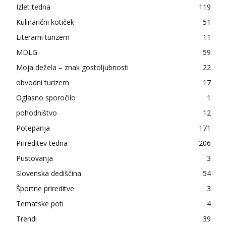
Izlet tedna
119
Kulinarični kotiček
51
Literarni turizem
11
MDLG
59
Moja dežela – znak gostoljubnosti
22
obvodni turizem
17
Oglasno sporočilo
1
pohodništvo
12
Potepanja
171
Prireditev tedna
206
Pustovanja
3
Slovenska dediščina
54
Športne prireditve
3
Tematske poti
4
Trendi
39