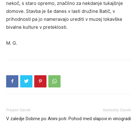
nekoč, s staro opremo, značilno za nekdanje tukajšnje
domove. Stavba je še danes v lasti družine Batič, v
prihodnosti pa jo nameravajo urediti v muzej lokavške
bivalne kulture v preteklosti.
M. G.
Prejšen članek
Naslednji članek
V zaledje Dobrne po Anini poti
Pohod med slapovi in vinogradi