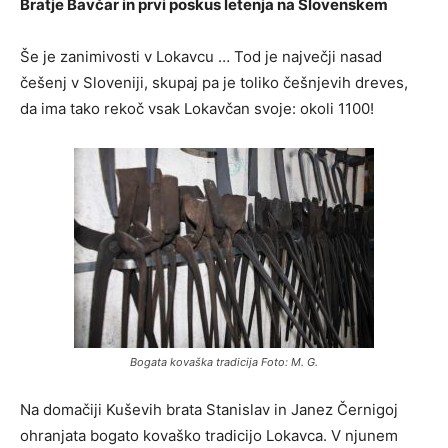
Bratje Bavčar in prvi poskus letenja na Slovenskem
Še je zanimivosti v Lokavcu … Tod je največji nasad
češenj v Sloveniji, skupaj pa je toliko češnjevih dreves,
da ima tako rekoč vsak Lokavčan svoje: okoli 1100!
Bogata kovaška tradicija Foto: M. G.
Na domačiji Kuševih brata Stanislav in Janez Černigoj
ohranjata bogato kovaško tradicijo Lokavca. V njunem