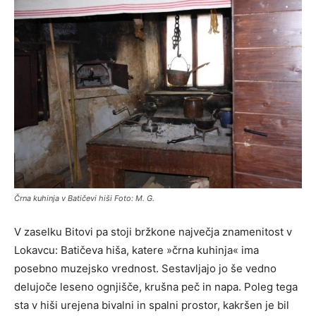
Črna kuhinja v Batičevi hiši Foto: M. G.
V zaselku Bitovi pa stoji bržkone največja znamenitost v
Lokavcu: Batičeva hiša, katere »črna kuhinja« ima
posebno muzejsko vrednost. Sestavljajo jo še vedno
delujoče leseno ognjišče, krušna peč in napa. Poleg tega
sta v hiši urejena bivalni in spalni prostor, kakršen je bil