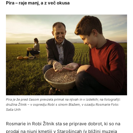
Pira – raje manj, a z več okusa
Pira je že pred časom prevzela primat na njivah in v izdelkih; na fotografiji:
družina Žitnik – v ospredju Robi s sinom Blažem, v ozadju Rosmarie Foto:
Saša Urih
Rosmarie in Robi Žitnik sta se priprave dobrot, ki so na
prodaj na njuni kmetiji v Starošincah (v bližini muzeja