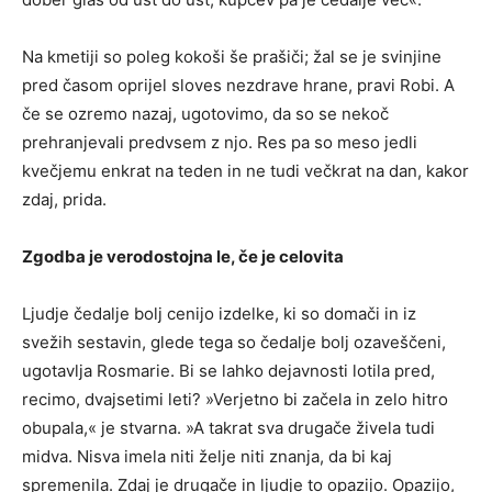
Na kmetiji so poleg kokoši še prašiči; žal se je svinjine
pred časom oprijel sloves nezdrave hrane, pravi Robi. A
če se ozremo nazaj, ugotovimo, da so se nekoč
prehranjevali predvsem z njo. Res pa so meso jedli
kvečjemu enkrat na teden in ne tudi večkrat na dan, kakor
zdaj, prida.
Zgodba je verodostojna le, če je celovita
Ljudje čedalje bolj cenijo izdelke, ki so domači in iz
svežih sestavin, glede tega so čedalje bolj ozaveščeni,
ugotavlja Rosmarie. Bi se lahko dejavnosti lotila pred,
recimo, dvajsetimi leti? »Verjetno bi začela in zelo hitro
obupala,« je stvarna. »A takrat sva drugače živela tudi
midva. Nisva imela niti želje niti znanja, da bi kaj
spremenila. Zdaj je drugače in ljudje to opazijo. Opazijo,