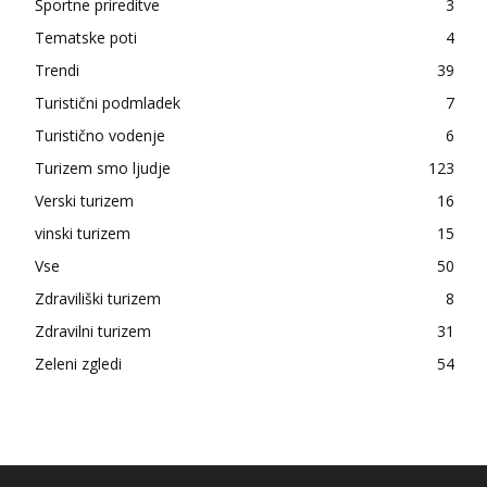
Športne prireditve
3
Tematske poti
4
Trendi
39
Turistični podmladek
7
Turistično vodenje
6
Turizem smo ljudje
123
Verski turizem
16
vinski turizem
15
Vse
50
Zdraviliški turizem
8
Zdravilni turizem
31
Zeleni zgledi
54