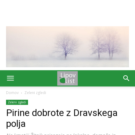
Domov
Zeleni zgledi
Zeleni zgledi
Pirine dobrote z Dravskega
polja