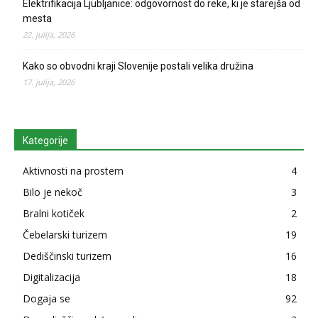
Elektrifikacija Ljubljanice: odgovornost do reke, ki je starejša od
mesta
22. julija, 2026
Kako so obvodni kraji Slovenije postali velika družina
17. julija, 2026
Kategorije
Aktivnosti na prostem
4
Bilo je nekoč
3
Bralni kotiček
2
Čebelarski turizem
19
Dediščinski turizem
16
Digitalizacija
18
Dogaja se
92