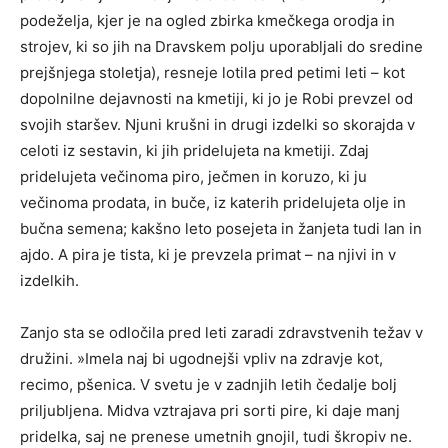
podeželja, kjer je na ogled zbirka kmečkega orodja in
strojev, ki so jih na Dravskem polju uporabljali do sredine
prejšnjega stoletja), resneje lotila pred petimi leti – kot
dopolnilne dejavnosti na kmetiji, ki jo je Robi prevzel od
svojih staršev. Njuni krušni in drugi izdelki so skorajda v
celoti iz sestavin, ki jih pridelujeta na kmetiji. Zdaj
pridelujeta večinoma piro, ječmen in koruzo, ki ju
večinoma prodata, in buče, iz katerih pridelujeta olje in
bučna semena; kakšno leto posejeta in žanjeta tudi lan in
ajdo. A pira je tista, ki je prevzela primat – na njivi in v
izdelkih.
Zanjo sta se odločila pred leti zaradi zdravstvenih težav v
družini. »Imela naj bi ugodnejši vpliv na zdravje kot,
recimo, pšenica. V svetu je v zadnjih letih čedalje bolj
priljubljena. Midva vztrajava pri sorti pire, ki daje manj
pridelka, saj ne prenese umetnih gnojil, tudi škropiv ne.