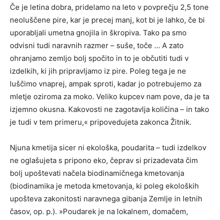
Če je letina dobra, pridelamo na leto v povprečju 2,5 tone
neoluščene pire, kar je precej manj, kot bi je lahko, če bi
uporabljali umetna gnojila in škropiva. Tako pa smo
odvisni tudi naravnih razmer – suše, toče … A zato
ohranjamo zemljo bolj spočito in to je občutiti tudi v
izdelkih, ki jih pripravljamo iz pire. Poleg tega je ne
luščimo vnaprej, ampak sproti, kadar jo potrebujemo za
mletje oziroma za moko. Veliko kupcev nam pove, da je ta
izjemno okusna. Kakovosti ne zagotavlja količina – in tako
je tudi v tem primeru,« pripovedujeta zakonca Žitnik.
Njuna kmetija sicer ni ekološka, poudarita – tudi izdelkov
ne oglašujeta s pripono eko, čeprav si prizadevata čim
bolj upoštevati načela biodinamičnega kmetovanja
(biodinamika je metoda kmetovanja, ki poleg ekoloških
upošteva zakonitosti naravnega gibanja Zemlje in letnih
časov, op. p.). »Poudarek je na lokalnem, domačem,