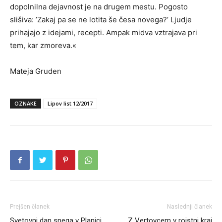
dopolnilna dejavnost je na drugem mestu. Pogosto
slišiva: ’Zakaj pa se ne lotita še česa novega?’ Ljudje
prihajajo z idejami, recepti. Ampak midva vztrajava pri
tem, kar zmoreva.«
Mateja Gruden
OZNAKE
Lipov list 12/2017
Prejšen članek
Naslednji članek
Svetovni dan snega v Planici
Z Vertovcem v rojstni kraj