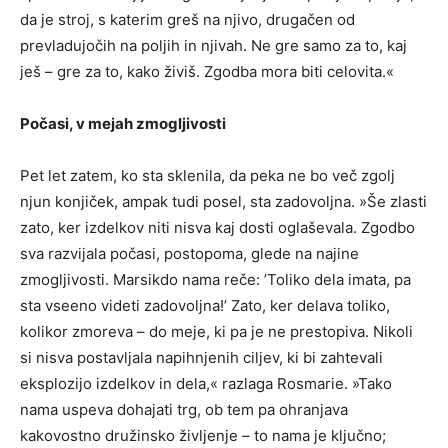
da je stroj, s katerim greš na njivo, drugačen od
prevladujočih na poljih in njivah. Ne gre samo za to, kaj
ješ – gre za to, kako živiš. Zgodba mora biti celovita.«
Počasi, v mejah zmogljivosti
Pet let zatem, ko sta sklenila, da peka ne bo več zgolj
njun konjiček, ampak tudi posel, sta zadovoljna. »Še zlasti
zato, ker izdelkov niti nisva kaj dosti oglaševala. Zgodbo
sva razvijala počasi, postopoma, glede na najine
zmogljivosti. Marsikdo nama reče: ’Toliko dela imata, pa
sta vseeno videti zadovoljna!’ Zato, ker delava toliko,
kolikor zmoreva – do meje, ki pa je ne prestopiva. Nikoli
si nisva postavljala napihnjenih ciljev, ki bi zahtevali
eksplozijo izdelkov in dela,« razlaga Rosmarie. »Tako
nama uspeva dohajati trg, ob tem pa ohranjava
kakovostno družinsko življenje – to nama je ključno;