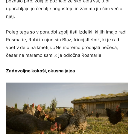
poznalo piro; zdaj jo poznajo že skorajda vsi, tudi
uporabljajo jo čedalje pogosteje in zanima jih čim več o
njej.
Poleg tega so v ponudbi zgolj tisti izdelki, ki jih imajo radi
Rosmarie, Robi in njun sin Blaž, trinajstletnik, ki je rad
vpet v delo na kmetiji. »Ne moremo prodajati nečesa,
česar ne maramo sami,« je odločna Rosmarie.
Zadovoljne kokoši, okusna jajca