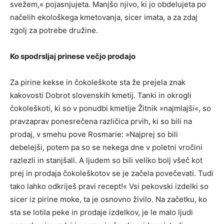
svežem,« pojasnjujeta. Manjšo njivo, ki jo obdelujeta po
načelih ekološkega kmetovanja, sicer imata, a za zdaj
zgolj za potrebe družine.
Ko spodrsljaj prinese večjo prodajo
Za pirine kekse in čokoleškote sta že prejela znak
kakovosti Dobrot slovenskih kmetij. Tanki in okrogli
čokoleškoti, ki so v ponudbi kmetije Žitnik »najmlajši«, so
pravzaprav ponesrečena različica prvih, ki so bili na
prodaj, v smehu pove Rosmarie: »Najprej so bili
debelejši, potem pa so se nekega dne v poletni vročini
razlezli in stanjšali. A ljudem so bili veliko bolj všeč kot
prej in prodaja čokoleškotov se je začela povečevati. Tudi
tako lahko odkriješ pravi recept!« Vsi pekovski izdelki so
sicer iz pirine moke, ta je osnovno živilo. Na začetku, ko
sta se lotila peke in prodaje izdelkov, je le malo ljudi