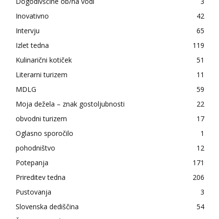
Dogodivščine ob/na vodi
3
Inovativno
42
Intervju
65
Izlet tedna
119
Kulinarični kotiček
51
Literarni turizem
11
MDLG
59
Moja dežela – znak gostoljubnosti
22
obvodni turizem
17
Oglasno sporočilo
1
pohodništvo
12
Potepanja
171
Prireditev tedna
206
Pustovanja
3
Slovenska dediščina
54