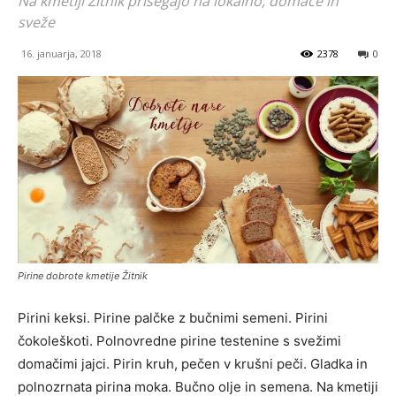
Na kmetiji Žitnik prisegajo na lokalno, domače in
sveže
16. januarja, 2018
2378
0
Pirine dobrote kmetije Žitnik
Pirini keksi. Pirine palčke z bučnimi semeni. Pirini
čokoleškoti. Polnovredne pirine testenine s svežimi
domačimi jajci. Pirin kruh, pečen v krušni peči. Gladka in
polnozrnata pirina moka. Bučno olje in semena. Na kmetiji