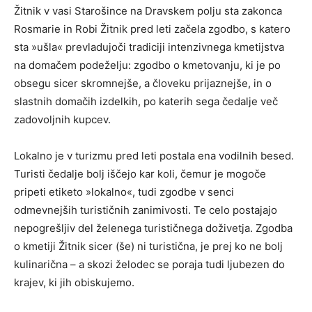
Žitnik v vasi Starošince na Dravskem polju sta zakonca
Rosmarie in Robi Žitnik pred leti začela zgodbo, s katero
sta »ušla« prevladujoči tradiciji intenzivnega kmetijstva
na domačem podeželju: zgodbo o kmetovanju, ki je po
obsegu sicer skromnejše, a človeku prijaznejše, in o
slastnih domačih izdelkih, po katerih sega čedalje več
zadovoljnih kupcev.
Lokalno je v turizmu pred leti postala ena vodilnih besed.
Turisti čedalje bolj iščejo kar koli, čemur je mogoče
pripeti etiketo »lokalno«, tudi zgodbe v senci
odmevnejših turističnih zanimivosti. Te celo postajajo
nepogrešljiv del želenega turističnega doživetja. Zgodba
o kmetiji Žitnik sicer (še) ni turistična, je prej ko ne bolj
kulinarična – a skozi želodec se poraja tudi ljubezen do
krajev, ki jih obiskujemo.