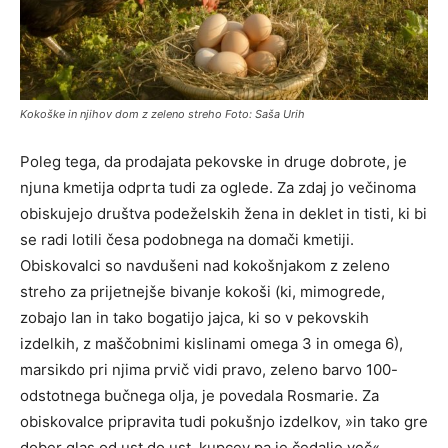
Kokoške in njihov dom z zeleno streho Foto: Saša Urih
Poleg tega, da prodajata pekovske in druge dobrote, je
njuna kmetija odprta tudi za oglede. Za zdaj jo večinoma
obiskujejo društva podeželskih žena in deklet in tisti, ki bi
se radi lotili česa podobnega na domači kmetiji.
Obiskovalci so navdušeni nad kokošnjakom z zeleno
streho za prijetnejše bivanje kokoši (ki, mimogrede,
zobajo lan in tako bogatijo jajca, ki so v pekovskih
izdelkih, z maščobnimi kislinami omega 3 in omega 6),
marsikdo pri njima prvič vidi pravo, zeleno barvo 100-
odstotnega bučnega olja, je povedala Rosmarie. Za
obiskovalce pripravita tudi pokušnjo izdelkov, »in tako gre
dober glas od ust do ust, kupcev pa je čedalje več«.