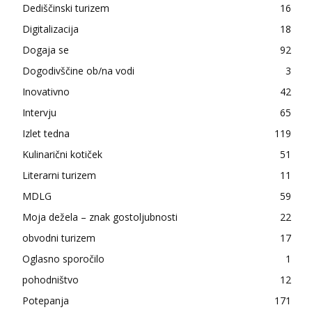
Dediščinski turizem
16
Digitalizacija
18
Dogaja se
92
Dogodivščine ob/na vodi
3
Inovativno
42
Intervju
65
Izlet tedna
119
Kulinarični kotiček
51
Literarni turizem
11
MDLG
59
Moja dežela – znak gostoljubnosti
22
obvodni turizem
17
Oglasno sporočilo
1
pohodništvo
12
Potepanja
171