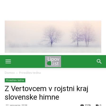
Domov
Prireditev tedna
Prireditev tedna
Z Vertovcem v rojstni kraj
slovenske himne
22. januarja, 2018
2176
0