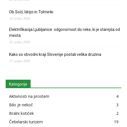
Ob Soči, Idrijci in Tolminki
23. julija, 2026
Elektrifikacija Ljubljanice: odgovornost do reke, ki je starejša od
mesta
22. julija, 2026
Kako so obvodni kraji Slovenije postali velika družina
17. julija, 2026
Kategorije
Aktivnosti na prostem
4
Bilo je nekoč
3
Bralni kotiček
2
Čebelarski turizem
19