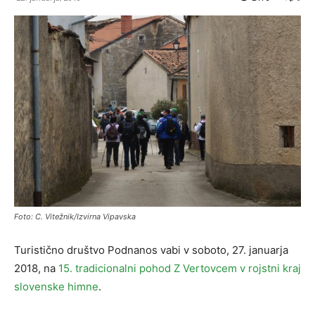
Foto: C. Vitežnik/Izvirna Vipavska
Turistično društvo Podnanos vabi v soboto, 27. januarja
2018, na
15. tradicionalni pohod Z Vertovcem v rojstni kraj
slovenske himne
.