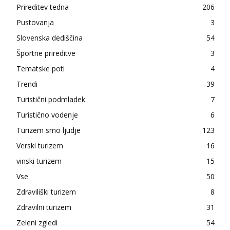
Prireditev tedna
206
Pustovanja
3
Slovenska dediščina
54
Športne prireditve
3
Tematske poti
4
Trendi
39
Turistični podmladek
7
Turistično vodenje
6
Turizem smo ljudje
123
Verski turizem
16
vinski turizem
15
Vse
50
Zdraviliški turizem
8
Zdravilni turizem
31
Zeleni zgledi
54