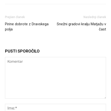
Prejšen članek
Naslednji članek
Pirine dobrote z Dravskega
Snežni gradovi kralju Matjažu v
polja
čast
PUSTI SPOROČILO