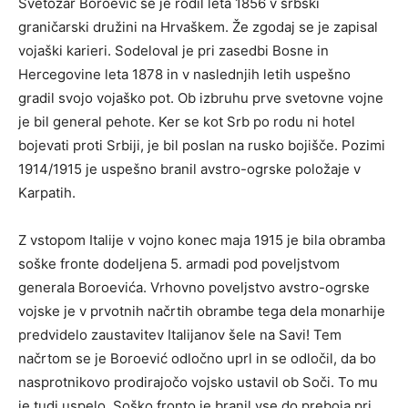
Svetozar Boroević se je rodil leta 1856 v srbski
graničarski družini na Hrvaškem. Že zgodaj se je zapisal
vojaški karieri. Sodeloval je pri zasedbi Bosne in
Hercegovine leta 1878 in v naslednjih letih uspešno
gradil svojo vojaško pot. Ob izbruhu prve svetovne vojne
je bil general pehote. Ker se kot Srb po rodu ni hotel
bojevati proti Srbiji, je bil poslan na rusko bojišče. Pozimi
1914/1915 je uspešno branil avstro-ogrske položaje v
Karpatih.
Z vstopom Italije v vojno konec maja 1915 je bila obramba
soške fronte dodeljena 5. armadi pod poveljstvom
generala Boroevića. Vrhovno poveljstvo avstro-ogrske
vojske je v prvotnih načrtih obrambe tega dela monarhije
predvidelo zaustavitev Italijanov šele na Savi! Tem
načrtom se je Boroević odločno uprl in se odločil, da bo
nasprotnikovo prodirajočo vojsko ustavil ob Soči. To mu
je tudi uspelo. Soško fronto je branil vse do preboja pri