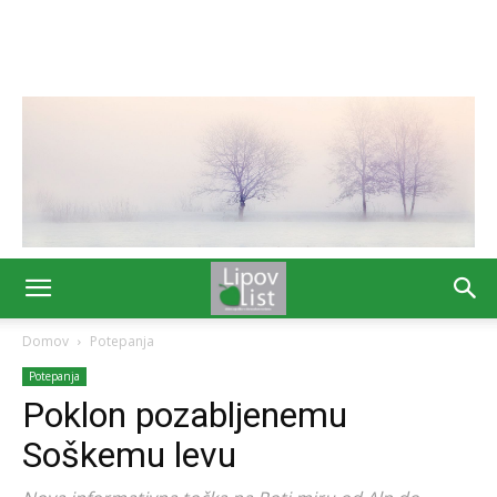
Domov
Potepanja
Potepanja
Poklon pozabljenemu
Soškemu levu