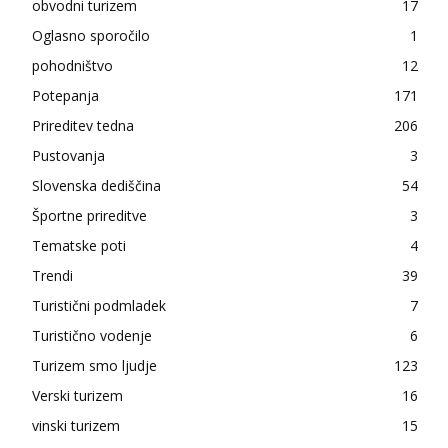
obvodni turizem
17
Oglasno sporočilo
1
pohodništvo
12
Potepanja
171
Prireditev tedna
206
Pustovanja
3
Slovenska dediščina
54
Športne prireditve
3
Tematske poti
4
Trendi
39
Turistični podmladek
7
Turistično vodenje
6
Turizem smo ljudje
123
Verski turizem
16
vinski turizem
15