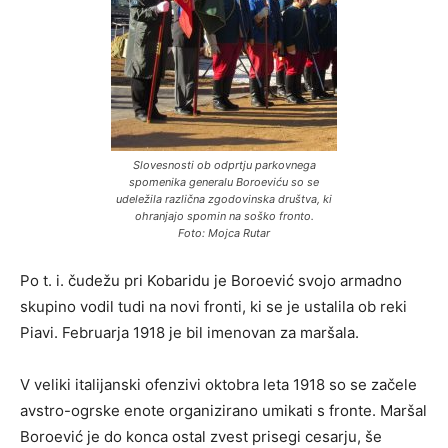
Slovesnosti ob odprtju parkovnega
spomenika generalu Boroeviću so se
udeležila različna zgodovinska društva, ki
ohranjajo spomin na soško fronto.
Foto: Mojca Rutar
Po t. i. čudežu pri Kobaridu je Boroević svojo armadno
skupino vodil tudi na novi fronti, ki se je ustalila ob reki
Piavi. Februarja 1918 je bil imenovan za maršala.
V veliki italijanski ofenzivi oktobra leta 1918 so se začele
avstro-ogrske enote organizirano umikati s fronte. Maršal
Boroević je do konca ostal zvest prisegi cesarju, še