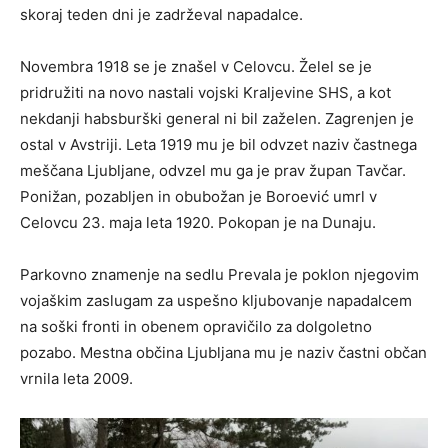
skoraj teden dni je zadrževal napadalce.
Novembra 1918 se je znašel v Celovcu. Želel se je
pridružiti na novo nastali vojski Kraljevine SHS, a kot
nekdanji habsburški general ni bil zaželen. Zagrenjen je
ostal v Avstriji. Leta 1919 mu je bil odvzet naziv častnega
meščana Ljubljane, odvzel mu ga je prav župan Tavčar.
Ponižan, pozabljen in obubožan je Boroević umrl v
Celovcu 23. maja leta 1920. Pokopan je na Dunaju.
Parkovno znamenje na sedlu Prevala je poklon njegovim
vojaškim zaslugam za uspešno kljubovanje napadalcem
na soški fronti in obenem opravičilo za dolgoletno
pozabo. Mestna občina Ljubljana mu je naziv častni občan
vrnila leta 2009.