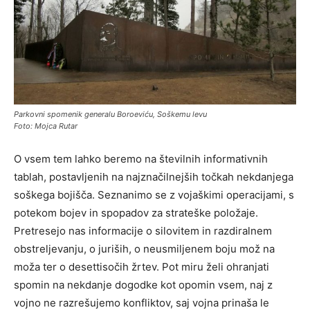
Parkovni spomenik generalu Boroeviću, Soškemu levu
Foto: Mojca Rutar
O vsem tem lahko beremo na številnih informativnih
tablah, postavljenih na najznačilnejših točkah nekdanjega
soškega bojišča. Seznanimo se z vojaškimi operacijami, s
potekom bojev in spopadov za strateške položaje.
Pretresejo nas informacije o silovitem in razdiralnem
obstreljevanju, o juriših, o neusmiljenem boju mož na
moža ter o desettisočih žrtev. Pot miru želi ohranjati
spomin na nekdanje dogodke kot opomin vsem, naj z
vojno ne razrešujemo konfliktov, saj vojna prinaša le