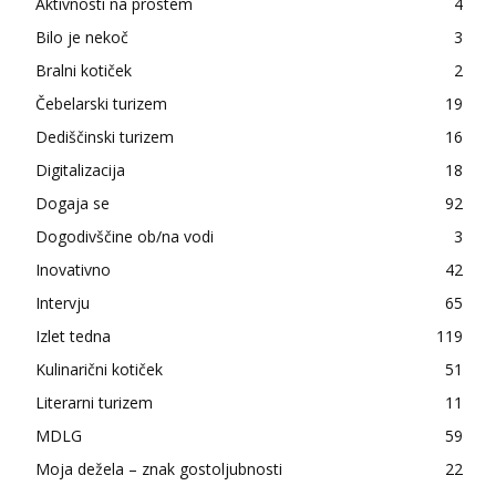
Aktivnosti na prostem
4
Bilo je nekoč
3
Bralni kotiček
2
Čebelarski turizem
19
Dediščinski turizem
16
Digitalizacija
18
Dogaja se
92
Dogodivščine ob/na vodi
3
Inovativno
42
Intervju
65
Izlet tedna
119
Kulinarični kotiček
51
Literarni turizem
11
MDLG
59
Moja dežela – znak gostoljubnosti
22