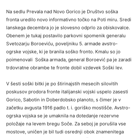
Na sedlu Prevala nad Novo Gorico je Društvo soška
fronta uredilo novo informativno točko na Poti miru. Sredi
lanskega decembra jo je slovesno odprlo za obiskovalce.
Obenem je tukaj postavilo parkovni spomenik generalu
Svetozarju Boroeviću, poveljniku 5. armade avstro-
ogrske vojske, ki je branila soško fronto. Kmalu so jo
poimenovali Soška armada, general Boroević pa je zaradi
trdovratne obrambe te fronte dobil vzdevek Soški lev.
V šesti soški bitki je po štirinajstih mesecih silovitih
poskusov prodora fronte italijanski vojski uspelo zasesti
Gorico, Sabotin in Doberdobsko planoto, s čimer je v
začetku avgusta 1916 padlo t. i. goriško mostišče. Avstro-
ogrska vojska se je umaknila na dotedanje rezervne
položaje na levem bregu Soče. Za seboj je porušila vse
mostove, uničen je bil tudi osrednji obok znamenitega