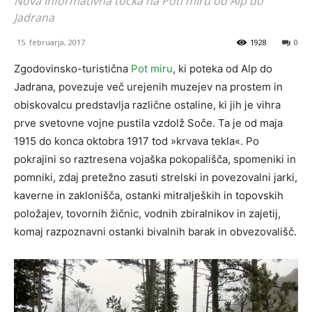
Nova informativna točka na Poti miru od Alp do
Jadrana
15. februarja, 2017
1928
0
Zgodovinsko-turistična
Pot miru
, ki poteka od Alp do
Jadrana, povezuje več urejenih muzejev na prostem in
obiskovalcu predstavlja različne ostaline, ki jih je vihra
prve svetovne vojne pustila vzdolž Soče. Ta je od maja
1915 do konca oktobra 1917 tod »krvava tekla«. Po
pokrajini so raztresena vojaška pokopališča, spomeniki in
pomniki, zdaj pretežno zasuti strelski in povezovalni jarki,
kaverne in zaklonišča, ostanki mitraljeških in topovskih
položajev, tovornih žičnic, vodnih zbiralnikov in zajetij,
komaj razpoznavni ostanki bivalnih barak in obvezovališč.