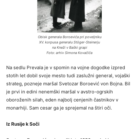
Obisk generala Boroevića pri poveljniku
XV. korpusa generalu Stöger-Steinerju
na Kneži v Baški grapi
Foto: arhiv Simona Kovačiča
Na sedlu Prevala je v spomin na vojne dogodke izpred
stotih let dobil svoje mesto tudi zaslužni general, vojaški
strateg, pozneje maršal Svetozar Boroević von Bojna. Bil
je prvi in edini nenemški maršal v avstro-ogrskih
oboroženih silah, eden najbolj cenjenih častnikov v
monarhiji. Sam cesar ga je sprejemal na štiri oči.
Iz Rusije k Soči