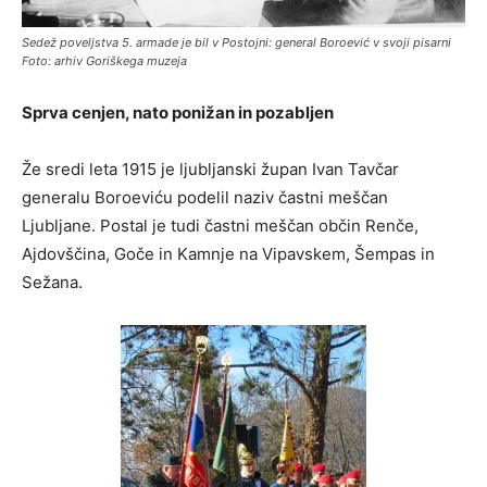
Sedež poveljstva 5. armade je bil v Postojni: general Boroević v svoji pisarni
Foto: arhiv Goriškega muzeja
Sprva cenjen, nato ponižan in pozabljen
Že sredi leta 1915 je ljubljanski župan Ivan Tavčar
generalu Boroeviću podelil naziv častni meščan
Ljubljane. Postal je tudi častni meščan občin Renče,
Ajdovščina, Goče in Kamnje na Vipavskem, Šempas in
Sežana.