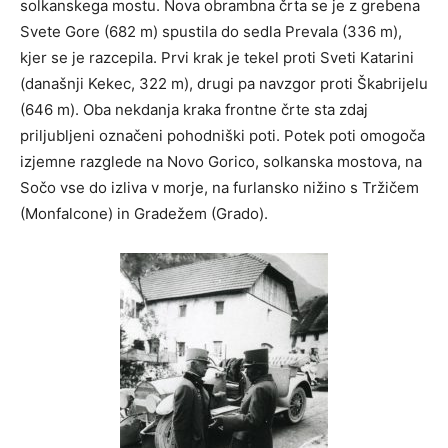
solkanskega mostu. Nova obrambna črta se je z grebena
Svete Gore (682 m) spustila do sedla Prevala (336 m),
kjer se je razcepila. Prvi krak je tekel proti Sveti Katarini
(današnji Kekec, 322 m), drugi pa navzgor proti Škabrijelu
(646 m). Oba nekdanja kraka frontne črte sta zdaj
priljubljeni označeni pohodniški poti. Potek poti omogoča
izjemne razglede na Novo Gorico, solkanska mostova, na
Sočo vse do izliva v morje, na furlansko nižino s Tržičem
(Monfalcone) in Gradežem (Grado).