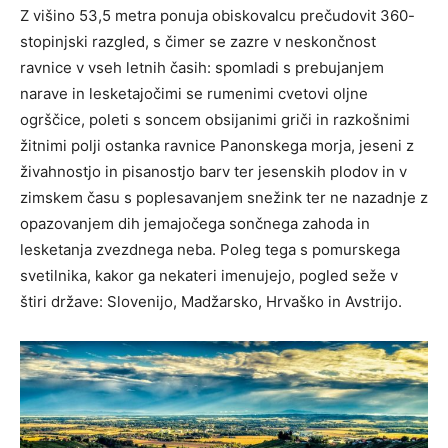
Z višino 53,5 metra ponuja obiskovalcu prečudovit 360-
stopinjski razgled, s čimer se zazre v neskončnost
ravnice v vseh letnih časih: spomladi s prebujanjem
narave in lesketajočimi se rumenimi cvetovi oljne
ogrščice, poleti s soncem obsijanimi griči in razkošnimi
žitnimi polji ostanka ravnice Panonskega morja, jeseni z
živahnostjo in pisanostjo barv ter jesenskih plodov in v
zimskem času s poplesavanjem snežink ter ne nazadnje z
opazovanjem dih jemajočega sončnega zahoda in
lesketanja zvezdnega neba. Poleg tega s pomurskega
svetilnika, kakor ga nekateri imenujejo, pogled seže v
štiri države: Slovenijo, Madžarsko, Hrvaško in Avstrijo.