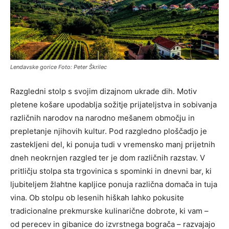
Lendavske gorice Foto: Peter Škrilec
Razgledni stolp s svojim dizajnom ukrade dih. Motiv
pletene košare upodablja sožitje prijateljstva in sobivanja
različnih narodov na narodno mešanem območju in
prepletanje njihovih kultur. Pod razgledno ploščadjo je
zastekljeni del, ki ponuja tudi v vremensko manj prijetnih
dneh neokrnjen razgled ter je dom različnih razstav. V
pritličju stolpa sta trgovinica s spominki in dnevni bar, ki
ljubiteljem žlahtne kapljice ponuja različna domača in tuja
vina. Ob stolpu ob lesenih hiškah lahko pokusite
tradicionalne prekmurske kulinarične dobrote, ki vam –
od perecev in gibanice do izvrstnega bograča – razvajajo