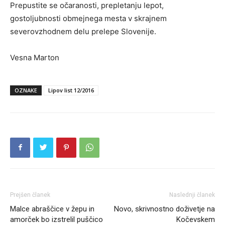
Prepustite se očaranosti, prepletanju lepot,
gostoljubnosti obmejnega mesta v skrajnem
severovzhodnem delu prelepe Slovenije.
Vesna Marton
OZNAKE
Lipov list 12/2016
Prejšen članek
Naslednji članek
Malce abraščice v žepu in
Novo, skrivnostno doživetje na
amorček bo izstrelil puščico
Kočevskem