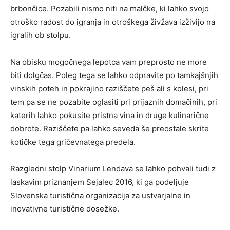
brbončice. Pozabili nismo niti na malčke, ki lahko svojo
otroško radost do igranja in otroškega živžava izživijo na
igralih ob stolpu.
Na obisku mogočnega lepotca vam preprosto ne more
biti dolgčas. Poleg tega se lahko odpravite po tamkajšnjih
vinskih poteh in pokrajino raziščete peš ali s kolesi, pri
tem pa se ne pozabite oglasiti pri prijaznih domačinih, pri
katerih lahko pokusite pristna vina in druge kulinarične
dobrote. Raziščete pa lahko seveda še preostale skrite
kotičke tega gričevnatega predela.
Razgledni stolp Vinarium Lendava se lahko pohvali tudi z
laskavim priznanjem Sejalec 2016, ki ga podeljuje
Slovenska turistična organizacija za ustvarjalne in
inovativne turistične dosežke.