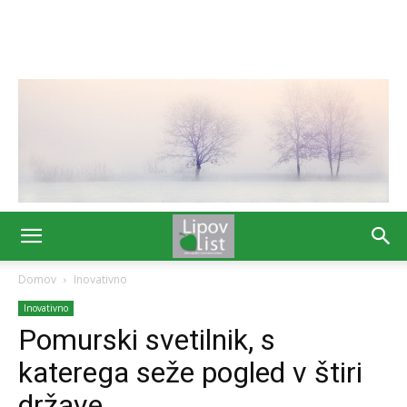
Domov
Inovativno
Inovativno
Pomurski svetilnik, s
katerega seže pogled v štiri
države