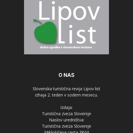
O NAS
Slovenska turistična revija Lipov list
izhaja 2. teden v sodem mesecu.
Izdaja:
Turistična zveza Slovenije
Naslov uredništva:
Turistična zveza Slovenije
Miklošičeva cesta 38/VI