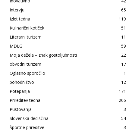
Inovativno
42
Intervju
65
Izlet tedna
119
Kulinarični kotiček
51
Literarni turizem
11
MDLG
59
Moja dežela – znak gostoljubnosti
22
obvodni turizem
17
Oglasno sporočilo
1
pohodništvo
12
Potepanja
171
Prireditev tedna
206
Pustovanja
3
Slovenska dediščina
54
Športne prireditve
3