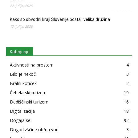
22. julija, 2026
Kako so obvodni kraji Slovenije postali velika družina
17. julija, 2026
Kategorije
Aktivnosti na prostem
4
Bilo je nekoč
3
Bralni kotiček
2
Čebelarski turizem
19
Dediščinski turizem
16
Digitalizacija
18
Dogaja se
92
Dogodivščine ob/na vodi
3