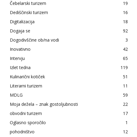
Čebelarski turizem
19
Dediščinski turizem
16
Digitalizacija
18
Dogaja se
92
Dogodivščine ob/na vodi
3
Inovativno
42
Intervju
65
Izlet tedna
119
Kulinarični kotiček
51
Literarni turizem
11
MDLG
59
Moja dežela – znak gostoljubnosti
22
obvodni turizem
17
Oglasno sporočilo
1
pohodništvo
12