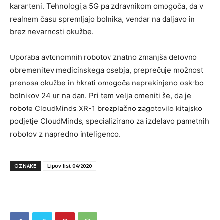
karanteni. Tehnologija 5G pa zdravnikom omogoča, da v
realnem času spremljajo bolnika, vendar na daljavo in
brez nevarnosti okužbe.
Uporaba avtonomnih robotov znatno zmanjša delovno
obremenitev medicinskega osebja, preprečuje možnost
prenosa okužbe in hkrati omogoča neprekinjeno oskrbo
bolnikov 24 ur na dan. Pri tem velja omeniti še, da je
robote CloudMinds XR-1 brezplačno zagotovilo kitajsko
podjetje CloudMinds, specializirano za izdelavo pametnih
robotov z napredno inteligenco.
OZNAKE
Lipov list 04/2020