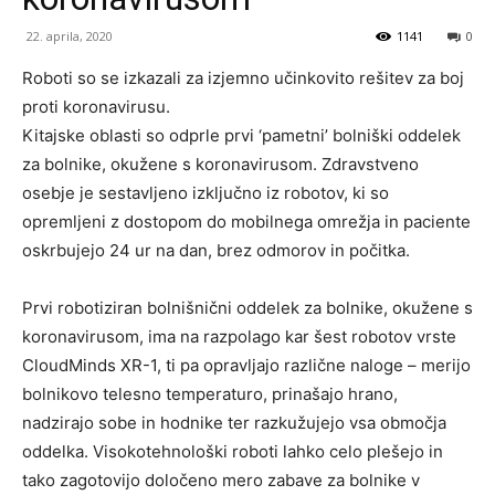
22. aprila, 2020
1141
0
Roboti so se izkazali za izjemno učinkovito rešitev za boj
proti koronavirusu.
Kitajske oblasti so odprle prvi ‘pametni’ bolniški oddelek
za bolnike, okužene s koronavirusom. Zdravstveno
osebje je sestavljeno izključno iz robotov, ki so
opremljeni z dostopom do mobilnega omrežja in paciente
oskrbujejo 24 ur na dan, brez odmorov in počitka.
Prvi robotiziran bolnišnični oddelek za bolnike, okužene s
koronavirusom, ima na razpolago kar šest robotov vrste
CloudMinds XR-1, ti pa opravljajo različne naloge – merijo
bolnikovo telesno temperaturo, prinašajo hrano,
nadzirajo sobe in hodnike ter razkužujejo vsa območja
oddelka. Visokotehnološki roboti lahko celo plešejo in
tako zagotovijo določeno mero zabave za bolnike v