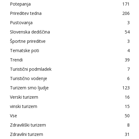
Potepanja
171
Prireditev tedna
206
Pustovanja
3
Slovenska dediščina
54
Športne prireditve
3
Tematske poti
4
Trendi
39
Turistični podmladek
7
Turistično vodenje
6
Turizem smo ljudje
123
Verski turizem
16
vinski turizem
15
Vse
50
Zdraviliški turizem
8
Zdravilni turizem
31