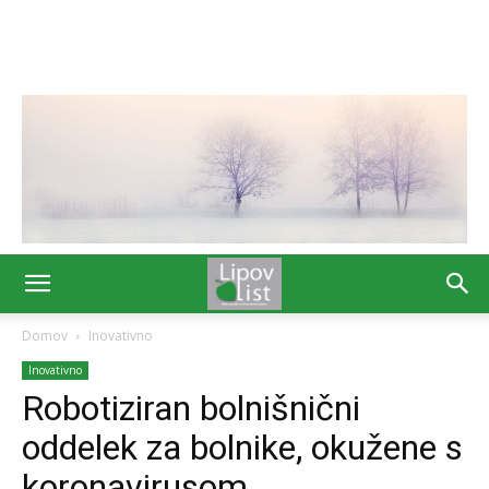
Domov
Inovativno
Inovativno
Robotiziran bolnišnični
oddelek za bolnike, okužene s
koronavirusom