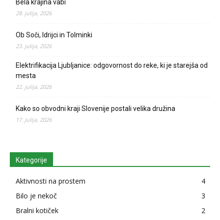
Bela krajina vabi
28. julija, 2026
Ob Soči, Idrijci in Tolminki
23. julija, 2026
Elektrifikacija Ljubljanice: odgovornost do reke, ki je starejša od
mesta
22. julija, 2026
Kako so obvodni kraji Slovenije postali velika družina
17. julija, 2026
Kategorije
Aktivnosti na prostem
4
Bilo je nekoč
3
Bralni kotiček
2