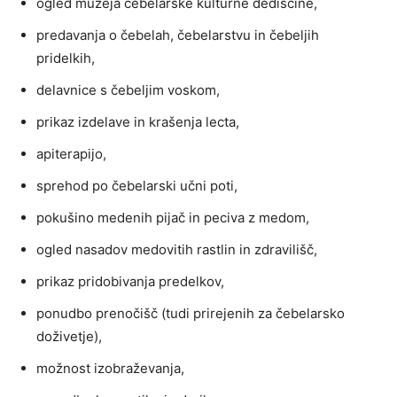
ogled muzeja čebelarske kulturne dediščine,
predavanja o čebelah, čebelarstvu in čebeljih
pridelkih,
delavnice s čebeljim voskom,
prikaz izdelave in krašenja lecta,
apiterapijo,
sprehod po čebelarski učni poti,
pokušino medenih pijač in peciva z medom,
ogled nasadov medovitih rastlin in zdravilišč,
prikaz pridobivanja predelkov,
ponudbo prenočišč (tudi prirejenih za čebelarsko
doživetje),
možnost izobraževanja,