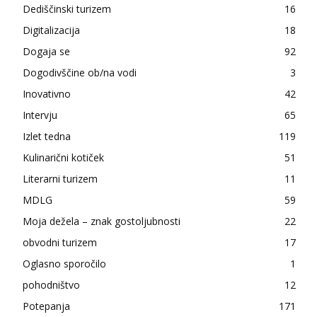
Dediščinski turizem
16
Digitalizacija
18
Dogaja se
92
Dogodivščine ob/na vodi
3
Inovativno
42
Intervju
65
Izlet tedna
119
Kulinarični kotiček
51
Literarni turizem
11
MDLG
59
Moja dežela – znak gostoljubnosti
22
obvodni turizem
17
Oglasno sporočilo
1
pohodništvo
12
Potepanja
171