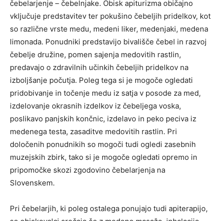
čebelarjenje – čebelnjake. Obisk apiturizma običajno
vključuje predstavitev ter pokušino čebeljih pridelkov, kot
so različne vrste medu, medeni liker, medenjaki, medena
limonada. Ponudniki predstavijo bivališče čebel in razvoj
čebelje družine, pomen sajenja medovitih rastlin,
predavajo o zdravilnih učinkih čebeljih pridelkov na
izboljšanje počutja. Poleg tega si je mogoče ogledati
pridobivanje in točenje medu iz satja v posode za med,
izdelovanje okrasnih izdelkov iz čebeljega voska,
poslikavo panjskih končnic, izdelavo in peko peciva iz
medenega testa, zasaditve medovitih rastlin. Pri
določenih ponudnikih so mogoči tudi ogledi zasebnih
muzejskih zbirk, tako si je mogoče ogledati opremo in
pripomočke skozi zgodovino čebelarjenja na
Slovenskem.
Pri čebelarjih, ki poleg ostalega ponujajo tudi apiterapijo,