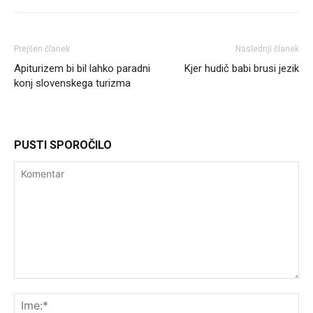
Prejšen članek
Naslednji članek
Apiturizem bi bil lahko paradni
Kjer hudič babi brusi jezik
konj slovenskega turizma
PUSTI SPOROČILO