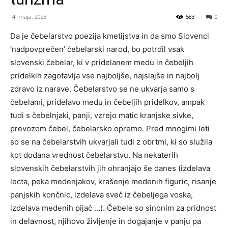
4. maja, 2023
583
0
Da je čebelarstvo poezija kmetijstva in da smo Slovenci
‘nadpovprečen’ čebelarski narod, bo potrdil vsak
slovenski čebelar, ki v pridelanem medu in čebeljih
pridelkih zagotavlja vse najboljše, najslajše in najbolj
zdravo iz narave. Čebelarstvo se ne ukvarja samo s
čebelami, pridelavo medu in čebeljih pridelkov, ampak
tudi s čebelnjaki, panji, vzrejo matic kranjske sivke,
prevozom čebel, čebelarsko opremo. Pred mnogimi leti
so se na čebelarstvih ukvarjali tudi z obrtmi, ki so služila
kot dodana vrednost čebelarstvu. Na nekaterih
slovenskih čebelarstvih jih ohranjajo še danes (izdelava
lecta, peka medenjakov, krašenje medenih figuric, risanje
panjskih končnic, izdelava sveč iz čebeljega voska,
izdelava medenih pijač …). Čebele so sinonim za pridnost
in delavnost, njihovo življenje in dogajanje v panju pa