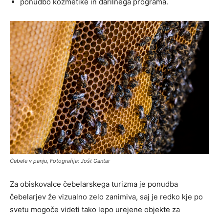
ponudbo kozmetike in darilnega programa.
Čebele v panju, Fotografija: Jošt Gantar
Za obiskovalce čebelarskega turizma je ponudba
čebelarjev že vizualno zelo zanimiva, saj je redko kje po
svetu mogoče videti tako lepo urejene objekte za