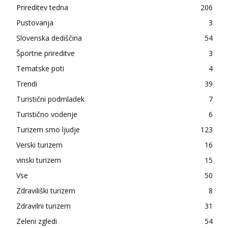
Prireditev tedna
206
Pustovanja
3
Slovenska dediščina
54
Športne prireditve
3
Tematske poti
4
Trendi
39
Turistični podmladek
7
Turistično vodenje
6
Turizem smo ljudje
123
Verski turizem
16
vinski turizem
15
Vse
50
Zdraviliški turizem
8
Zdravilni turizem
31
Zeleni zgledi
54