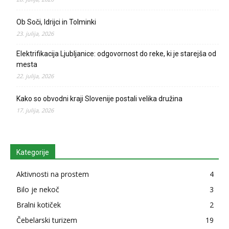
Ob Soči, Idrijci in Tolminki
23. julija, 2026
Elektrifikacija Ljubljanice: odgovornost do reke, ki je starejša od
mesta
22. julija, 2026
Kako so obvodni kraji Slovenije postali velika družina
17. julija, 2026
Kategorije
Aktivnosti na prostem
4
Bilo je nekoč
3
Bralni kotiček
2
Čebelarski turizem
19