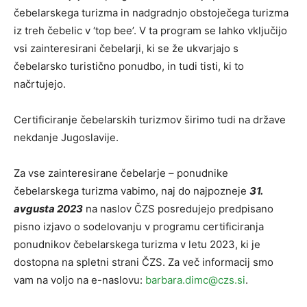
čebelarskega turizma in nadgradnjo obstoječega turizma
iz treh čebelic v ‘top bee’. V ta program se lahko vključijo
vsi zainteresirani čebelarji, ki se že ukvarjajo s
čebelarsko turistično ponudbo, in tudi tisti, ki to
načrtujejo.
Certificiranje čebelarskih turizmov širimo tudi na države
nekdanje Jugoslavije.
Za vse zainteresirane čebelarje – ponudnike
čebelarskega turizma vabimo, naj do najpozneje
31.
avgusta 2023
na naslov ČZS posredujejo predpisano
pisno izjavo o sodelovanju v programu certificiranja
ponudnikov čebelarskega turizma v letu 2023, ki je
dostopna na spletni strani ČZS. Za več informacij smo
vam na voljo na e-naslovu:
barbara.dimc@czs.si
.