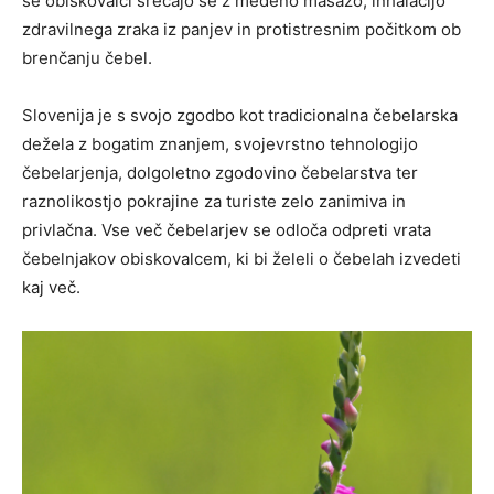
se obiskovalci srečajo še z medeno masažo, inhalacijo
zdravilnega zraka iz panjev in protistresnim počitkom ob
brenčanju čebel.
Slovenija je s svojo zgodbo kot tradicionalna čebelarska
dežela z bogatim znanjem, svojevrstno tehnologijo
čebelarjenja, dolgoletno zgodovino čebelarstva ter
raznolikostjo pokrajine za turiste zelo zanimiva in
privlačna. Vse več čebelarjev se odloča odpreti vrata
čebelnjakov obiskovalcem, ki bi želeli o čebelah izvedeti
kaj več.