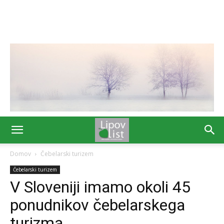
Domov
Čebelarski turizem
Čebelarski turizem
V Sloveniji imamo okoli 45
ponudnikov čebelarskega
turizma