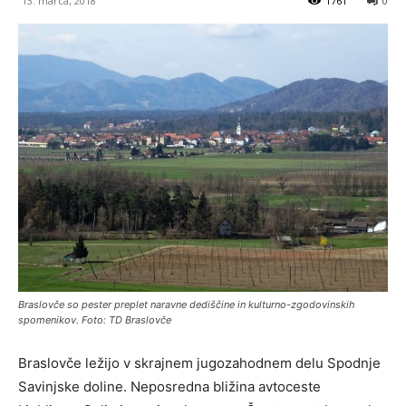
13. marca, 2018
1761
0
Braslovče so pester preplet naravne dediščine in kulturno-zgodovinskih
spomenikov. Foto: TD Braslovče
Braslovče ležijo v skrajnem jugozahodnem delu Spodnje
Savinjske doline. Neposredna bližina avtoceste