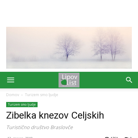
Domov
Turizem smo ljudje
Turizem smo ljudje
Zibelka knezov Celjskih
Turistično društvo Braslovče