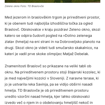
Zeleno okno Foto: TD Braslovče
Med jezerom in braslovškim trgom je prireditveni prostor,
ki je obenem tudi najboljša izhodiščna točka za ogled
Braslovč. Obiskovalce v kraju pozdravi Zeleno okno, skozi
katero se odpira čudovit pogled na »Dolino zelenega
zlata« (hmelja) na eni strani in na Dobroveljsko planoto na
drugi. Skozi okno je videti tudi smučarsko skakalnico, na
kateri je vadil prve skoke olimpijec Matjaž Debelak.
Znamenitosti Braslovč so prikazane na veliki tabli ob
oknu. Na prireditvenem prostoru stoji štajerski kozolec, ki
je med največjimi kozolci v Sloveniji. Z naravne terase, ki
jo je ustvarila reka Savinja, pa se vidijo obširni nasadi
hmelja. TD Braslovče je ob prireditvenem prostoru
uredilo vzorčni nasad hmelja, kjer lahko obiskovalci
izvedo več o njem in o obdelovanju hmeljišč nekoč in