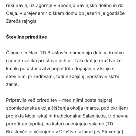
reki Savinji iz Zgornje v Spodnjo Savinjsko dolino in do
Celja. V urejenem ribiškem domu ob jezerih je gostišče
Žareča rajngla.
Številne prireditve
Članice in člani TD Braslovče namenjajo delu v društvu
izjemno veliko prostovoljnih ur. Tako kot je društvo že
kmalu po ustanovitvi popestrilo dogajanje v kraju s
številnimi prireditvami, tudi v zdajšnji »postavi« skrbi
zanje.
Pripravlja več prireditev – med njimi bosta najprej
spomladanska akcija čiščenja okolja (marca, pod okriljem
projekta Moja reka) in tradicionalna Salamijada, tridnevna
prireditev (aprila), na kateri ocenjujejo salame (TD
Braslovče je včlanjeno v Društvo salamarjev Slovenije),