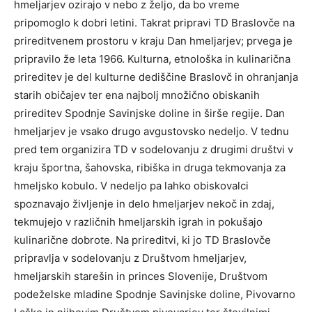
hmeljarjev ozirajo v nebo z željo, da bo vreme
pripomoglo k dobri letini. Takrat pripravi TD Braslovče na
prireditvenem prostoru v kraju Dan hmeljarjev; prvega je
pripravilo že leta 1966. Kulturna, etnološka in kulinarična
prireditev je del kulturne dediščine Braslovč in ohranjanja
starih običajev ter ena najbolj množično obiskanih
prireditev Spodnje Savinjske doline in širše regije. Dan
hmeljarjev je vsako drugo avgustovsko nedeljo. V tednu
pred tem organizira TD v sodelovanju z drugimi društvi v
kraju športna, šahovska, ribiška in druga tekmovanja za
hmeljsko kobulo. V nedeljo pa lahko obiskovalci
spoznavajo življenje in delo hmeljarjev nekoč in zdaj,
tekmujejo v različnih hmeljarskih igrah in pokušajo
kulinarične dobrote. Na prireditvi, ki jo TD Braslovče
pripravlja v sodelovanju z Društvom hmeljarjev,
hmeljarskih starešin in princes Slovenije, Društvom
podeželske mladine Spodnje Savinjske doline, Pivovarno