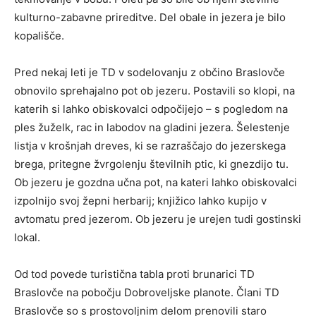
kulturno-zabavne prireditve. Del obale in jezera je bilo
kopališče.
Pred nekaj leti je TD v sodelovanju z občino Braslovče
obnovilo sprehajalno pot ob jezeru. Postavili so klopi, na
katerih si lahko obiskovalci odpočijejo – s pogledom na
ples žuželk, rac in labodov na gladini jezera. Šelestenje
listja v krošnjah dreves, ki se razraščajo do jezerskega
brega, pritegne žvrgolenju številnih ptic, ki gnezdijo tu.
Ob jezeru je gozdna učna pot, na kateri lahko obiskovalci
izpolnijo svoj žepni herbarij; knjižico lahko kupijo v
avtomatu pred jezerom. Ob jezeru je urejen tudi gostinski
lokal.
Od tod povede turistična tabla proti brunarici TD
Braslovče na pobočju Dobroveljske planote. Člani TD
Braslovče so s prostovoljnim delom prenovili staro