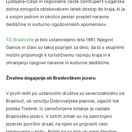
Ljubljana–Celje in regionalne ceste Šentrupert–Logarska
dolina omogoča obiskovalcem lahek dostop do kraja, ki je
s svojim jedrom in okolico pester preplet naravne
dediščine in kulturno-zgodovinskih spomenikov.
TD Braslovče
je bilo ustanovljeno leta 1961. Njegovi
članice in člani so takoj poprijeli za delo, da bi s skupnimi
močmi pripomogli k turističnemu razvoju kraja in k
ohranjanju njegove naravne in kulturne dediščine.
Živahno dogajanje ob Braslovškem jezeru
V prvih letih po ustanovitvi društva so severozahodno od
Braslovč, ob vznožju Dobroveljske planote, zajezili tok
potoka Trebnik. Iz zamočvirjene kotanje je nastalo
Braslovško jezero. V ostrih zimah so na zamrznjeni
jezerski površini drsali, na njem so pripravili celo
tekmovanje v bobu. Poleti pa so bile ob njem številne