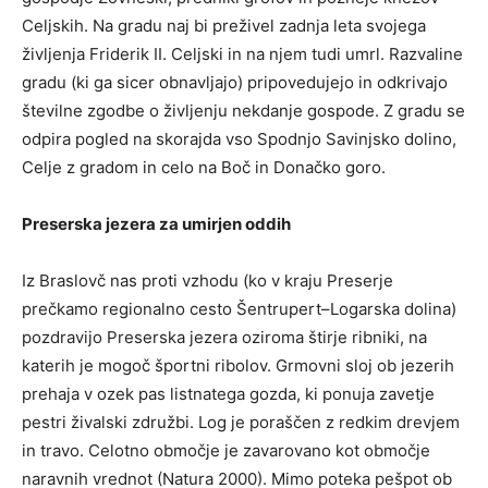
Celjskih. Na gradu naj bi preživel zadnja leta svojega
življenja Friderik II. Celjski in na njem tudi umrl. Razvaline
gradu (ki ga sicer obnavljajo) pripovedujejo in odkrivajo
številne zgodbe o življenju nekdanje gospode. Z gradu se
odpira pogled na skorajda vso Spodnjo Savinjsko dolino,
Celje z gradom in celo na Boč in Donačko goro.
Preserska jezera za umirjen oddih
Iz Braslovč nas proti vzhodu (ko v kraju Preserje
prečkamo regionalno cesto Šentrupert–Logarska dolina)
pozdravijo Preserska jezera oziroma štirje ribniki, na
katerih je mogoč športni ribolov. Grmovni sloj ob jezerih
prehaja v ozek pas listnatega gozda, ki ponuja zavetje
pestri živalski združbi. Log je poraščen z redkim drevjem
in travo. Celotno območje je zavarovano kot območje
naravnih vrednot (Natura 2000). Mimo poteka pešpot ob