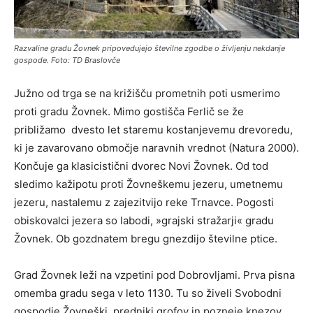
Razvaline gradu Žovnek pripovedujejo številne zgodbe o življenju nekdanje
gospode. Foto: TD Braslovče
Južno od trga se na križišču prometnih poti usmerimo
proti gradu Žovnek. Mimo gostišča Ferlič se že
približamo dvesto let staremu kostanjevemu drevoredu,
ki je zavarovano območje naravnih vrednot (Natura 2000).
Končuje ga klasicistični dvorec Novi Žovnek. Od tod
sledimo kažipotu proti Žovneškemu jezeru, umetnemu
jezeru, nastalemu z zajezitvijo reke Trnavce. Pogosti
obiskovalci jezera so labodi, »grajski stražarji« gradu
Žovnek. Ob gozdnatem bregu gnezdijo številne ptice.
Grad Žovnek leži na vzpetini pod Dobrovljami. Prva pisna
omemba gradu sega v leto 1130. Tu so živeli Svobodni
gospodje Žovneški, predniki grofov in pozneje knezov