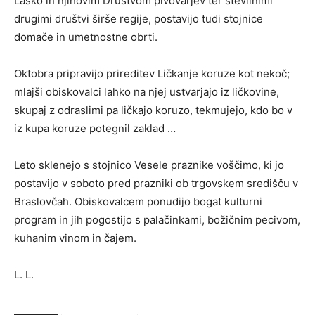
Laško in njihovim Društvom pivovarjev ter številnimi
drugimi društvi širše regije, postavijo tudi stojnice
domače in umetnostne obrti.
Oktobra pripravijo prireditev Ličkanje koruze kot nekoč;
mlajši obiskovalci lahko na njej ustvarjajo iz ličkovine,
skupaj z odraslimi pa ličkajo koruzo, tekmujejo, kdo bo v
iz kupa koruze potegnil zaklad …
Leto sklenejo s stojnico Vesele praznike voščimo, ki jo
postavijo v soboto pred prazniki ob trgovskem središču v
Braslovčah. Obiskovalcem ponudijo bogat kulturni
program in jih pogostijo s palačinkami, božičnim pecivom,
kuhanim vinom in čajem.
L. L.