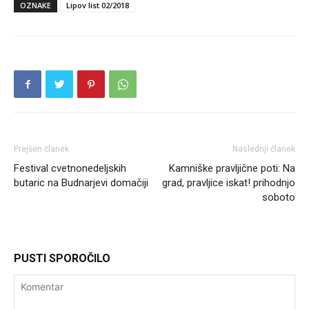
OZNAKE
Lipov list 02/2018
Prejšen članek
Naslednji članek
Festival cvetnonedeljskih
Kamniške pravljične poti: Na
butaric na Budnarjevi domačiji
grad, pravljice iskat! prihodnjo
soboto
PUSTI SPOROČILO