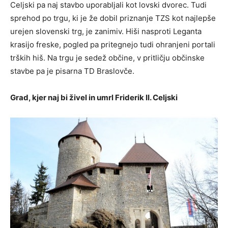
Celjski pa naj stavbo uporabljali kot lovski dvorec. Tudi
sprehod po trgu, ki je že dobil priznanje TZS kot najlepše
urejen slovenski trg, je zanimiv. Hiši nasproti Leganta
krasijo freske, pogled pa pritegnejo tudi ohranjeni portali
trških hiš. Na trgu je sedež občine, v pritličju občinske
stavbe pa je pisarna TD Braslovče.
Grad, kjer naj bi živel in umrl Friderik II. Celjski