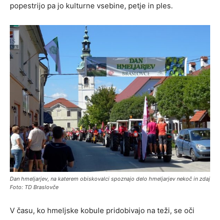
popestrijo pa jo kulturne vsebine, petje in ples.
Dan hmeljarjev, na katerem obiskovalci spoznajo delo hmeljarjev nekoč in zdaj
Foto: TD Braslovče
V času, ko hmeljske kobule pridobivajo na teži, se oči