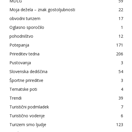
MDLG
59
Moja dežela – znak gostoljubnosti
22
obvodni turizem
17
Oglasno sporočilo
1
pohodništvo
12
Potepanja
171
Prireditev tedna
206
Pustovanja
3
Slovenska dediščina
54
Športne prireditve
3
Tematske poti
4
Trendi
39
Turistični podmladek
7
Turistično vodenje
6
Turizem smo ljudje
123