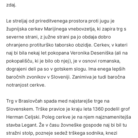
zdaj.
Le streljaj od prireditvenega prostora proti jugu je
župnijska cerkev Marijinega vnebovzetja, ki zapira trg s
severne strani, z južne strani pa jo obdaja dobro
ohranjeno protiturško taborsko obzidje. Cerkev, v kateri
naj bi bila nekaj let pokopana Veronika Deseniška (ali na
pokopališču, ki je bilo ob njej), je v osnovi romanska,
dograjeni deli pa so v gotskem slogu. Ima enega lepših
baročnih zvonikov v Sloveniji. Zanimiva je tudi baročna
notranjost cerkve.
Trg v Braslovčah spada med najstarejše trge na
Slovenskem. Trške pravice je kraju leta 1360 podelil grof
Herman Celjski. Poleg cerkve je na njem najznamenitejša
stavba Legant. Že v času žovneške gospode naj bi bil tu
stražni stolp, pozneje sedež trškega sodnika, knezi