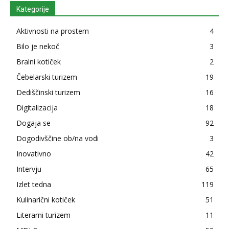
Kategorije
Aktivnosti na prostem
4
Bilo je nekoč
3
Bralni kotiček
2
Čebelarski turizem
19
Dediščinski turizem
16
Digitalizacija
18
Dogaja se
92
Dogodivščine ob/na vodi
3
Inovativno
42
Intervju
65
Izlet tedna
119
Kulinarični kotiček
51
Literarni turizem
11