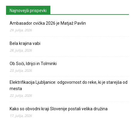
Najnovejši prispevki
Ambasador cvička 2026 je Matjaž Pavlin
29. julija, 2026
Bela krajina vabi
28. julija, 2026
Ob Soči, Idrijci in Tolminki
23. julija, 2026
Elektrifikacija Ljubljanice: odgovornost do reke, ki je starejša od
mesta
22. julija, 2026
Kako so obvodni kraji Slovenije postali velika družina
17. julija, 2026