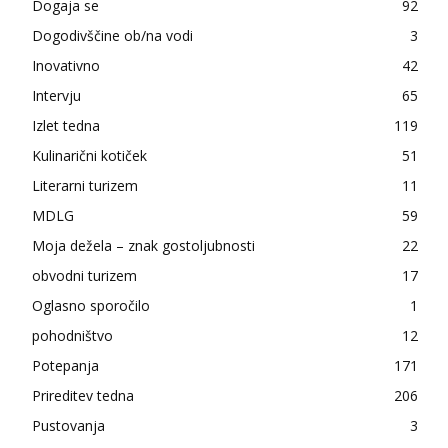
Dogaja se
92
Dogodivščine ob/na vodi
3
Inovativno
42
Intervju
65
Izlet tedna
119
Kulinarični kotiček
51
Literarni turizem
11
MDLG
59
Moja dežela – znak gostoljubnosti
22
obvodni turizem
17
Oglasno sporočilo
1
pohodništvo
12
Potepanja
171
Prireditev tedna
206
Pustovanja
3