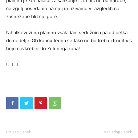
planina je kot nalašč za sankanje … In nič ne bo narobe,
če zgolj posedamo na njej in uživamo v razgledih na
zasnežene bližnje gore.
Nihalka vozi na planino vsak dan, sedežnica pa od petka
do nedelje. Ob koncu tedna se tako ne bo treba »truditi« s
hojo navkreber do Zelenega roba!
U. L. L.
Prejšen članek
Naslednji članek