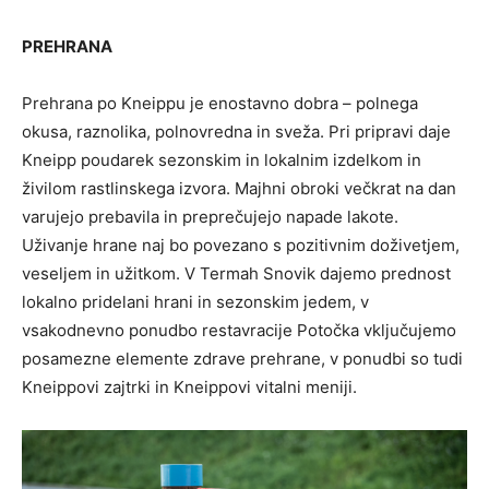
PREHRANA
Prehrana po Kneippu je enostavno dobra – polnega
okusa, raznolika, polnovredna in sveža. Pri pripravi daje
Kneipp poudarek sezonskim in lokalnim izdelkom in
živilom rastlinskega izvora. Majhni obroki večkrat na dan
varujejo prebavila in preprečujejo napade lakote.
Uživanje hrane naj bo povezano s pozitivnim doživetjem,
veseljem in užitkom. V Termah Snovik dajemo prednost
lokalno pridelani hrani in sezonskim jedem, v
vsakodnevno ponudbo restavracije Potočka vključujemo
posamezne elemente zdrave prehrane, v ponudbi so tudi
Kneippovi zajtrki in Kneippovi vitalni meniji.