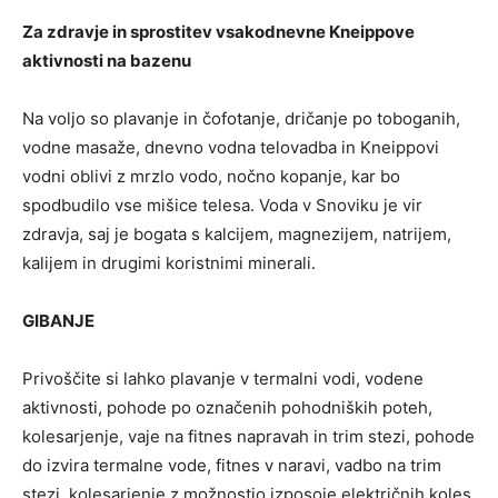
Za zdravje in sprostitev v
sakodnevne Kneippove
aktivnosti na bazenu
Na voljo so plavanje in čofotanje, dričanje po toboganih,
vodne masaže, dnevno vodna telovadba in Kneippovi
vodni oblivi z mrzlo vodo, nočno kopanje, kar bo
spodbudilo vse mišice telesa. Voda v Snoviku je vir
zdravja, saj je bogata s kalcijem, magnezijem, natrijem,
kalijem in drugimi koristnimi minerali.
GIBANJE
Privoščite si lahko plavanje v termalni vodi, vodene
aktivnosti, pohode po označenih pohodniških poteh,
kolesarjenje, vaje na fitnes napravah in trim stezi, pohode
do izvira termalne vode, fitnes v naravi, vadbo na trim
stezi, kolesarjenje z možnostjo izposoje električnih koles