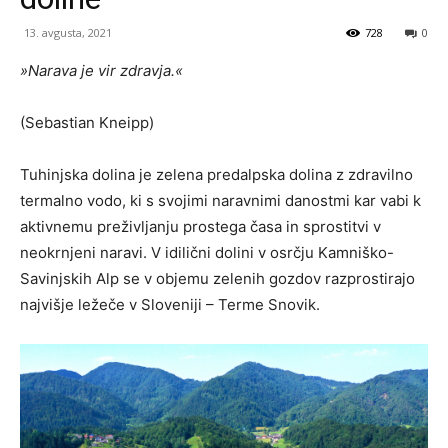
13. avgusta, 2021
728
0
»Narava je vir zdravja.«
(Sebastian Kneipp)
Tuhinjska dolina je zelena predalpska dolina z zdravilno
termalno vodo, ki s svojimi naravnimi danostmi kar vabi k
aktivnemu preživljanju prostega časa in sprostitvi v
neokrnjeni naravi. V idilični dolini v osrčju Kamniško-
Savinjskih Alp se v objemu zelenih gozdov razprostirajo
najvišje ležeče v Sloveniji – Terme Snovik.