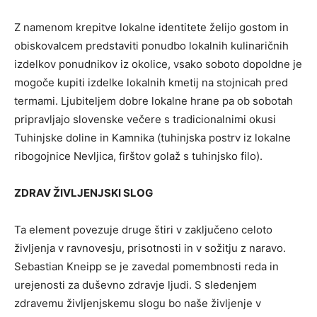
Z namenom krepitve lokalne identitete želijo gostom in
obiskovalcem predstaviti ponudbo lokalnih kulinaričnih
izdelkov ponudnikov iz okolice, vsako soboto dopoldne je
mogoče kupiti izdelke lokalnih kmetij na stojnicah pred
termami. Ljubiteljem dobre lokalne hrane pa ob sobotah
pripravljajo slovenske večere s tradicionalnimi okusi
Tuhinjske doline in Kamnika (tuhinjska postrv iz lokalne
ribogojnice Nevljica, firštov golaž s tuhinjsko filo).
ZDRAV ŽIVLJENJSKI SLOG
Ta element povezuje druge štiri v zaključeno celoto
življenja v ravnovesju, prisotnosti in v sožitju z naravo.
Sebastian Kneipp se je zavedal pomembnosti reda in
urejenosti za duševno zdravje ljudi. S sledenjem
zdravemu življenjskemu slogu bo naše življenje v