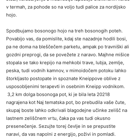
v termah, za pohode so na voljo tudi palice za nordijsko
hojo.
Spodbujamo bosonogo hojo na treh bosonogih poteh.
Povabijo vas, da pomislite, kdaj ste nazadnje hodili bosi,
pa ne doma na bleščečem parketu, ampak po travniški ali
gozdni preprogi, da se povežete z naravo. Majhne mišice
stopala se tako krepijo na mehkobi trave, lubja, zemlje,
peska, tudi vodnih kamnov, v mimoidočem potoku lahko
štorkljasto postopate in spoznate Kneippove oblive z
usposobljenimi terapevti in osebnim Kneipp vodnikom.
3,2 km dolga bosonoga pot, ki je bila leta 20218
nagrajena kot Naj tematska pot, bo prebudila vaše čute,
skupaj boste lahko odkrivali blagodejne učinke zelišč na
lastnem zeliščnem vrtu, čaka pa vas tudi okusno
presenečenje. Sezujte torej čevlje in se prepustite
naravi, da vas napolni z energijo, poživi in pomladi.