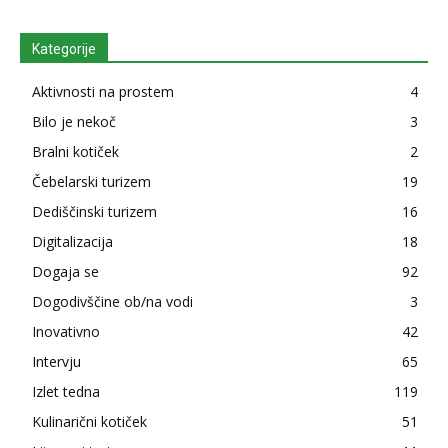
Kategorije
Aktivnosti na prostem
4
Bilo je nekoč
3
Bralni kotiček
2
Čebelarski turizem
19
Dediščinski turizem
16
Digitalizacija
18
Dogaja se
92
Dogodivščine ob/na vodi
3
Inovativno
42
Intervju
65
Izlet tedna
119
Kulinarični kotiček
51