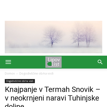
Domov
Dogodivščine ob/na vodi
Dogodivščine ob/na vodi
Knajpanje v Termah Snovik –
v neokrnjeni naravi Tuhinjske
doline