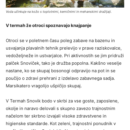
Voda učinkuje na kožo s toplotnimi, kemičnimi in mehanskimi dražljaji.
V termah že otroci spoznavajo knajpanje
Otroci se v poletnem času poleg zabave na bazenu in
usvajanja plavalnih tehnik prelevijo v prave raziskovalce,
vedoželjneže in ustvarjalce. Pri aktivnostih se jim pridruži
palček Snoviček, tako je družba popolna. Kakšno veselje
nastane, ko se skupaj bosonogi odpravijo na pot in se
poučijo o zdravi prehrani z izdelavo zabavnega sadja.
Marsikatero vragolijo ušpičijo skupaj.
V Termah Snovik bodo v skrbi za vse goste, zaposlene,
okolje in naravo delovali s skupno zavezo trajnostnim
načelom ter skrbno izvajali visoke zdravstvene in
higienske standarde. Kot zeleni, trajnostni ponudnik v