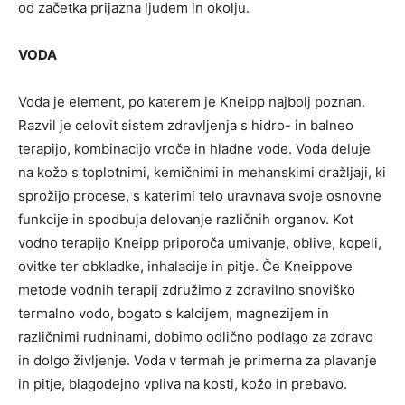
od začetka prijazna ljudem in okolju.
VODA
Voda je element, po katerem je Kneipp najbolj poznan.
Razvil je celovit sistem zdravljenja s hidro- in balneo
terapijo, kombinacijo vroče in hladne vode. Voda deluje
na kožo s toplotnimi, kemičnimi in mehanskimi dražljaji, ki
sprožijo procese, s katerimi telo uravnava svoje osnovne
funkcije in spodbuja delovanje različnih organov. Kot
vodno terapijo Kneipp priporoča umivanje, oblive, kopeli,
ovitke ter obkladke, inhalacije in pitje. Če Kneippove
metode vodnih terapij združimo z zdravilno snoviško
termalno vodo, bogato s kalcijem, magnezijem in
različnimi rudninami, dobimo odlično podlago za zdravo
in dolgo življenje. Voda v termah je primerna za plavanje
in pitje, blagodejno vpliva na kosti, kožo in prebavo.