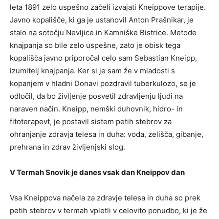
leta 1891 zelo uspešno začeli izvajati Kneippove terapije.
Javno kopališče, ki ga je ustanovil Anton Prašnikar, je
stalo na sotočju Nevljice in Kamniške Bistrice. Metode
knajpanja so bile zelo uspešne, zato je obisk tega
kopališča javno priporočal celo sam Sebastian Kneipp,
izumitelj knajpanja. Ker si je sam že v mladosti s
kopanjem v hladni Donavi pozdravil tuberkulozo, se je
odločil, da bo življenje posvetil zdravljenju ljudi na
naraven način. Kneipp, nemški duhovnik, hidro- in
fitoterapevt, je postavil sistem petih stebrov za
ohranjanje zdravja telesa in duha: voda, zelišča, gibanje,
prehrana in zdrav življenjski slog.
V Termah Snovik je danes vsak dan Kneippov dan
Vsa Kneippova načela za zdravje telesa in duha so prek
petih stebrov v termah vpletli v celovito ponudbo, ki je že