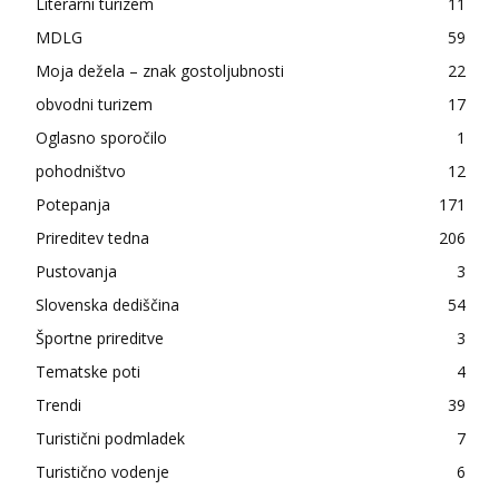
Literarni turizem
11
MDLG
59
Moja dežela – znak gostoljubnosti
22
obvodni turizem
17
Oglasno sporočilo
1
pohodništvo
12
Potepanja
171
Prireditev tedna
206
Pustovanja
3
Slovenska dediščina
54
Športne prireditve
3
Tematske poti
4
Trendi
39
Turistični podmladek
7
Turistično vodenje
6