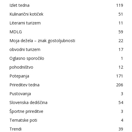
Izlet tedna
119
Kulinarični kotiček
51
Literarni turizem
11
MDLG
59
Moja dežela – znak gostoljubnosti
22
obvodni turizem
17
Oglasno sporočilo
1
pohodništvo
12
Potepanja
171
Prireditev tedna
206
Pustovanja
3
Slovenska dediščina
54
Športne prireditve
3
Tematske poti
4
Trendi
39