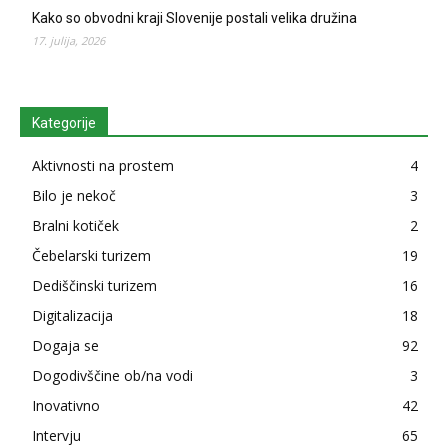
Kako so obvodni kraji Slovenije postali velika družina
17. julija, 2026
Kategorije
Aktivnosti na prostem
4
Bilo je nekoč
3
Bralni kotiček
2
Čebelarski turizem
19
Dediščinski turizem
16
Digitalizacija
18
Dogaja se
92
Dogodivščine ob/na vodi
3
Inovativno
42
Intervju
65