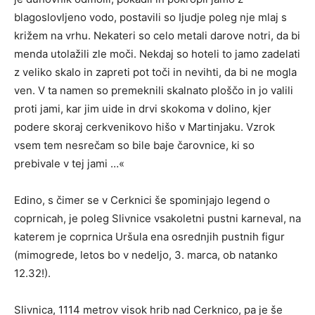
blagoslovljeno vodo, postavili so Ijudje poleg nje mlaj s
križem na vrhu. Nekateri so celo metali darove notri, da bi
menda utolažili zle moči. Nekdaj so hoteli to jamo zadelati
z veliko skalo in zapreti pot toči in nevihti, da bi ne mogla
ven. V ta namen so premeknili skalnato ploščo in jo valili
proti jami, kar jim uide in drvi skokoma v dolino, kjer
podere skoraj cerkvenikovo hišo v Martinjaku. Vzrok
vsem tem nesrečam so bile baje čarovnice, ki so
prebivale v tej jami …«
Edino, s čimer se v Cerknici še spominjajo legend o
coprnicah, je poleg Slivnice vsakoletni pustni karneval, na
katerem je coprnica Uršula ena osrednjih pustnih figur
(mimogrede, letos bo v nedeljo, 3. marca, ob natanko
12.32!).
Slivnica, 1114 metrov visok hrib nad Cerknico, pa je še