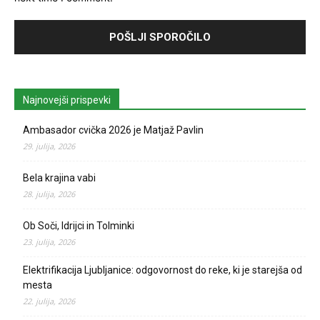
Najnovejši prispevki
Ambasador cvička 2026 je Matjaž Pavlin
29. julija, 2026
Bela krajina vabi
28. julija, 2026
Ob Soči, Idrijci in Tolminki
23. julija, 2026
Elektrifikacija Ljubljanice: odgovornost do reke, ki je starejša od
mesta
22. julija, 2026