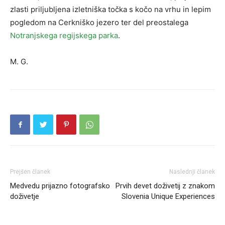
zlasti priljubljena izletniška točka s kočo na vrhu in lepim
pogledom na Cerkniško jezero ter del preostalega
Notranjskega regijskega parka
.
M. G.
Prejšen članek
Naslednji članek
Medvedu prijazno fotografsko
Prvih devet doživetij z znakom
doživetje
Slovenia Unique Experiences