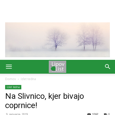
Domov
Izlet tedna
Izlet tedna
Na Slivnico, kjer bivajo
coprnice!
9. januarja, 2019
1262
0