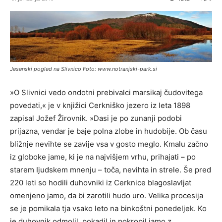
Jesenski pogled na Slivnico Foto: www.notranjski-park.si
»O Slivnici vedo ondotni prebivalci marsikaj čudovitega
povedati,« je v knjižici Cerkniško jezero iz leta 1898
zapisal Jožef Žirovnik. »Dasi je po zunanji podobi
prijazna, vendar je baje polna zlobe in hudobije. Ob času
bližnje nevihte se zavije vsa v gosto meglo. Kmalu začno
iz globoke jame, ki je na najvišjem vrhu, prihajati – po
starem Ijudskem mnenju – toča, nevihta in strele. Še pred
220 leti so hodili duhovniki iz Cerknice blagoslavljat
omenjeno jamo, da bi zarotili hudo uro. Velika procesija
se je pomikala tja vsako leto na binkoštni ponedeljek. Ko
je duhovnik odmolil, pokadil in pokropil jamo z