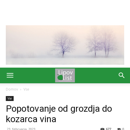
Domov
Vse
Vse
Popotovanje od grozdja do
kozarca vina
23. februarja, 2023
677
0