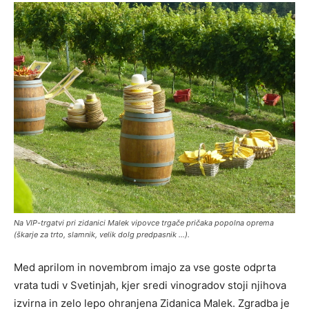
Na VIP-trgatvi pri zidanici Malek vipovce trgače pričaka popolna oprema
(škarje za trto, slamnik, velik dolg predpasnik …).
Med aprilom in novembrom imajo za vse goste odprta
vrata tudi v Svetinjah, kjer sredi vinogradov stoji njihova
izvirna in zelo lepo ohranjena Zidanica Malek. Zgradba je