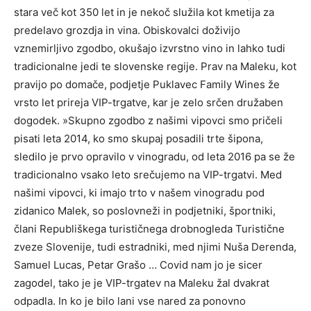
stara več kot 350 let in je nekoč služila kot kmetija za
predelavo grozdja in vina. Obiskovalci doživijo
vznemirljivo zgodbo, okušajo izvrstno vino in lahko tudi
tradicionalne jedi te slovenske regije. Prav na Maleku, kot
pravijo po domače, podjetje Puklavec Family Wines že
vrsto let prireja VIP-trgatve, kar je zelo srčen družaben
dogodek. »Skupno zgodbo z našimi vipovci smo pričeli
pisati leta 2014, ko smo skupaj posadili trte šipona,
sledilo je prvo opravilo v vinogradu, od leta 2016 pa se že
tradicionalno vsako leto srečujemo na VIP-trgatvi. Med
našimi vipovci, ki imajo trto v našem vinogradu pod
zidanico Malek, so poslovneži in podjetniki, športniki,
člani Republiškega turističnega drobnogleda Turistične
zveze Slovenije, tudi estradniki, med njimi Nuša Derenda,
Samuel Lucas, Petar Grašo … Covid nam jo je sicer
zagodel, tako je je VIP-trgatev na Maleku žal dvakrat
odpadla. In ko je bilo lani vse nared za ponovno