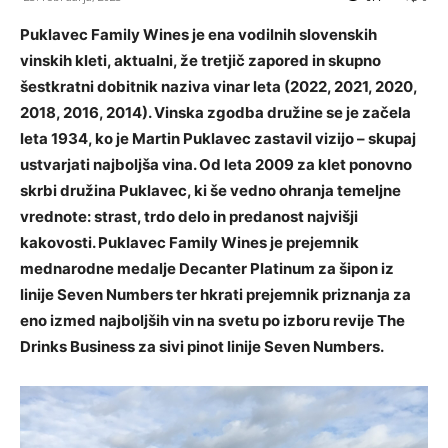
Puklavec Family Wines je ena vodilnih slovenskih
vinskih kleti, aktualni, že tretjič zapored in skupno
šestkratni dobitnik naziva vinar leta (2022, 2021, 2020,
2018, 2016, 2014). Vinska zgodba družine se je začela
leta 1934, ko je Martin Puklavec zastavil vizijo – skupaj
ustvarjati najboljša vina. Od leta 2009 za klet ponovno
skrbi družina Puklavec, ki še vedno ohranja temeljne
vrednote: strast, trdo delo in predanost najvišji
kakovosti. Puklavec Family Wines je prejemnik
mednarodne medalje Decanter Platinum za šipon iz
linije Seven Numbers ter hkrati prejemnik priznanja za
eno izmed najboljših vin na svetu po izboru revije The
Drinks Business za sivi pinot linije Seven Numbers.