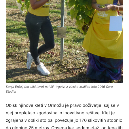
Sonja Erčulj (na sliki levo) na VIP-trgatvi z vinsko kraljico leta 2016 Saro
Stadler
Obisk njihove kleti v Ormožu je pravo doživetje, saj se v
njej prepletajo zgodovina in inovativne rešitve. Klet je
zgrajena v obliki stolpa, povezuje jo 170 slikovitih stopnic
do globine 25 metrov. Obsega kar sedem etaž, od tega jih