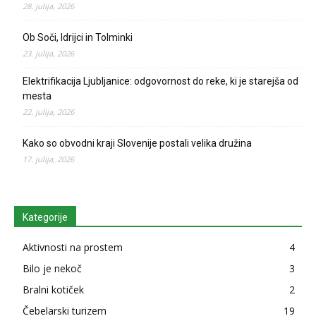
28. julija, 2026
Ob Soči, Idrijci in Tolminki
23. julija, 2026
Elektrifikacija Ljubljanice: odgovornost do reke, ki je starejša od
mesta
22. julija, 2026
Kako so obvodni kraji Slovenije postali velika družina
17. julija, 2026
Kategorije
Aktivnosti na prostem
4
Bilo je nekoč
3
Bralni kotiček
2
Čebelarski turizem
19