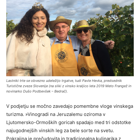
Lastniki trte se obvezno udeležijo trgatve, tudi Pavle Hevka, predsednik
Turistične zveze Slovenije (na sliki z vinsko kraljico leta 2019 Meto Frangež in
novinarko Dušo Podbevšek – Bedrač).
V podjetju se močno zavedajo pomembne vloge vinskega
turizma. »Vinogradi na Jeruzalemu oziroma v
Ljutomersko-Ormoških goricah spadajo med tri odstotke
najugodnejših vinskih leg za bele sorte na svetu.
Pokrajina je prečudovita in tradicionalna kulinarika z