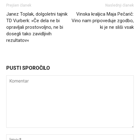
Prejšen članek
Naslednji članek
Janez Toplak, dolgoletni tajnik
Vinska kraljica Maja Pečarič:
TD Vurberk: »Če dela ne bi
Vino nam pripoveduje zgodbo,
opravljali prostovoljno, ne bi
ki je ne sliši vsak
dosegli tako zavidljivih
rezultatov«
PUSTI SPOROČILO