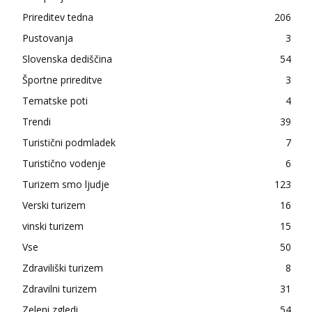
Prireditev tedna
206
Pustovanja
3
Slovenska dediščina
54
Športne prireditve
3
Tematske poti
4
Trendi
39
Turistični podmladek
7
Turistično vodenje
6
Turizem smo ljudje
123
Verski turizem
16
vinski turizem
15
Vse
50
Zdraviliški turizem
8
Zdravilni turizem
31
Zeleni zgledi
54