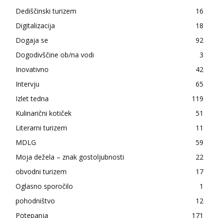
Dediščinski turizem
16
Digitalizacija
18
Dogaja se
92
Dogodivščine ob/na vodi
3
Inovativno
42
Intervju
65
Izlet tedna
119
Kulinarični kotiček
51
Literarni turizem
11
MDLG
59
Moja dežela – znak gostoljubnosti
22
obvodni turizem
17
Oglasno sporočilo
1
pohodništvo
12
Potepanja
171