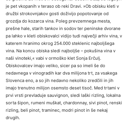
je pet vkopanih v teraso ob reki Dravi. »Ob obisku kleti v
družbi strokovnjakov gosti doživijo popotovanje od
grozdja do kozarca vina. Poleg prevzemnega mesta,
prešne hale, starih tankov in sodov ter peninske dvorane
pa lahko v kleti obiskovalci vidijo tudi največji arhiv vina, v
katerem hranimo okrog 254.000 steklenic najboljšega
vina. Na koncu obiska sledi najboljše – pokušina vina v
naši vinoteki,« vabi v ormoško klet Sonja Erčulj.
Obiskovalcev imajo veliko, sicer pa so imeli še do
nedavnega v vinogradih kar dva milijona trt, za vsakega
Slovenca eno, a so jih nedavno nekoliko zredčili in jih
imajo trenutno milijon osemsto deset tisoč. Med trtami v
prvi vrsti prevladuje sauvignon, sledi laški rizling, lokalna
sorta šipon, rumeni muškat, chardonnay, sivi pinot, renski
rizling, beli pinot, traminec, modri pinot in še nekaj
drugih.