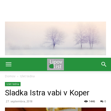
Domov
Izlet tedna
Izlet tedna
Sladka Istra vabi v Koper
27. septembra, 2018
1446
0