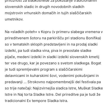
priložnost za sladkosnede za pokušanje tradicionalnih
slovenskih sladic in drugih novodobnih sladkih
mojstrovin vrhunskih domačih in tujih slaščičarskih
umetnikov.
Na »sladkih poteh« v Kopru (v primeru slabega vremena v
prireditvenem šotoru na parkirišču pri stadionu Bonifika)
so v tematskih sklopih predstavljeni in na prodaj sladki
izdelki, pa tudi sladka vina, piva in preostale sladke
pijače, medeni izdelki in sladki izdelki slovenskih kmetij
ter vse drugo, kar je povezano s svetom sladkega. Bogat
je tudi spremljevalni program s slaščičarskimi
delavnicami in kuharskimi šovi, vodenimi pokušnjami in
predavanji … Strokovno najpomembnejši del festivala pa
so trije natečaji: Najizvirnejša sladica Istre, Muškat Sladke
Istre in Naj torta Sladke Istre. Del prireditve pa je tudi že
tradicionalni Ex tempore Sladka Istra.