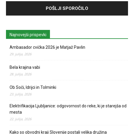
Najnovejši prispevki
Ambasador cvička 2026 je Matjaž Pavlin
29. julija, 2026
Bela krajina vabi
28. julija, 2026
Ob Soči, Idrijci in Tolminki
23. julija, 2026
Elektrifikacija Ljubljanice: odgovornost do reke, ki je starejša od
mesta
22. julija, 2026
Kako so obvodni kraji Slovenije postali velika družina