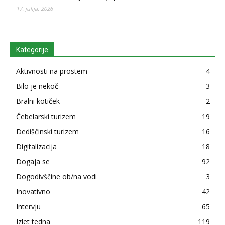
17. julija, 2026
Kategorije
Aktivnosti na prostem
4
Bilo je nekoč
3
Bralni kotiček
2
Čebelarski turizem
19
Dediščinski turizem
16
Digitalizacija
18
Dogaja se
92
Dogodivščine ob/na vodi
3
Inovativno
42
Intervju
65
Izlet tedna
119