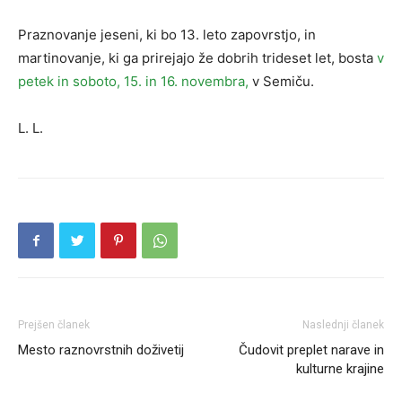
Praznovanje jeseni, ki bo 13. leto zapovrstjo, in
martinovanje, ki ga prirejajo že dobrih trideset let, bosta
v
petek in soboto, 15. in 16. novembra,
v Semiču.
L. L.
Prejšen članek
Naslednji članek
Mesto raznovrstnih doživetij
Čudovit preplet narave in
kulturne krajine