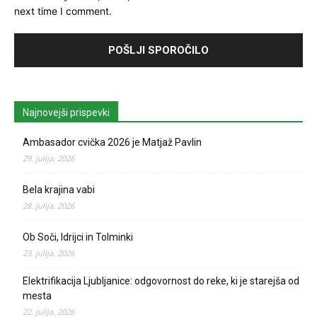
next time I comment.
Najnovejši prispevki
Ambasador cvička 2026 je Matjaž Pavlin
29. julija, 2026
Bela krajina vabi
28. julija, 2026
Ob Soči, Idrijci in Tolminki
23. julija, 2026
Elektrifikacija Ljubljanice: odgovornost do reke, ki je starejša od
mesta
22. julija, 2026