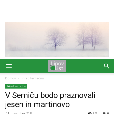
Domov
Prireditev tedna
Prireditev tedna
V Semiču bodo praznovali
jesen in martinovo
11. novembra, 2019
968
0