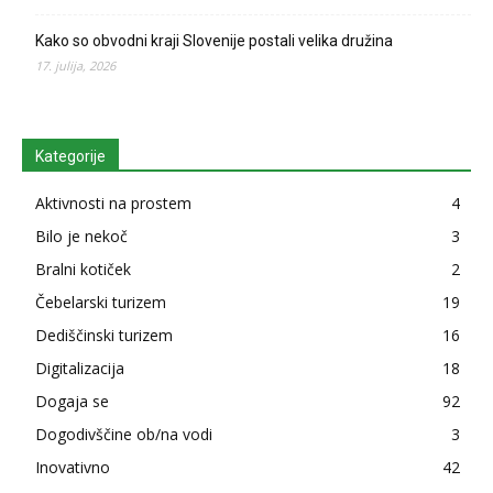
Kako so obvodni kraji Slovenije postali velika družina
17. julija, 2026
Kategorije
Aktivnosti na prostem
4
Bilo je nekoč
3
Bralni kotiček
2
Čebelarski turizem
19
Dediščinski turizem
16
Digitalizacija
18
Dogaja se
92
Dogodivščine ob/na vodi
3
Inovativno
42