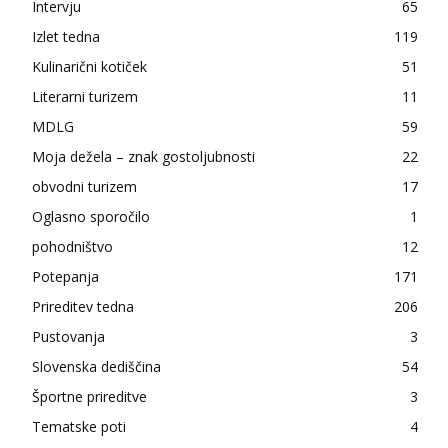
Intervju
65
Izlet tedna
119
Kulinarični kotiček
51
Literarni turizem
11
MDLG
59
Moja dežela – znak gostoljubnosti
22
obvodni turizem
17
Oglasno sporočilo
1
pohodništvo
12
Potepanja
171
Prireditev tedna
206
Pustovanja
3
Slovenska dediščina
54
Športne prireditve
3
Tematske poti
4