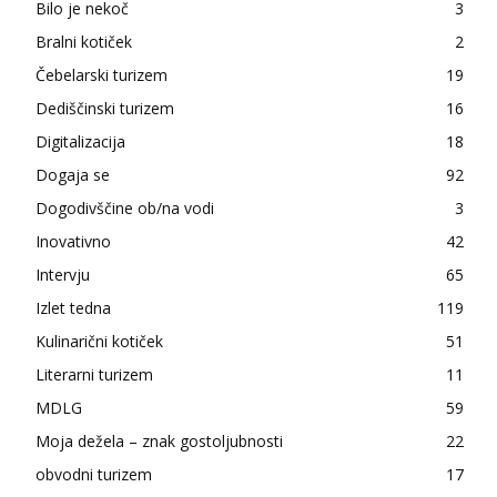
Bilo je nekoč
3
Bralni kotiček
2
Čebelarski turizem
19
Dediščinski turizem
16
Digitalizacija
18
Dogaja se
92
Dogodivščine ob/na vodi
3
Inovativno
42
Intervju
65
Izlet tedna
119
Kulinarični kotiček
51
Literarni turizem
11
MDLG
59
Moja dežela – znak gostoljubnosti
22
obvodni turizem
17