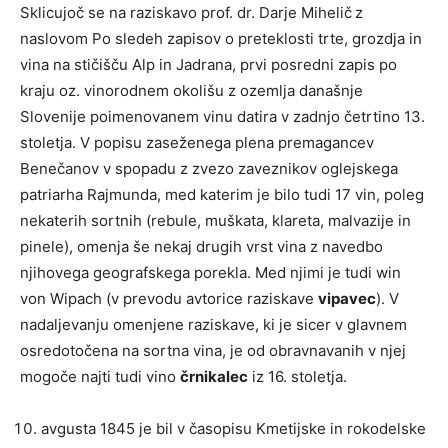
Sklicujoč se na raziskavo prof. dr. Darje Mihelič
z
naslovom Po sledeh zapisov o preteklosti trte, grozdja in
vina na stičišču Alp in Jadrana, prvi posredni zapis po
kraju oz. vinorodnem okolišu z ozemlja današnje
Slovenije poimenovanem vinu datira v zadnjo četrtino 13.
stoletja. V popisu zaseženega plena premagancev
Benečanov v spopadu z zvezo zaveznikov oglejskega
patriarha Rajmunda, med katerim je bilo tudi 17 vin, poleg
nekaterih sortnih (rebule, muškata, klareta, malvazije in
pinele), omenja še nekaj drugih vrst vina z navedbo
njihovega geografskega porekla. Med njimi je tudi win
von Wipach (v prevodu avtorice raziskave
vipavec
). V
nadaljevanju omenjene raziskave, ki je sicer v glavnem
osredotočena na sortna vina, je od obravnavanih v njej
mogoče najti tudi vino
črnikalec
iz 16. stoletja.
avgusta 1845 je bil v časopisu Kmetijske in rokodelske