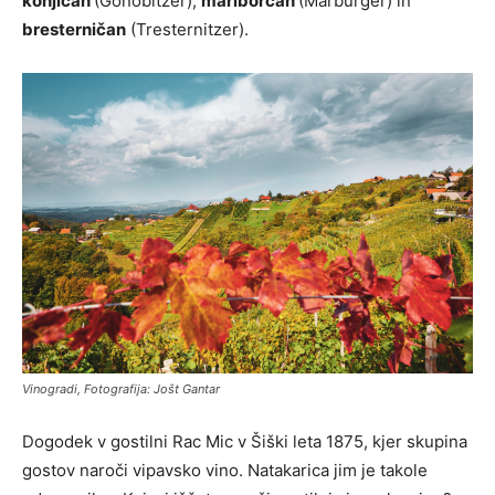
konjičan
(Gonobitzer),
mariborčan
(Marburger) in
bresterničan
(Tresternitzer).
Vinogradi, Fotografija: Jošt Gantar
Dogodek v gostilni Rac Mic v Šiški leta 1875, kjer skupina
gostov naroči vipavsko vino. Natakarica jim je takole