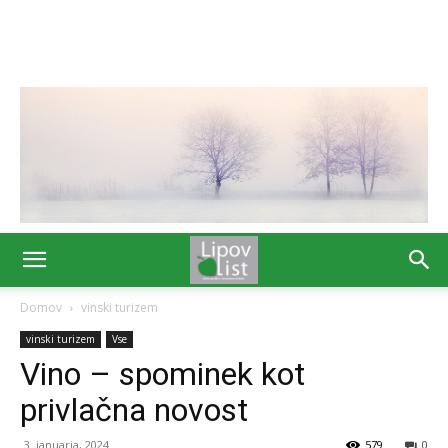
Domov
vinski turizem
vinski turizem
Vse
Vino – spominek kot
privlačna novost
3. januarja, 2024
579
0