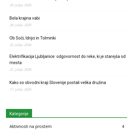
29. julija, 2026
Bela krajina vabi
28. julija, 2026
Ob Soči, Idrijci in Tolminki
23. julija, 2026
Elektrifikacija Ljubljanice: odgovornost do reke, ki je starejša od
mesta
22. julija, 2026
Kako so obvodni kraji Slovenije postali velika družina
17. julija, 2026
Kategorije
Aktivnosti na prostem
4