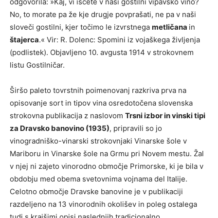
odgovorila: »Kaj, vi iščete v naši gostilni vipavsko vino?
No, to morate pa že kje drugje povprašati, ne pa v naši
sloveči gostilni, kjer točimo le izvrstnega
metličana
in
štajerca
.« Vir: R. Dolenc: Spomini iz vojaškega življenja
(podlistek). Objavljeno 10. avgusta 1914 v strokovnem
listu Gostilničar.
Širšo paleto tovrstnih poimenovanj razkriva prva na
opisovanje sort in tipov vina osredotočena slovenska
strokovna publikacija z naslovom
Trsni izbor in vinski tipi
za Dravsko banovino (1935)
, pripravili so jo
vinogradniško-vinarski strokovnjaki Vinarske šole v
Mariboru in Vinarske šole na Grmu pri Novem mestu. Žal
v njej ni zajeto vinorodno območje Primorske, ki je bila v
obdobju med obema svetovnima vojnama del Italije.
Celotno območje Dravske banovine je v publikaciji
razdeljeno na 13 vinorodnih okolišev in poleg ostalega
tudi s krajšimi opisi naslednjih tradicionalno