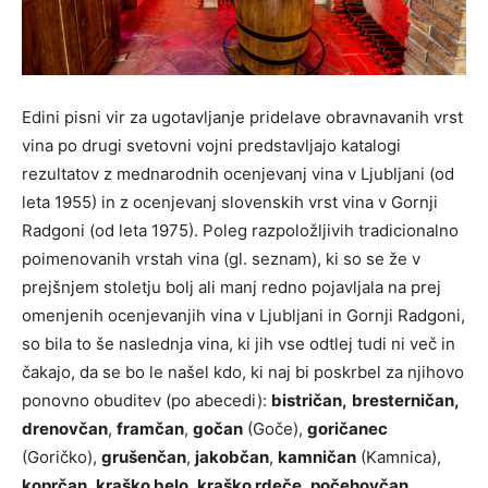
Edini pisni vir za ugotavljanje pridelave obravnavanih vrst
vina po drugi svetovni vojni predstavljajo katalogi
rezultatov z mednarodnih ocenjevanj vina v Ljubljani (od
leta 1955) in z ocenjevanj slovenskih vrst vina v Gornji
Radgoni (od leta 1975). Poleg razpoložljivih tradicionalno
poimenovanih vrstah vina (gl. seznam), ki so se že v
prejšnjem stoletju bolj ali manj redno pojavljala na prej
omenjenih ocenjevanjih vina v Ljubljani in Gornji Radgoni,
so bila to še naslednja vina, ki jih vse odtlej tudi ni več in
čakajo, da se bo le našel kdo, ki naj bi poskrbel za njihovo
ponovno obuditev (po abecedi):
bistričan,
bresterničan,
drenovčan
,
framčan
,
gočan
(Goče),
goričanec
(Goričko),
grušenčan
,
jakobčan
,
kamničan
(Kamnica),
koprčan
,
kraško belo
,
kraško rdeče
,
počehovčan
,