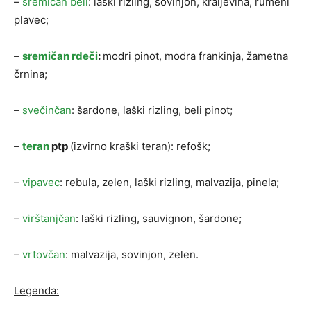
–
sremičan beli
: laški rizling, sovinjon, kraljevina, rumeni
plavec;
–
sremičan rdeči
:
modri pinot, modra frankinja, žametna
črnina;
–
svečinčan
: šardone, laški rizling, beli pinot;
–
teran
ptp
(izvirno kraški teran): refošk;
–
vipavec
: rebula, zelen, laški rizling, malvazija, pinela;
–
virštanjčan
: laški rizling, sauvignon, šardone;
–
vrtovčan
: malvazija, sovinjon, zelen.
Legenda: