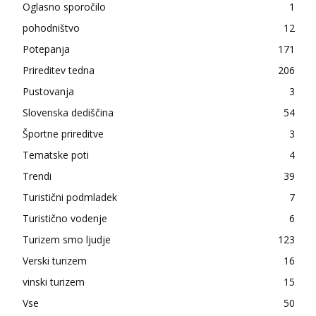
Oglasno sporočilo
1
pohodništvo
12
Potepanja
171
Prireditev tedna
206
Pustovanja
3
Slovenska dediščina
54
Športne prireditve
3
Tematske poti
4
Trendi
39
Turistični podmladek
7
Turistično vodenje
6
Turizem smo ljudje
123
Verski turizem
16
vinski turizem
15
Vse
50