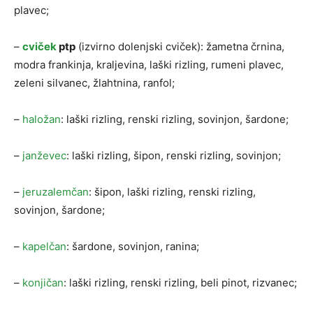
plavec;
–
cviček
ptp
(izvirno dolenjski cviček): žametna črnina,
modra frankinja, kraljevina, laški rizling, rumeni plavec,
zeleni silvanec, žlahtnina, ranfol;
–
haložan
: laški rizling, renski rizling, sovinjon, šardone;
–
janževec
: laški rizling, šipon, renski rizling, sovinjon;
–
jeruzalemčan
: šipon, laški rizling, renski rizling,
sovinjon, šardone;
–
kapelčan
: šardone, sovinjon, ranina;
–
konjičan
: laški rizling, renski rizling, beli pinot, rizvanec;