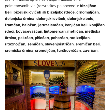
poimenovanih vin (razvrstitev po abecedi):
bizeljčan
beli
,
bizeljski cviček
ali
bizeljsko rdeče, črnomaljčan,
dolenjska črnina
,
dolenjski cviček
,
dolenjsko belo
,
framčan
,
haložan
,
jeruzalemčan
,
konjičan beli
,
konjičan
rdeči, kovačevaščan, ljutomerčan, metličan
,
metliška
črnina
,
pekrčan
,
pišečan
,
pohorčan
,
radizeljčan,
ritoznojčan,
semičan,
slovenjbistričan
,
sremičan beli
,
sremiška črnina, sromeljčan
,
turškovrščan
,
zavrčan.