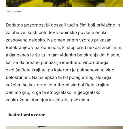
Jeruzalem
Dodatno pozornost bi dosegli tudi s čim bolj privlačno in
za obe velikosti polnitev vsebinsko povsem enako
zasnovano nalepko. Na omenjenem vzorcu prikazan
Belokranjec v narodni noši, ki stoji pred nekdaj značilnim,
a dandanes le še tu in tam videnim belokranjskim hisom,
kar se da pristno ponazarja identiteto vinorodnega
okoliša Bele krajine, po katerem je poimenovano vino
belokranjec. Na nalepkah bi bil poleg etnografskega
zaželen še kak drugi identitetni simbol Bele krajine,
denimo grb, ki ga ta etnografsko in geografsko
zaokrožena obmejna krajina žal pač nima.
lIustrativni vzorec