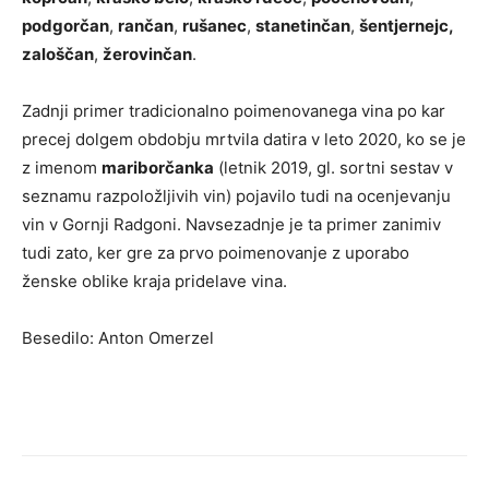
podgorčan
,
rančan
,
rušanec
,
stanetinčan
,
šentjernejc,
zaloščan
,
žerovinčan
.
Zadnji primer tradicionalno poimenovanega vina po kar
precej dolgem obdobju mrtvila datira v leto 2020, ko se je
z imenom
mariborčanka
(letnik 2019, gl. sortni sestav v
seznamu razpoložljivih vin) pojavilo tudi na ocenjevanju
vin v Gornji Radgoni. Navsezadnje je ta primer zanimiv
tudi zato, ker gre za prvo poimenovanje z uporabo
ženske oblike kraja pridelave vina.
Besedilo: Anton Omerzel