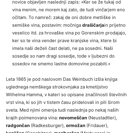
novice objavljen naslednji zapis: »Ker se že tukaj od
vina menim, ne morem kaj zato, de tudi vinčarjem eno
očitam. To namreč: zakaj de oni dobre metliške in
semiške vina, postavim: močniga
drašičarja
in prijetno
veselico itd. za hrovaške vina po Gorenskim prodajajo,
ker so te vina vender prave kranjske vina, ktere bi
imela naši deželi čast delati, ne pa sosedni. Naši
sosedje so nam dragi sosedje, tode v ljubezni do
sosedov ne smemo lastne domovine pozabiti.«
Leta 1865 je pod naslovom Das Weinbuch izšla knjiga
uglednega nemškega strokovnjaka za kmetijstvo
Wilhelma Hamma, v kateri so opisane značilnosti številnih
vrst vina, ki so jih v tistem času pridelovali in pili širom
sveta. Med njimi omenja tudi naslednja po nekaj naših
krajih poimenovana vina:
novomeščan
(Neustadtler),
radgončan
(Radkesburger),
ormožan
(Fridauer),