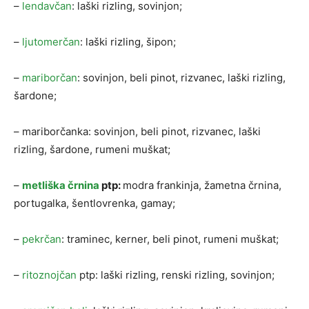
–
lendavčan
: laški rizling, sovinjon;
–
ljutomerčan
: laški rizling, šipon;
–
mariborčan
: sovinjon, beli pinot, rizvanec, laški rizling,
šardone;
– mariborčanka: sovinjon, beli pinot, rizvanec, laški
rizling, šardone, rumeni muškat;
–
metliška črnina
ptp:
modra frankinja, žametna črnina,
portugalka, šentlovrenka, gamay;
–
pekrčan
: traminec, kerner, beli pinot, rumeni muškat;
–
ritoznojčan
ptp: laški rizling, renski rizling, sovinjon;