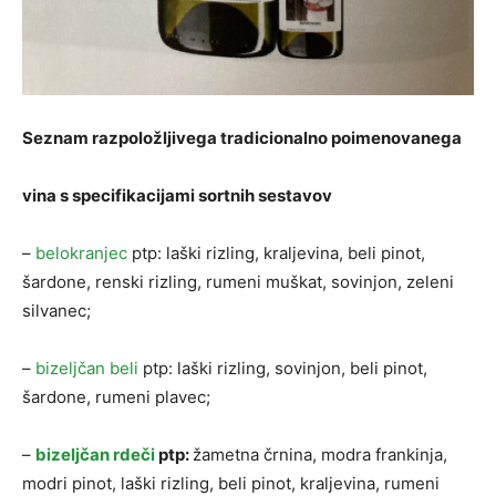
Seznam razpoložljivega tradicionalno poimenovanega
vina s specifikacijami sortnih sestavov
–
belokranjec
ptp: laški rizling, kraljevina, beli pinot,
šardone, renski rizling, rumeni muškat, sovinjon, zeleni
silvanec;
–
bizeljčan beli
ptp: laški rizling, sovinjon, beli pinot,
šardone, rumeni plavec;
–
bizeljčan rdeči
ptp:
žametna črnina, modra frankinja,
modri pinot, laški rizling, beli pinot, kraljevina, rumeni