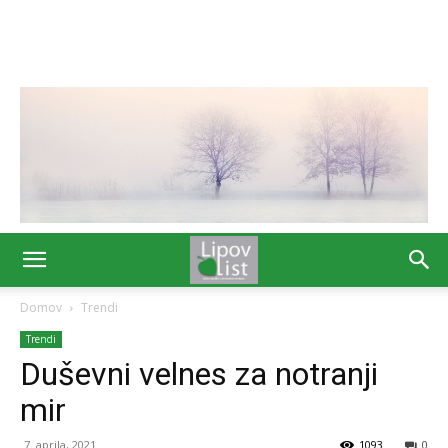
Domov
Trendi
Trendi
Duševni velnes za notranji
mir
7. aprila, 2021
1093
0