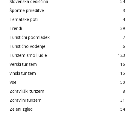
Slovenska dediščina
54
Športne prireditve
3
Tematske poti
4
Trendi
39
Turistični podmladek
7
Turistično vodenje
6
Turizem smo ljudje
123
Verski turizem
16
vinski turizem
15
Vse
50
Zdraviliški turizem
8
Zdravilni turizem
31
Zeleni zgledi
54