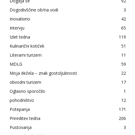
Dogaja se
92
Dogodivščine ob/na vodi
3
Inovativno
42
Intervju
65
Izlet tedna
119
Kulinarični kotiček
51
Literarni turizem
11
MDLG
59
Moja dežela – znak gostoljubnosti
22
obvodni turizem
17
Oglasno sporočilo
1
pohodništvo
12
Potepanja
171
Prireditev tedna
206
Pustovanja
3