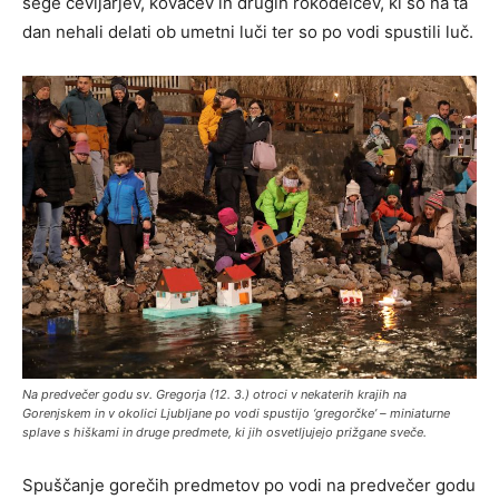
šege čevljarjev, kovačev in drugih rokodelcev, ki so na ta
dan nehali delati ob umetni luči ter so po vodi spustili luč.
Na predvečer godu sv. Gregorja (12. 3.) otroci v nekaterih krajih na
Gorenjskem in v okolici Ljubljane po vodi spustijo ‘gregorčke’ – miniaturne
splave s hiškami in druge predmete, ki jih osvetljujejo prižgane sveče.
Spuščanje gorečih predmetov po vodi na predvečer godu