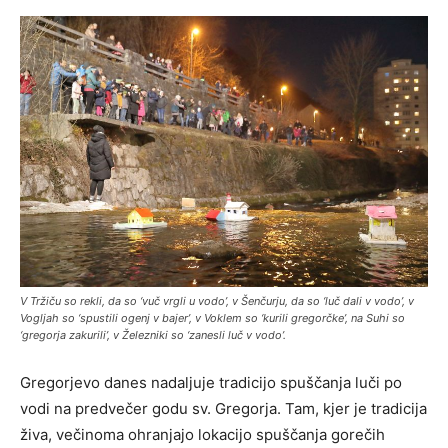
V Tržiču so rekli, da so ‘vuč vrgli u vodo’, v Šenčurju, da so ‘luč dali v vodo’, v
Vogljah so ‘spustili ogenj v bajer’, v Voklem so ‘kurili gregorčke’, na Suhi so
‘gregorja zakurili’, v Železniki so ‘zanesli luč v vodo’.
Gregorjevo danes nadaljuje tradicijo spuščanja luči po
vodi na predvečer godu sv. Gregorja. Tam, kjer je tradicija
živa, večinoma ohranjajo lokacijo spuščanja gorečih