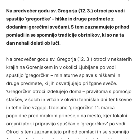
Na predvečer godu sv. Gregorja (12. 3.) otroci po vodi
spustijo ‘gregorčke’ – hiške in druge predmete z
dodanimi gorečimi svečami. S tem zaznamujejo prihod
pomladi in se spomnijo tradicije obrtnikov, ki so na ta
dan nehali delati ob luči.
Na predvečer godu sv. Gregorja (12. 3.) otroci v nekaterih
krajih na Gorenjskem in v okolici Ljubljane po vodi
spustijo ‘gregorčke’ – miniaturne splave s hiškami in
druge predmete, ki jih osvetljujejo prižgane sveče.
‘Gregorčke’ otroci izdelujejo doma – praviloma s pomočjo
staršev, v šolah in vrtcih v okviru tehniških dni ter likovne
in tehnične vzgoje. Izdelane ‘gregorčke’ 11. marca
popoldne pred mrakom prinesejo na mesto, kjer lokalni
organizatorji pripravijo spuščanje ‘gregorčkov’ po vodi.
Otroci s tem zaznamujejo prihod pomladi in se spomnijo