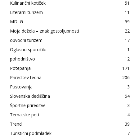
Kulinarični kotiček
51
Literarni turizem
11
MDLG
59
Moja dežela – znak gostoljubnosti
22
obvodni turizem
17
Oglasno sporočilo
1
pohodništvo
12
Potepanja
171
Prireditev tedna
206
Pustovanja
3
Slovenska dediščina
54
Športne prireditve
3
Tematske poti
4
Trendi
39
Turistični podmladek
7