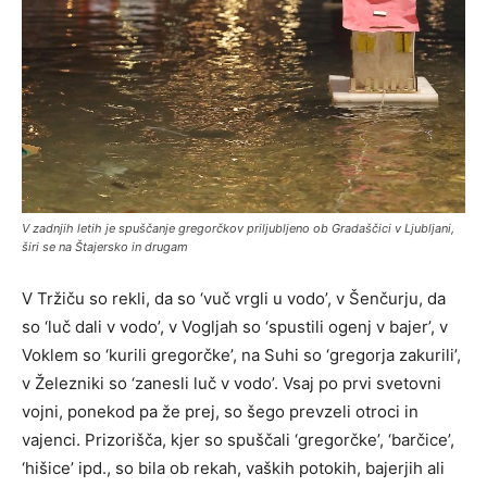
V zadnjih letih je spuščanje gregorčkov priljubljeno ob Gradaščici v Ljubljani,
širi se na Štajersko in drugam
V Tržiču so rekli, da so ‘vuč vrgli u vodo’, v Šenčurju, da
so ‘luč dali v vodo’, v Vogljah so ‘spustili ogenj v bajer’, v
Voklem so ‘kurili gregorčke’, na Suhi so ‘gregorja zakurili’,
v Železniki so ‘zanesli luč v vodo’. Vsaj po prvi svetovni
vojni, ponekod pa že prej, so šego prevzeli otroci in
vajenci. Prizorišča, kjer so spuščali ‘gregorčke’, ‘barčice’,
‘hišice’ ipd., so bila ob rekah, vaških potokih, bajerjih ali