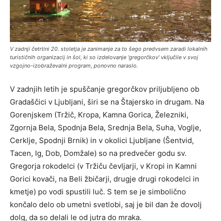
V zadnji četrtini 20. stoletja je zanimanje za to šego predvsem zaradi lokalnih
turističnih organizacij in šol, ki so izdelovanje ‘gregorčkov’ vključile v svoj
vzgojno-izobraževalni program, ponovno naraslo.
V zadnjih letih je spuščanje gregorčkov priljubljeno ob
Gradaščici v Ljubljani, širi se na Štajersko in drugam. Na
Gorenjskem (Tržič, Kropa, Kamna Gorica, Železniki,
Zgornja Bela, Spodnja Bela, Srednja Bela, Suha, Voglje,
Cerklje, Spodnji Brnik) in v okolici Ljubljane (Šentvid,
Tacen, Ig, Dob, Domžale) so na predvečer godu sv.
Gregorja rokodelci (v Tržiču čevljarji, v Kropi in Kamni
Gorici kovači, na Beli žbičarji, drugje drugi rokodelci in
kmetje) po vodi spustili luč. S tem se je simbolično
končalo delo ob umetni svetlobi, saj je bil dan že dovolj
dolg, da so delali le od jutra do mraka.