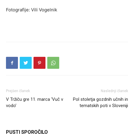
Fotografije: Vili Vogelnik
Prejšen članek
Naslednji članek
V Tržiču gre 11. marca ‘Vuč v
Pol stoletja gozdnih učnih in
vodo’
tematskih poti v Sloveniji
PUSTI SPOROČILO