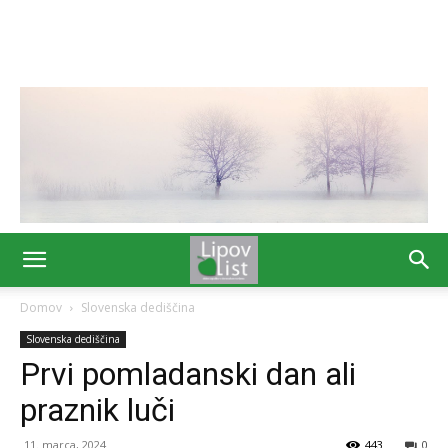
Domov
Slovenska dediščina
Slovenska dediščina
Prvi pomladanski dan ali
praznik luči
11. marca, 2024
443
0