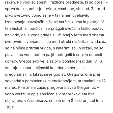
rakah. Po vodi so spustili različne predmete, ki so goreli –
sprva deske, peharje, rešeta, cambohe, sita ipd. Že pred
prvo svetovno vojno se je v ta namen uveljavilo
izdelovanje plavajočih hišk ali barčic iz lesa in papirja. V
teh hiškah ali barčicah so prižgali svečo in hiško postavili
na vodo, da je voda odnesla luč. Vsaj v letih med obema
svetovnima vojnama se je med otroki razširila navada, da
so na hiške pritrdili vrvice, s katerimi so jih držali, da so
plavale na vodi, potem pa jih potegnili k sebi in odnesli
domov. Gregorjevo velja za prvi pomladanski dan. V 16.
stoletju so stari julijanski koledar zamenjali z
gregorjanskim, takrat se je god sv. Gregorja, ki je prej
sovpadal s pomladanskim enakonočjem, premaknil na 12.
marec. Prvi znani zapis pregovora ‘sveti Gregor luč v
vodo verže’ in opis spuščanja ‘gregorčkov’ sta bila
objavljena v časopisu za šolo in dom Šolski prijatel leta
1854.