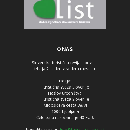
O NAS
Slovenska turistična revija Lipov list
izhaja 2. teden v sodem mesecu.
Izdaja:
Turistična zveza Slovenije
Naslov uredništva:
Turistična zveza Slovenije
Miklošičeva cesta 38/VI
1000 Ljubljana
Celoletna naročnina je 40 EUR.
Kontaktirajte nas:
info@turisticna-zveza.si