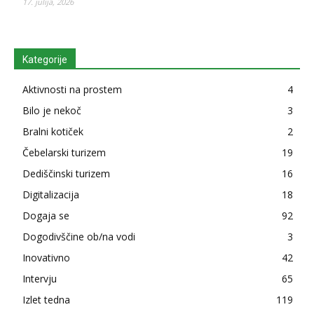
17. julija, 2026
Kategorije
Aktivnosti na prostem
4
Bilo je nekoč
3
Bralni kotiček
2
Čebelarski turizem
19
Dediščinski turizem
16
Digitalizacija
18
Dogaja se
92
Dogodivščine ob/na vodi
3
Inovativno
42
Intervju
65
Izlet tedna
119