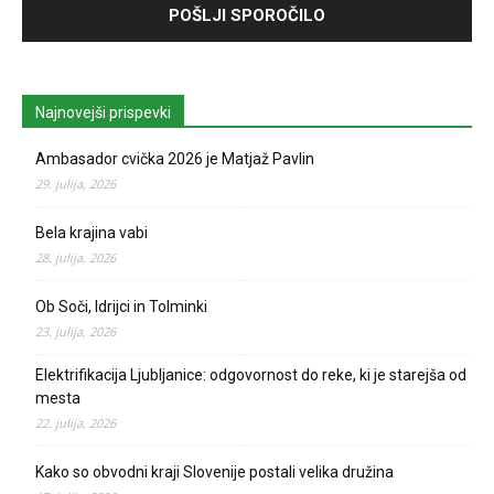
Najnovejši prispevki
Ambasador cvička 2026 je Matjaž Pavlin
29. julija, 2026
Bela krajina vabi
28. julija, 2026
Ob Soči, Idrijci in Tolminki
23. julija, 2026
Elektrifikacija Ljubljanice: odgovornost do reke, ki je starejša od
mesta
22. julija, 2026
Kako so obvodni kraji Slovenije postali velika družina