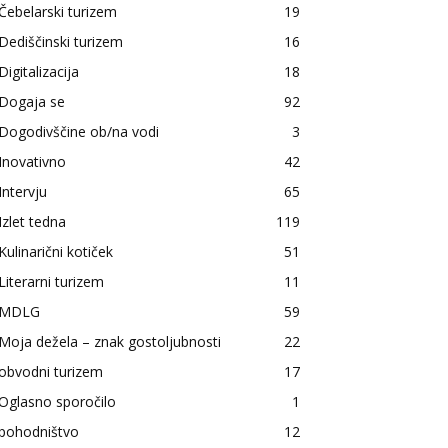
Čebelarski turizem
19
Dediščinski turizem
16
Digitalizacija
18
Dogaja se
92
Dogodivščine ob/na vodi
3
Inovativno
42
Intervju
65
Izlet tedna
119
Kulinarični kotiček
51
Literarni turizem
11
MDLG
59
Moja dežela – znak gostoljubnosti
22
obvodni turizem
17
Oglasno sporočilo
1
pohodništvo
12