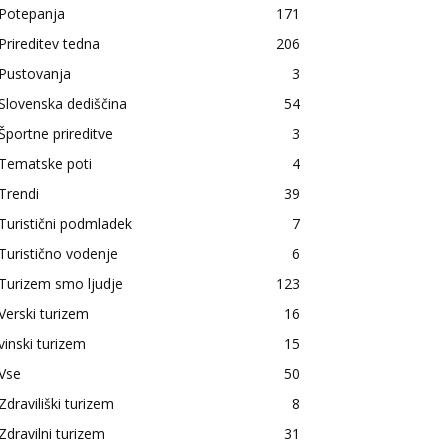
Potepanja
171
Prireditev tedna
206
Pustovanja
3
Slovenska dediščina
54
Športne prireditve
3
Tematske poti
4
Trendi
39
Turistični podmladek
7
Turistično vodenje
6
Turizem smo ljudje
123
Verski turizem
16
vinski turizem
15
Vse
50
Zdraviliški turizem
8
Zdravilni turizem
31