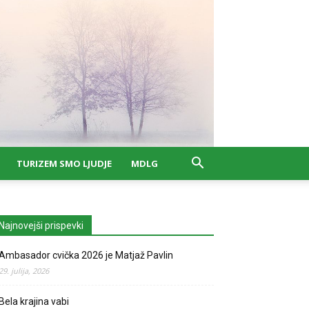
TURIZEM SMO LJUDJE
MDLG
Najnovejši prispevki
Ambasador cvička 2026 je Matjaž Pavlin
29. julija, 2026
Bela krajina vabi