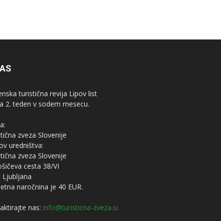
NAS
nska turistična revija Lipov list
ja 2. teden v sodem mesecu.
a:
stična zveza Slovenije
ov uredništva:
stična zveza Slovenije
ošičeva cesta 38/VI
 Ljubljana
letna naročnina je 40 EUR.
aktirajte nas:
info@turisticna-zveza.si