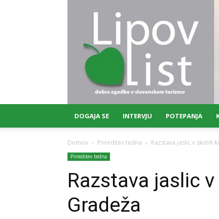
Lipov
list
DOGAJA SE
INTERVJU
POTEPANJA
Domov
Prireditev tedna
Razstava jaslic v skritih
Prireditev tedna
Razstava jaslic v 
Gradeža