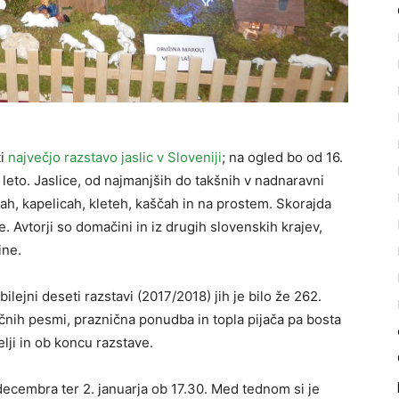
ti
največjo razstavo jaslic v Sloveniji
; na ogled bo od 16.
leto. Jaslice, od najmanjših do takšnih v nadnaravni
šah, kapelicah, kleteh, kaščah in na prostem. Skorajda
e. Avtorji so domačini in iz drugih slovenskih krajev,
ine.
ubilejni deseti razstavi (2017/2018) jih je bilo že 262.
čnih pesmi, praznična ponudba in topla pijača pa bosta
lji in ob koncu razstave.
 decembra ter 2. januarja ob 17.30. Med tednom si je