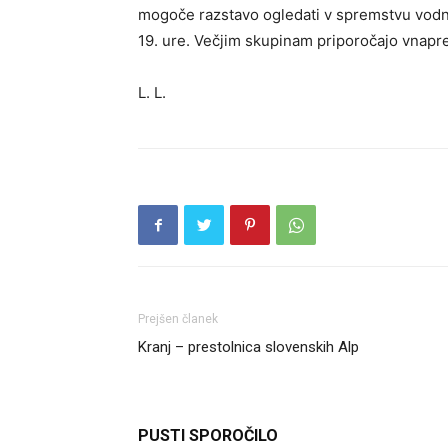
mogoče razstavo ogledati v spremstvu vodnik
19. ure. Večjim skupinam priporočajo vnapr
L. L.
Prejšen članek
Kranj – prestolnica slovenskih Alp
PUSTI SPOROČILO