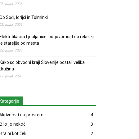
28. julija, 2026
Ob Soči, Idrijci in Tolminki
23. julija, 2026
Elektrifikacija Ljubljanice: odgovornost do reke, ki
je starejša od mesta
22. julija, 2026
Kako so obvodni kraji Slovenije postali velika
družina
17. julija, 2026
Kategorije
Aktivnosti na prostem
4
Bilo je nekoč
3
Bralni kotiček
2