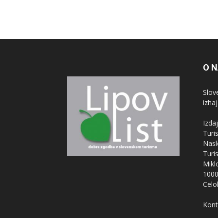
O 
Slove
izha
Izdaj
Turi
Nasl
Turi
Mikl
1000
Celo
Kont