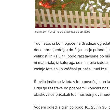
Foto: arhiv Društva za ohranjanje dediščine
Tudi letos si bo mogoče na Gradežu ogleda
decembra (nedelje) do 2. januarja prihodnje 
velikosti in »živih«, bodo razstavljene po hi
ni materiala, iz katerega še niso bile izdelan
zadnja leta so jih vaščani prinašali tudi iz tuj
Število jaslic se iz leta v leto povečuje, na j
Odprtje razstave bo pospremil koncert boži
obiskovalce pričakali tudi naslednji dve nede
Vodeni ogledi s tržnico bodo 16., 23. in 30.