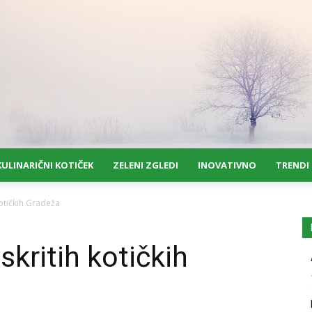
KULINARIČNI KOTIČEK
ZELENI ZGLEDI
INOVATIVNO
TRENDI
 kotičkih Gradeža
skritih kotičkih