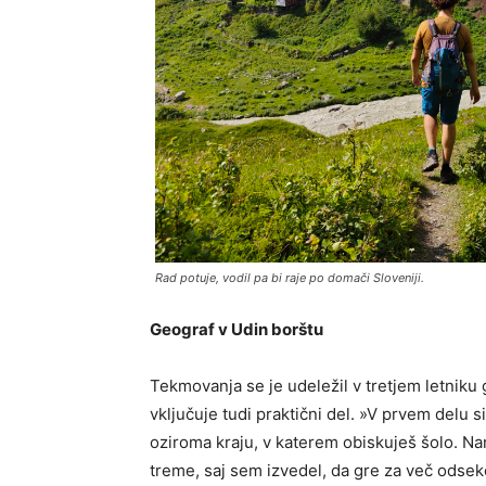
Rad potuje, vodil pa bi raje po domači Sloveniji.
Geograf v Udin borštu
Tekmovanja se je udeležil v tretjem letniku 
vključuje tudi praktični del. »V prvem delu 
oziroma kraju, v katerem obiskuješ šolo. Na
treme, saj sem izvedel, da gre za več odseko