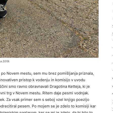
ta 2019.
u po Novem mestu, sem mu brez pomišljanja priznala,
 inovativen pristop k vodenju in komisijo v uvodu
ščini smo ravno obravnavali Dragotina Ketteja, ki je
avni trg v Novem mestu. Ritem daje pesmi vodnjak.
ek. Za vsak primer sem s seboj vzel knjigo poezijo
odrecitiral pesem. Po mojem se je zdelo to komisiji kar
olenjskim naglasom, ker se mi je zdelo, da bi bilo to