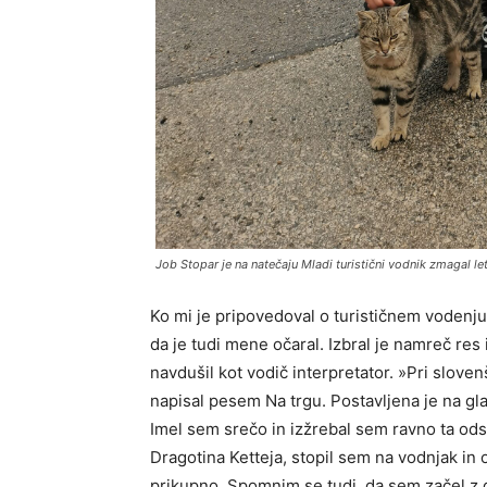
Job Stopar je na natečaju Mladi turistični vodnik zmagal le
Ko mi je pripovedoval o turističnem vodenj
da je tudi mene očaral. Izbral je namreč res
navdušil kot vodič interpretator. »Pri sloven
napisal pesem Na trgu. Postavljena je na gl
Imel sem srečo in izžrebal sem ravno ta ods
Dragotina Ketteja, stopil sem na vodnjak in 
prikupno. Spomnim se tudi, da sem začel z d