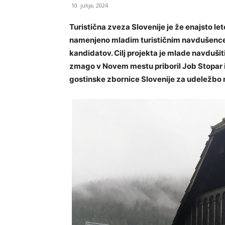
10. julija, 2024
Turistična zveza Slovenije je že enajsto l
namenjeno mladim turističnim navdušencem o
kandidatov. Cilj projekta je mlade navdušit
zmago v Novem mestu priboril Job Stopar i
gostinske zbornice Slovenije za udeležbo na