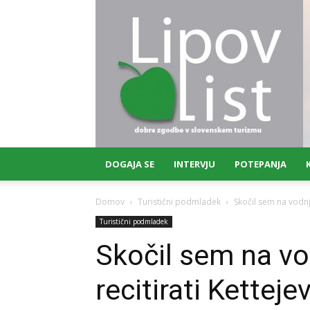
Lipov
list
DOGAJA SE
INTERVJU
POTEPANJA
Domov
Turistični podmladek
Skočil sem na vodnj
Turistični podmladek
Skočil sem na vo
recitirati Kettej