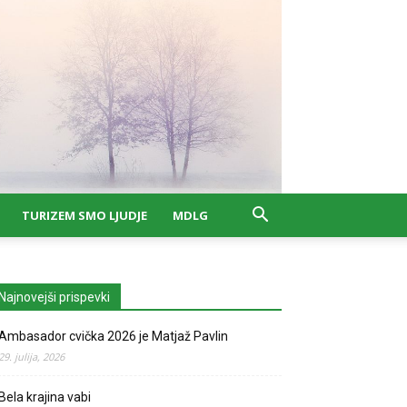
TURIZEM SMO LJUDJE
MDLG
Najnovejši prispevki
Ambasador cvička 2026 je Matjaž Pavlin
29. julija, 2026
Bela krajina vabi