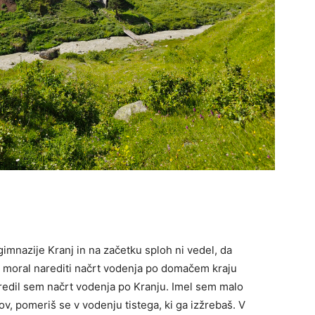
gimnazije Kranj in na začetku sploh ni vedel, da
si moral narediti načrt vodenja po domačem kraju
redil sem načrt vodenja po Kranju. Imel sem malo
v, pomeriš se v vodenju tistega, ki ga izžrebaš. V