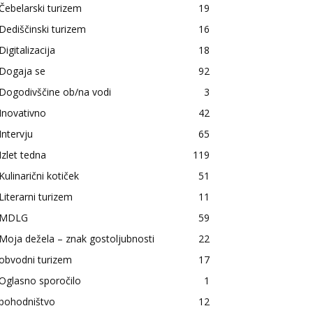
Čebelarski turizem
19
Dediščinski turizem
16
Digitalizacija
18
Dogaja se
92
Dogodivščine ob/na vodi
3
Inovativno
42
Intervju
65
Izlet tedna
119
Kulinarični kotiček
51
Literarni turizem
11
MDLG
59
Moja dežela – znak gostoljubnosti
22
obvodni turizem
17
Oglasno sporočilo
1
pohodništvo
12