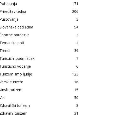
Potepanja
171
Prireditev tedna
206
Pustovanja
3
Slovenska dediščina
54
Športne prireditve
3
Tematske poti
4
Trendi
39
Turistični podmladek
7
Turistično vodenje
6
Turizem smo ljudje
123
Verski turizem
16
vinski turizem
15
Vse
50
Zdraviliški turizem
8
Zdravilni turizem
31