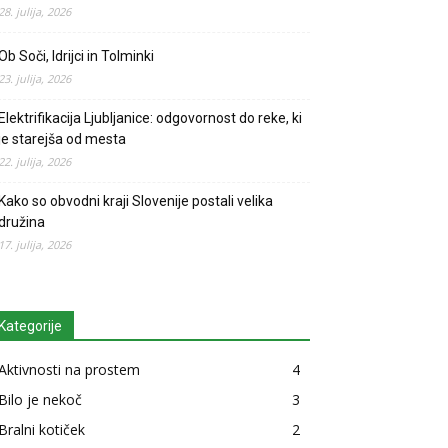
28. julija, 2026
Ob Soči, Idrijci in Tolminki
23. julija, 2026
Elektrifikacija Ljubljanice: odgovornost do reke, ki
je starejša od mesta
22. julija, 2026
Kako so obvodni kraji Slovenije postali velika
družina
17. julija, 2026
Kategorije
Aktivnosti na prostem
4
Bilo je nekoč
3
Bralni kotiček
2