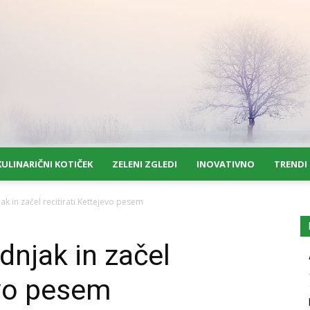
KULINARIČNI KOTIČEK
ZELENI ZGLEDI
INOVATIVNO
TRENDI
ak in začel recitirati Kettejevo pesem
dnjak in začel
evo pesem