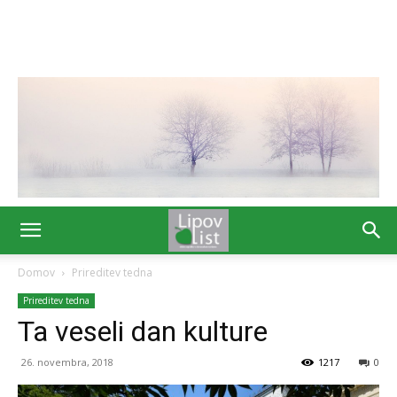
Domov
Prireditev tedna
Prireditev tedna
Ta veseli dan kulture
26. novembra, 2018
1217
0