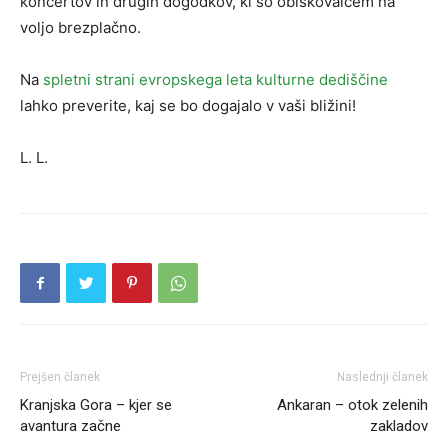
koncertov in drugih dogodkov, ki so obiskovalcem na
voljo brezplačno.
Na
spletni strani evropskega leta kulturne dediščine
lahko preverite, kaj se bo dogajalo v vaši bližini!
L. L.
Prejšen članek
Naslednji članek
Kranjska Gora – kjer se
Ankaran – otok zelenih
avantura začne
zakladov