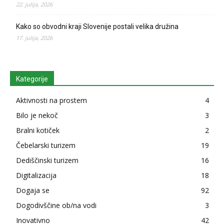
22. julija, 2026
Kako so obvodni kraji Slovenije postali velika družina
17. julija, 2026
Kategorije
Aktivnosti na prostem
4
Bilo je nekoč
3
Bralni kotiček
2
Čebelarski turizem
19
Dediščinski turizem
16
Digitalizacija
18
Dogaja se
92
Dogodivščine ob/na vodi
3
Inovativno
42