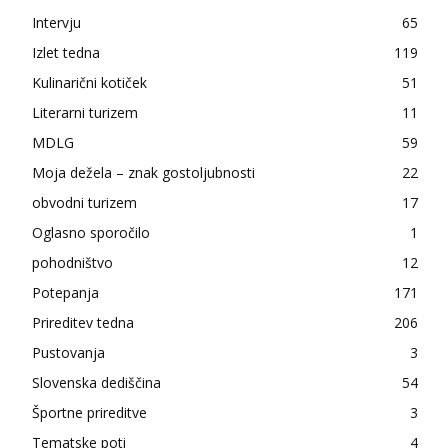
Intervju
65
Izlet tedna
119
Kulinarični kotiček
51
Literarni turizem
11
MDLG
59
Moja dežela – znak gostoljubnosti
22
obvodni turizem
17
Oglasno sporočilo
1
pohodništvo
12
Potepanja
171
Prireditev tedna
206
Pustovanja
3
Slovenska dediščina
54
Športne prireditve
3
Tematske poti
4