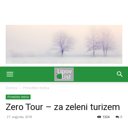
Domov
Prireditev tedna
Prireditev tedna
Zero Tour – za zeleni turizem
27. avgusta, 2018
1324
0