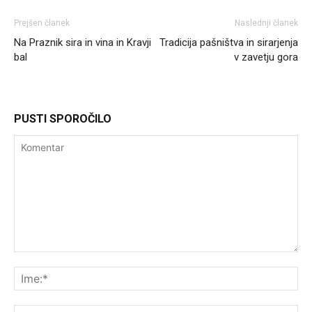
Prejšen članek
Naslednji članek
Na Praznik sira in vina in Kravji
Tradicija pašništva in sirarjenja
bal
v zavetju gora
PUSTI SPOROČILO