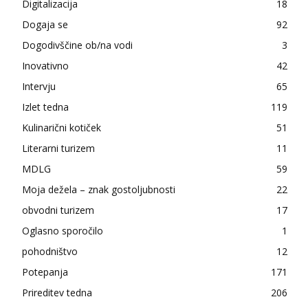
Digitalizacija
18
Dogaja se
92
Dogodivščine ob/na vodi
3
Inovativno
42
Intervju
65
Izlet tedna
119
Kulinarični kotiček
51
Literarni turizem
11
MDLG
59
Moja dežela – znak gostoljubnosti
22
obvodni turizem
17
Oglasno sporočilo
1
pohodništvo
12
Potepanja
171
Prireditev tedna
206