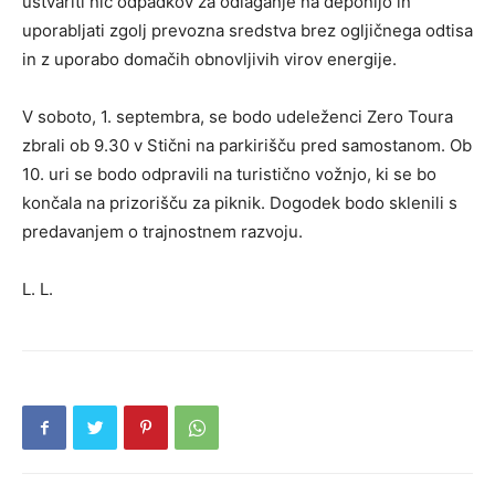
ustvariti nič odpadkov za odlaganje na deponijo in
uporabljati zgolj prevozna sredstva brez ogljičnega odtisa
in z uporabo domačih obnovljivih virov energije.
V soboto, 1. septembra, se bodo udeleženci Zero Toura
zbrali ob 9.30 v Stični na parkirišču pred samostanom. Ob
10. uri se bodo odpravili na turistično vožnjo, ki se bo
končala na prizorišču za piknik. Dogodek bodo sklenili s
predavanjem o trajnostnem razvoju.
L. L.