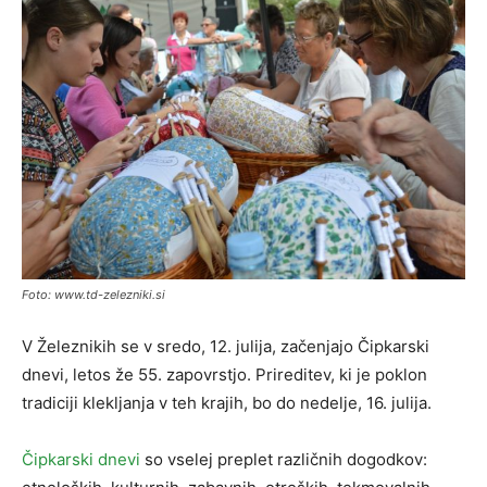
Foto: www.td-zelezniki.si
V Železnikih se v sredo, 12. julija, začenjajo Čipkarski
dnevi, letos že 55. zapovrstjo. Prireditev, ki je poklon
tradiciji klekljanja v teh krajih, bo do nedelje, 16. julija.
Čipkarski dnevi
so vselej preplet različnih dogodkov: