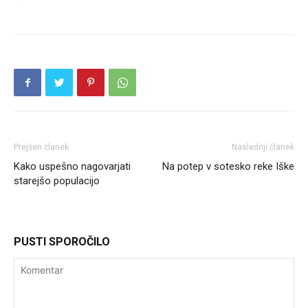
Prejšen članek
Naslednji članek
Kako uspešno nagovarjati
Na potep v sotesko reke Iške
starejšo populacijo
PUSTI SPOROČILO