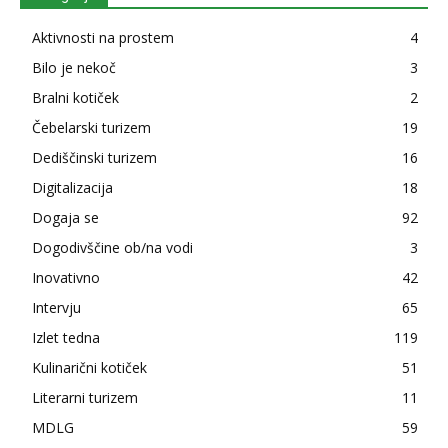
Aktivnosti na prostem
4
Bilo je nekoč
3
Bralni kotiček
2
Čebelarski turizem
19
Dediščinski turizem
16
Digitalizacija
18
Dogaja se
92
Dogodivščine ob/na vodi
3
Inovativno
42
Intervju
65
Izlet tedna
119
Kulinarični kotiček
51
Literarni turizem
11
MDLG
59