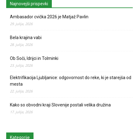
Najnovejši prispevki
Ambasador cvička 2026 je Matjaž Pavlin
29. julija, 2026
Bela krajina vabi
28. julija, 2026
Ob Soči, Idrijci in Tolminki
23. julija, 2026
Elektrifikacija Ljubljanice: odgovornost do reke, ki je starejša od
mesta
22. julija, 2026
Kako so obvodni kraji Slovenije postali velika družina
17. julija, 2026
Kategorije