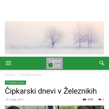
Domov
Prireditev tedna
Prireditev tedna
Čipkarski dnevi v Železnikih
10. julija, 2017
1919
0