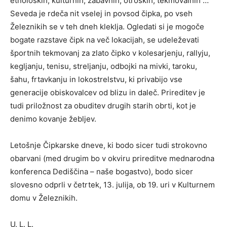
etnoloških, kulturnih, zabavnih, otroških, tekmovalnih …
Seveda je rdeča nit vselej in povsod čipka, po vseh
Železnikih se v teh dneh kleklja. Ogledati si je mogoče
bogate razstave čipk na več lokacijah, se udeleževati
športnih tekmovanj za zlato čipko v kolesarjenju, rallyju,
kegljanju, tenisu, streljanju, odbojki na mivki, taroku,
šahu, frtavkanju in lokostrelstvu, ki privabijo vse
generacije obiskovalcev od blizu in daleč. Prireditev je
tudi priložnost za obuditev drugih starih obrti, kot je
denimo kovanje žebljev.
Letošnje Čipkarske dneve, ki bodo sicer tudi strokovno
obarvani (med drugim bo v okviru prireditve mednarodna
konferenca Dediščina – naše bogastvo), bodo sicer
slovesno odprli v četrtek, 13. julija, ob 19. uri v Kulturnem
domu v Železnikih.
U. L. L.