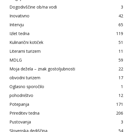
Dogodivščine ob/na vodi
3
Inovativno
42
Intervju
65
Izlet tedna
119
Kulinarični kotiček
51
Literarni turizem
11
MDLG
59
Moja dežela – znak gostoljubnosti
22
obvodni turizem
17
Oglasno sporočilo
1
pohodništvo
12
Potepanja
171
Prireditev tedna
206
Pustovanja
3
Slovenska dediščina
54