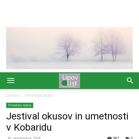
Domov
Prireditev tedna
Prireditev tedna
Jestival okusov in umetnosti
v Kobaridu
30. septembra, 2019
987
0