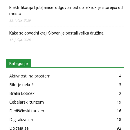
Elektrifikacija Ljubljanice: odgovornost do reke, ki je starejša od
mesta
22. julija, 2026
Kako so obvodni kraji Slovenije postali velika družina
17. julija, 2026
Kategorije
Aktivnosti na prostem
4
Bilo je nekoč
3
Bralni kotiček
2
Čebelarski turizem
19
Dediščinski turizem
16
Digitalizacija
18
Dogaja se
92