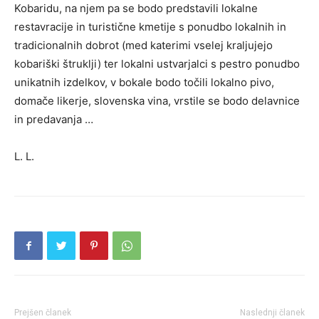
Kobaridu, na njem pa se bodo predstavili lokalne
restavracije in turistične kmetije s ponudbo lokalnih in
tradicionalnih dobrot (med katerimi vselej kraljujejo
kobariški štruklji) ter lokalni ustvarjalci s pestro ponudbo
unikatnih izdelkov, v bokale bodo točili lokalno pivo,
domače likerje, slovenska vina, vrstile se bodo delavnice
in predavanja …
L. L.
Prejšen članek
Naslednji članek