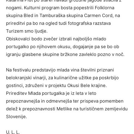
nogami. Kulturni program bosta popestrili Folklorna
skupina Bled in Tamburaška skupina Carmen Cord, na
prireditvi pa bo na ogled tudi fotografska razstava
Turizem smo ljudje.
Obiskovalci bodo zvečer izbrali najboljšo mlado
portugalko po njihovem okusu, dogajanje pa se bo ob
igranju glasbene skupine bržkone zavleklo pozno v noč.
Na festivalu predstavijo mlada vina številni priznani
belokranjski vinarji, za kulinarične užitke pa poskrbijo
gostinci, združeni v projektu Okusi Bele krajine.
Prireditev Mlada portugalka je iz leta v leto
prepoznavnejša in odmevnejša ter prispeva pomemben
delež k prepoznavnosti Metlike na turističnem zemljevidu
Slovenije.
U. L. L.