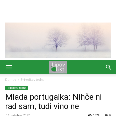
Domov
Prireditev tedna
Prireditev tedna
Mlada portugalka: Nihče ni
rad sam, tudi vino ne
16. oktobra, 2017
1674
0