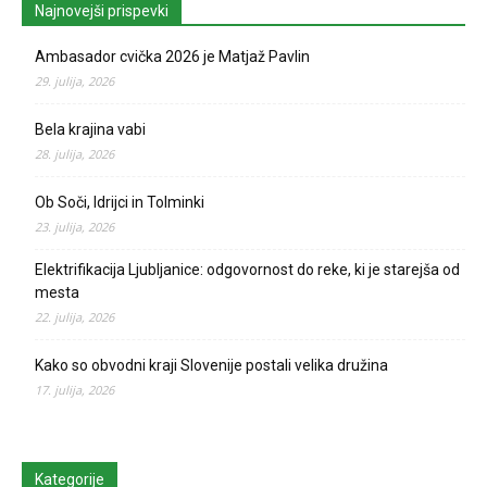
Najnovejši prispevki
Ambasador cvička 2026 je Matjaž Pavlin
29. julija, 2026
Bela krajina vabi
28. julija, 2026
Ob Soči, Idrijci in Tolminki
23. julija, 2026
Elektrifikacija Ljubljanice: odgovornost do reke, ki je starejša od
mesta
22. julija, 2026
Kako so obvodni kraji Slovenije postali velika družina
17. julija, 2026
Kategorije