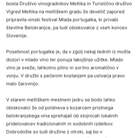
bosta Društvo vinogradnikov Metlika in Turistično društvo
Vigred Metlika na metliškem gradu že devetič zapored
pripravila vinski festival Mlada portugalka, ki privabi
številne Belokranjce, pa tudi obiskovalce z vseh koncev
Slovenije.
Posebnost portugalke je, da v zgolj nekaj tednih iz mošta
dozori v mlado vino ter ponuja takojšnje užitke. Mlado
vino je sveže, lahkotno pitno in sortno aromatično v
vonju. V družbi s pečenim kostanjem pa ustvarja pravo
malo čarovnijo.
V starem metliškem mestnem jedru se bodo lahko
obiskovalci že od poldneva s kozarcem pristnega
belokranjskega vina sprehajali ob stojnicah lokalnih
pridelovalcev tradicionalnih in sodobnih izdelkov.
Dobrodošle so tudi družine z otroki, saj bo v