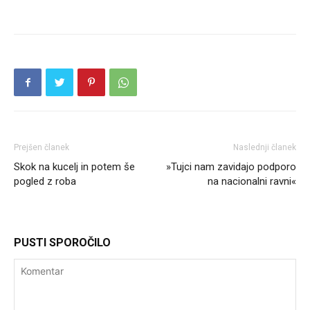
Prejšen članek
Naslednji članek
Skok na kucelj in potem še
»Tujci nam zavidajo podporo
pogled z roba
na nacionalni ravni«
PUSTI SPOROČILO