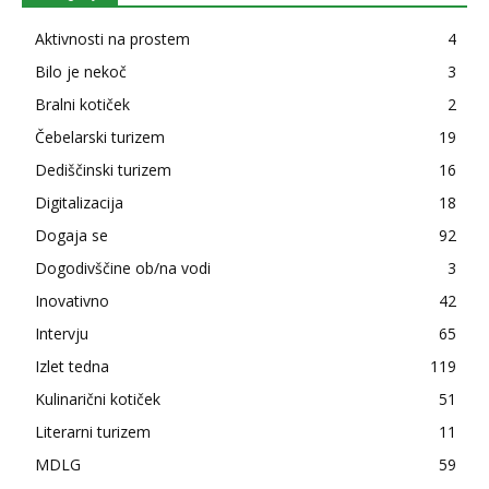
Aktivnosti na prostem
4
Bilo je nekoč
3
Bralni kotiček
2
Čebelarski turizem
19
Dediščinski turizem
16
Digitalizacija
18
Dogaja se
92
Dogodivščine ob/na vodi
3
Inovativno
42
Intervju
65
Izlet tedna
119
Kulinarični kotiček
51
Literarni turizem
11
MDLG
59