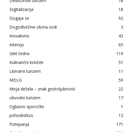
Dediščinski turizem
16
Digitalizacija
18
Dogaja se
92
Dogodivščine ob/na vodi
3
Inovativno
42
Intervju
65
Izlet tedna
119
Kulinarični kotiček
51
Literarni turizem
11
MDLG
59
Moja dežela – znak gostoljubnosti
22
obvodni turizem
17
Oglasno sporočilo
1
pohodništvo
12
Potepanja
171