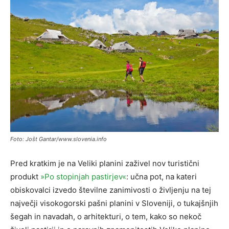
Foto: Jošt Gantar/www.slovenia.info
Pred kratkim je na Veliki planini zaživel nov turistični
produkt
»Po stopinjah pastirjev«
: učna pot, na kateri
obiskovalci izvedo številne zanimivosti o življenju na tej
največji visokogorski pašni planini v Sloveniji, o tukajšnjih
šegah in navadah, o arhitekturi, o tem, kako so nekoč