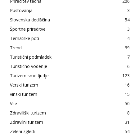
Prireditev tedna
206
Pustovanja
3
Slovenska dediščina
54
Športne prireditve
3
Tematske poti
4
Trendi
39
Turistični podmladek
7
Turistično vodenje
6
Turizem smo ljudje
123
Verski turizem
16
vinski turizem
15
Vse
50
Zdraviliški turizem
8
Zdravilni turizem
31
Zeleni zgledi
54