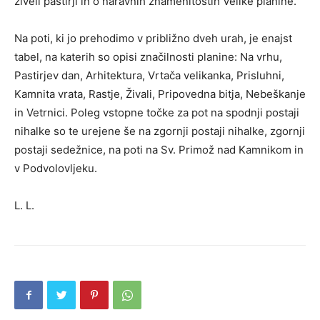
živeli pastirji in o naravnih znamenitostih Velike planine.
Na poti, ki jo prehodimo v približno dveh urah, je enajst
tabel, na katerih so opisi značilnosti planine: Na vrhu,
Pastirjev dan, Arhitektura, Vrtača velikanka, Prisluhni,
Kamnita vrata, Rastje, Živali, Pripovedna bitja, Nebeškanje
in Vetrnici. Poleg vstopne točke za pot na spodnji postaji
nihalke so te urejene še na zgornji postaji nihalke, zgornji
postaji sedežnice, na poti na Sv. Primož nad Kamnikom in
v Podvolovljeku.
L. L.