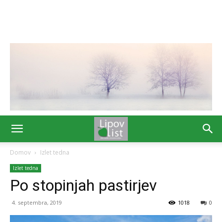
Domov
Izlet tedna
Izlet tedna
Po stopinjah pastirjev
4. septembra, 2019
1018
0