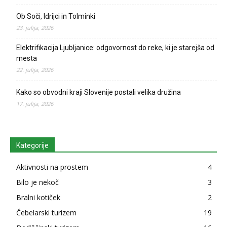
Ob Soči, Idrijci in Tolminki
23. julija, 2026
Elektrifikacija Ljubljanice: odgovornost do reke, ki je starejša od
mesta
22. julija, 2026
Kako so obvodni kraji Slovenije postali velika družina
17. julija, 2026
Kategorije
Aktivnosti na prostem
4
Bilo je nekoč
3
Bralni kotiček
2
Čebelarski turizem
19