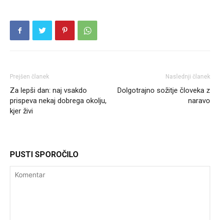
Prejšen članek
Naslednji članek
Za lepši dan: naj vsakdo
Dolgotrajno sožitje človeka z
prispeva nekaj dobrega okolju,
naravo
kjer živi
PUSTI SPOROČILO