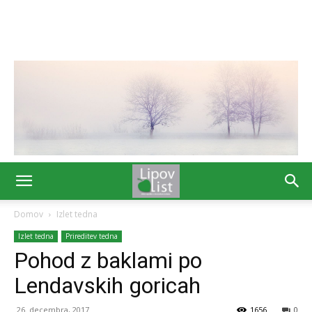
Domov
Izlet tedna
Izlet tedna
Prireditev tedna
Pohod z baklami po
Lendavskih goricah
26. decembra, 2017
1656
0