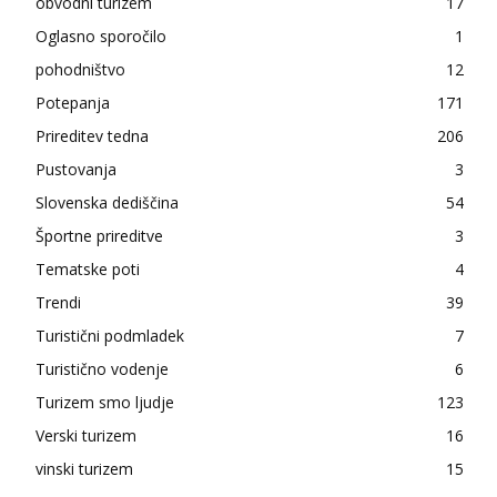
obvodni turizem
17
Oglasno sporočilo
1
pohodništvo
12
Potepanja
171
Prireditev tedna
206
Pustovanja
3
Slovenska dediščina
54
Športne prireditve
3
Tematske poti
4
Trendi
39
Turistični podmladek
7
Turistično vodenje
6
Turizem smo ljudje
123
Verski turizem
16
vinski turizem
15