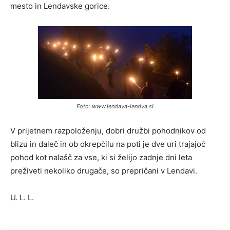
mesto in Lendavske gorice.
Foto: www.lendava-lendva.si
V prijetnem razpoloženju, dobri družbi pohodnikov od
blizu in daleč in ob okrepčilu na poti je dve uri trajajoč
pohod kot nalašč za vse, ki si želijo zadnje dni leta
preživeti nekoliko drugače, so prepričani v Lendavi.
U. L. L.