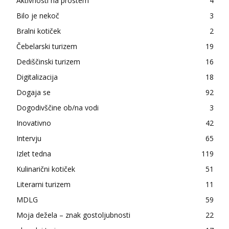
Aktivnosti na prostem
4
Bilo je nekoč
3
Bralni kotiček
2
Čebelarski turizem
19
Dediščinski turizem
16
Digitalizacija
18
Dogaja se
92
Dogodivščine ob/na vodi
3
Inovativno
42
Intervju
65
Izlet tedna
119
Kulinarični kotiček
51
Literarni turizem
11
MDLG
59
Moja dežela – znak gostoljubnosti
22