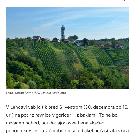
Foto: Miran Kambič/www.slovenia.info
V Lendavi vabijo tik pred Silvestrom (30. decembra ob 16.
uri) na pot »z ravnice v gorice« – z baklami. To ne bo
navaden pohod, poudarjajo: osvetljena »kača«
pohodnikov se bo v čarobnem soju bakel počasi vila skozi