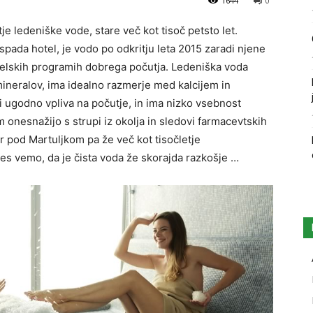
1644
0
e ledeniške vode, stare več kot tisoč petsto let.
i spada hotel, je vodo po odkritju leta 2015 zaradi njene
otelskih programih dobrega počutja. Ledeniška voda
neralov, ima idealno razmerje med kalcijem in
 ki ugodno vpliva na počutje, in ima nizko vsebnost
m onesnažijo s strupi iz okolja in sledovi farmacevtskih
r pod Martuljkom pa že več kot tisočletje
es vemo, da je čista voda že skorajda razkošje …