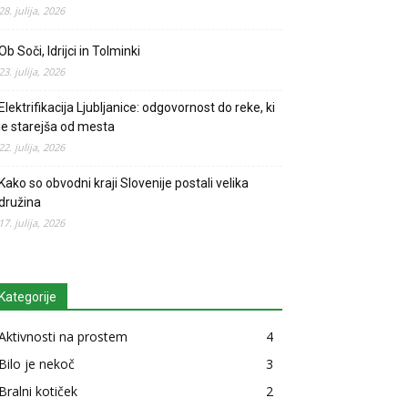
28. julija, 2026
Ob Soči, Idrijci in Tolminki
23. julija, 2026
Elektrifikacija Ljubljanice: odgovornost do reke, ki
je starejša od mesta
22. julija, 2026
Kako so obvodni kraji Slovenije postali velika
družina
17. julija, 2026
Kategorije
Aktivnosti na prostem
4
Bilo je nekoč
3
Bralni kotiček
2