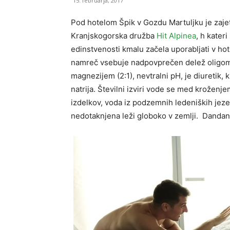
15. februarja, 2017
Pod hotelom Špik v Gozdu Martuljku je zajetj
Kranjskogorska družba
Hit Alpinea
, h kater
edinstvenosti kmalu začela uporabljati v h
namreč vsebuje nadpovprečen delež oligomi
magnezijem (2:1), nevtralni pH, je diuretik,
natrija. Številni izviri vode se med kroženje
izdelkov, voda iz podzemnih ledeniških jeze
nedotaknjena leži globoko v zemlji. Dandan