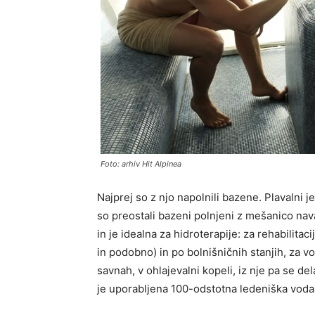
Foto: arhiv Hit Alpinea
Najprej so z njo napolnili bazene. Plavaln
so preostali bazeni polnjeni z mešanico na
in je idealna za hidroterapije: za rehabilita
in podobno) in po bolnišničnih stanjih, za 
savnah, v ohlajevalni kopeli, iz nje pa se d
je uporabljena 100-odstotna ledeniška voda