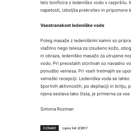
telo tonificira z ledeniško vodo v razpršilu
napetosti, izboljša prekrvitev in pripomore
Vsestranskost ledeniške vode
Poleg masaže z ledeniškimi kamni so priprav
vlažilno nego telesa za izsušeno kožo, obo
in obraza, ledeniško masažo za utrujene no
vodo. Pri preostalih storitvah so navadno vod
ponudbo velnesa. Pri vseh tretmajih se uporab
velneški recepciji. Ledeniška voda se lahko u
športnih aktivnostih, po depilaciji in britju,
njena sestava tako čista, je primerna za vse
Simona Rozman
OZNAKE
Lipov list 2/2017