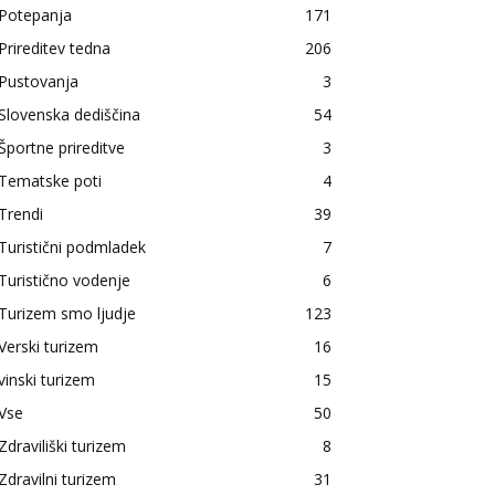
Potepanja
171
Prireditev tedna
206
Pustovanja
3
Slovenska dediščina
54
Športne prireditve
3
Tematske poti
4
Trendi
39
Turistični podmladek
7
Turistično vodenje
6
Turizem smo ljudje
123
Verski turizem
16
vinski turizem
15
Vse
50
Zdraviliški turizem
8
Zdravilni turizem
31