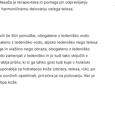
. Masaža je terapevtska in pomaga pri odpravljanju
 k harmoničnemu delovanju celega telesa.
ili še štiri ponudbe, obogatene z ledeniško vodo:
gateno z ledeniško vodo, alpsko ledeniško nego telesa
ge in vlažilno nego obraza, obogateno z ledeniško
o zamenjali z ledeniško in jo tudi tako vključili v
lja pršilo, ki si ga lahko gost tudi kupi v hotelski
porablja za hidratacijo kože (obraza, telesa, rok), po
 po sončnih opeklinah, priročna je na potovanju. Ker je
 tipe kože.