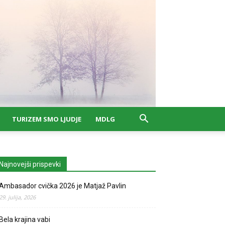
TURIZEM SMO LJUDJE
MDLG
Najnovejši prispevki
Ambasador cvička 2026 je Matjaž Pavlin
29. julija, 2026
Bela krajina vabi