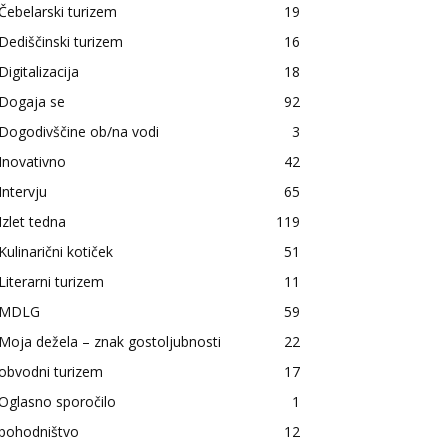
Čebelarski turizem
19
Dediščinski turizem
16
Digitalizacija
18
Dogaja se
92
Dogodivščine ob/na vodi
3
Inovativno
42
Intervju
65
Izlet tedna
119
Kulinarični kotiček
51
Literarni turizem
11
MDLG
59
Moja dežela – znak gostoljubnosti
22
obvodni turizem
17
Oglasno sporočilo
1
pohodništvo
12