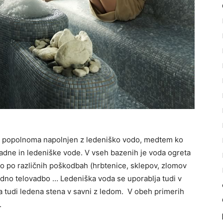
i je popolnoma napolnjen z ledeniško vodo, medtem ko
vadne in ledeniške vode. V vseh bazenih je voda ogreta
cijo po različnih poškodbah (hrbtenice, sklepov, zlomov
vodno telovadbo … Ledeniška voda se uporablja tudi v
ela tudi ledena stena v savni z ledom. V obeh primerih
.