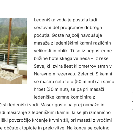
Ledeniška voda je postala tudi
sestavni del programov dobrega
počutja. Goste najbolj navdušuje
masaža z ledeniškimi kamni različnih
velikosti in oblik. Ti so iz neposredne
bližine hotelskega velnesa – iz reke
Save, ki izvira šest kilometrov stran v
Naravnem rezervatu Zelenci. S kamni
se masira celo telo (50 minut) ali samo
hrbet (30 minut), se pa pri masaži
ledeniške kamne kombinira z
 čisti ledeniški vodi. Maser gosta najprej namaže in
edi masiranje z ledeniškimi kamni, ki se jih izmenično
ški povzročijo krčenje krvnih žil, pri masaži z vročimi
uje občutek toplote in prekrvitve. Na koncu se celotno