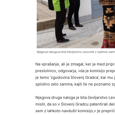
Njegova naloga je bila čevljarstvo Levovnik z izjemno zan
Na vprašanje, ali je zmagal, ker je med pri
prestolnico, odgovarja, »da je komisijo prep
je temo ‘zgodovina Slovenj Gradca’, kar mu j
splošno zelo zanima, kajti če ne poznamo z
Njegova druga naloga je bila čevljarstvo Le
mislil, da so v Slovenj Gradcu patentirali de
sem z lahkoto navdušil komisijo,« je prepri