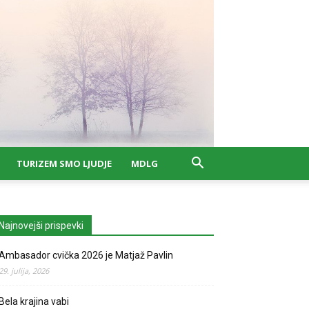
TURIZEM SMO LJUDJE
MDLG
Najnovejši prispevki
Ambasador cvička 2026 je Matjaž Pavlin
29. julija, 2026
Bela krajina vabi