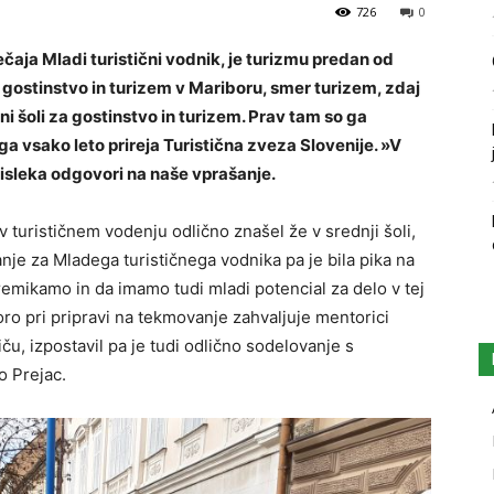
726
0
aja Mladi turistični vodnik, je turizmu predan od
 gostinstvo in turizem v Mariboru, smer turizem, zdaj
ni šoli za gostinstvo in turizem. Prav tam so ga
 ga vsako leto prireja Turistična zveza Slovenije. »V
isleka odgovori na naše vprašanje.
 turističnem vodenju odlično znašel že v srednji šoli,
anje za Mladega turističnega vodnika pa je bila pika na
remikamo in da imamo tudi mladi potencial za delo v tej
oro pri pripravi na tekmovanje zahvaljuje mentorici
ču, izpostavil pa je tudi odlično sodelovanje s
 Prejac.