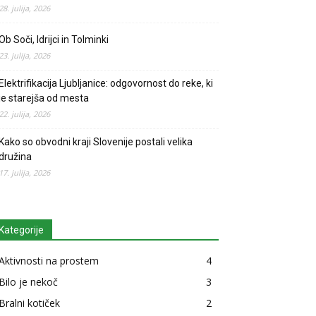
28. julija, 2026
Ob Soči, Idrijci in Tolminki
23. julija, 2026
Elektrifikacija Ljubljanice: odgovornost do reke, ki
je starejša od mesta
22. julija, 2026
Kako so obvodni kraji Slovenije postali velika
družina
17. julija, 2026
Kategorije
Aktivnosti na prostem
4
Bilo je nekoč
3
Bralni kotiček
2