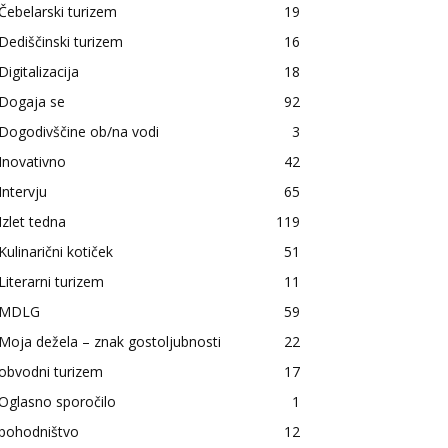
Čebelarski turizem
19
Dediščinski turizem
16
Digitalizacija
18
Dogaja se
92
Dogodivščine ob/na vodi
3
Inovativno
42
Intervju
65
Izlet tedna
119
Kulinarični kotiček
51
Literarni turizem
11
MDLG
59
Moja dežela – znak gostoljubnosti
22
obvodni turizem
17
Oglasno sporočilo
1
pohodništvo
12