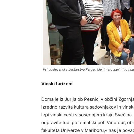
Vsi udeleženci v Lectarstvu Perger, kjer imajo zanimivo raz
Vinski turizem
Doma je iz Jurija ob Pesnici v občini Zgornj
izredno razvita kultura sadovnjakov in vinsk
lepi vinski cesti v sosednjem kraju Svečin
odpravite tudi po tematski poti Vinotour, ob
fakulteta Univerze v Mariboru,« nas je povab