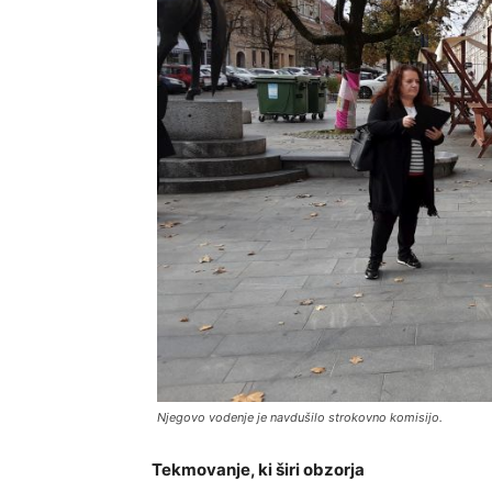
Njegovo vodenje je navdušilo strokovno komisijo.
Tekmovanje, ki širi obzorja