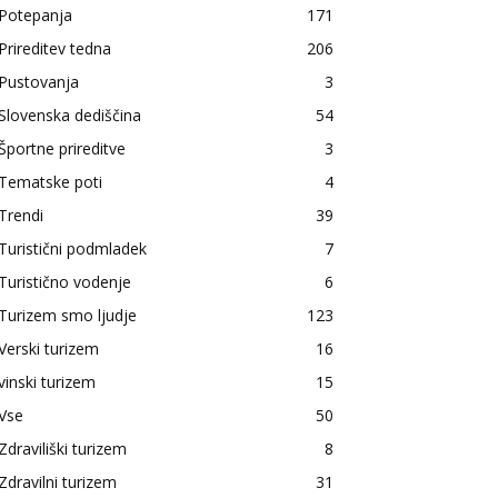
Potepanja
171
Prireditev tedna
206
Pustovanja
3
Slovenska dediščina
54
Športne prireditve
3
Tematske poti
4
Trendi
39
Turistični podmladek
7
Turistično vodenje
6
Turizem smo ljudje
123
Verski turizem
16
vinski turizem
15
Vse
50
Zdraviliški turizem
8
Zdravilni turizem
31