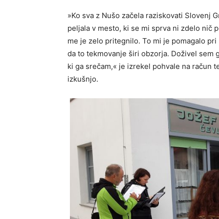
»Ko sva z Nušo začela raziskovati Slovenj G
peljala v mesto, ki se mi sprva ni zdelo nič
me je zelo pritegnilo. To mi je pomagalo pri
da to tekmovanje širi obzorja. Doživel sem g
ki ga srečam,« je izrekel pohvale na račun 
izkušnjo.