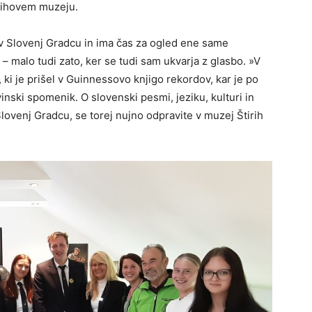
njihovem muzeju.
il v Slovenj Gradcu in ima čas za ogled ene same
 – malo tudi zato, ker se tudi sam ukvarja z glasbo. »V
i je prišel v Guinnessovo knjigo rekordov, kar je po
nski spomenik. O slovenski pesmi, jeziku, kulturi in
Slovenj Gradcu, se torej nujno odpravite v muzej Štirih