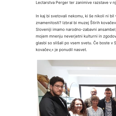
Lectarstva Perger ter zanimive razstave v 
In kaj bi svetovali nekomu, ki še nikoli ni b
znamenitosti? Izbral bi muzej Štirih kovačev
Sloveniji imamo narodno-zabavni ansambel, k
mojem mnenju neverjetni kulturni in zgodovi
glasbi so slišali po vsem svetu. Če boste v 
kovačev,« je ponudil nasvet.