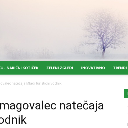
KULINARIČNI KOTIČEK
ZELENI ZGLEDI
INOVATIVNO
TRENDI
valec natečaja Mladi turistični vodnik
zmagovalec natečaja
vodnik