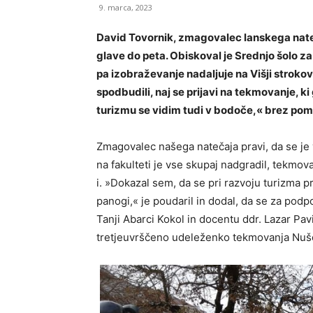
9. marca, 2023
David Tovornik, zmagovalec lanskega nateč
glave do peta. Obiskoval je Srednjo šolo za
pa izobraževanje nadaljuje na Višji strokov
spodbudili, naj se prijavi na tekmovanje, ki
turizmu se vidim tudi v bodoče,« brez pom
Zmagovalec našega natečaja pravi, da se je v
na fakulteti je vse skupaj nadgradil, tekmov
i. »Dokazal sem, da se pri razvoju turizma p
panogi,« je poudaril in dodal, da se za podp
Tanji Abarci Kokol in docentu ddr. Lazar Pavi
tretjeuvrščeno udeleženko tekmovanja Nušo