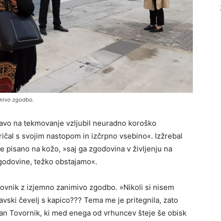
imivo zgodbo.
pravo na tekmovanje vzljubil neuradno koroško
ričal s svojim nastopom in izčrpno vsebino«. Izžrebal
e pisano na kožo, »saj ga zgodovina v življenju na
godovine, težko obstajamo«.
vovnik z izjemno zanimivo zgodbo. »Nikoli si nisem
lavski čevelj s kapico??? Tema me je pritegnila, zato
čan Tovornik, ki med enega od vrhuncev šteje še obisk