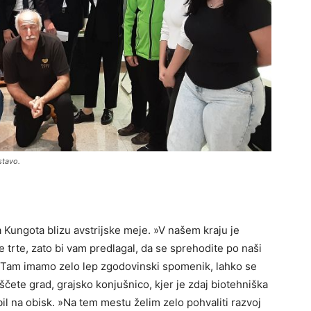
stavo.
a Kungota blizu avstrijske meje. »V našem kraju je
e trte, zato bi vam predlagal, da se sprehodite po naši
a. Tam imamo zelo lep zgodovinski spomenik, lahko se
iščete grad, grajsko konjušnico, kjer je zdaj biotehniška
il na obisk. »Na tem mestu želim zelo pohvaliti razvoj